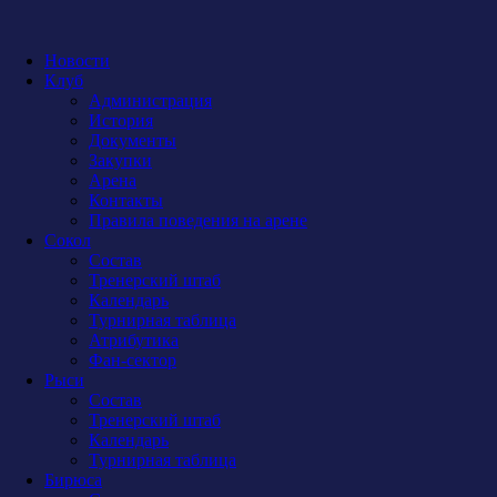
Новости
Клуб
Администрация
История
Документы
Закупки
Арена
Контакты
Правила поведения на арене
Сокол
Состав
Тренерский штаб
Календарь
Турнирная таблица
Атрибутика
Фан-сектор
Рыси
Состав
Тренерский штаб
Календарь
Турнирная таблица
Бирюса