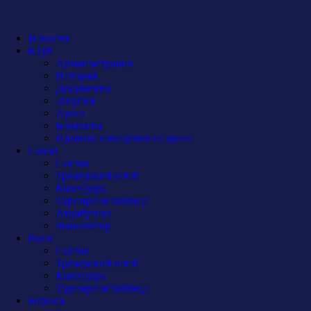
Новости
Клуб
Администрация
История
Документы
Закупки
Арена
Контакты
Правила поведения на арене
Сокол
Состав
Тренерский штаб
Календарь
Турнирная таблица
Атрибутика
Фан-сектор
Рыси
Состав
Тренерский штаб
Календарь
Турнирная таблица
Бирюса