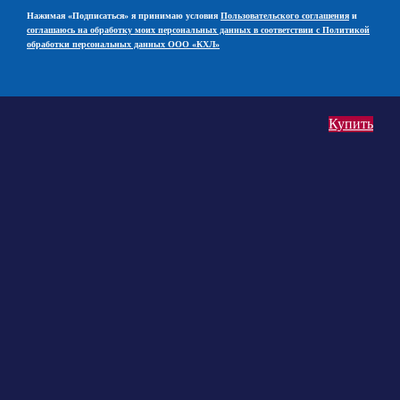
Нажимая «Подписаться» я принимаю условия
Пользовательского соглашения
и
соглашаюсь на обработку моих персональных данных в соответствии с Политикой
обработки персональных данных ООО «КХЛ»
Купить