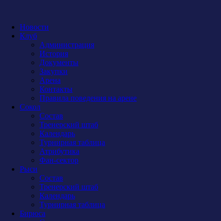
Новости
Клуб
Администрация
История
Документы
Закупки
Арена
Контакты
Правила поведения на арене
Сокол
Состав
Тренерский штаб
Календарь
Турнирная таблица
Атрибутика
Фан-сектор
Рыси
Состав
Тренерский штаб
Календарь
Турнирная таблица
Бирюса