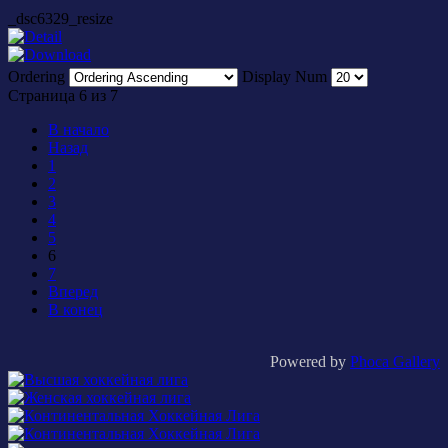
_dsc6329_resize
Ordering
Display Num
Страница 6 из 7
В начало
Назад
1
2
3
4
5
6
7
Вперед
В конец
Powered by
Phoca Gallery