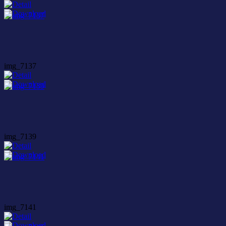
img_7137
img_7139
img_7141