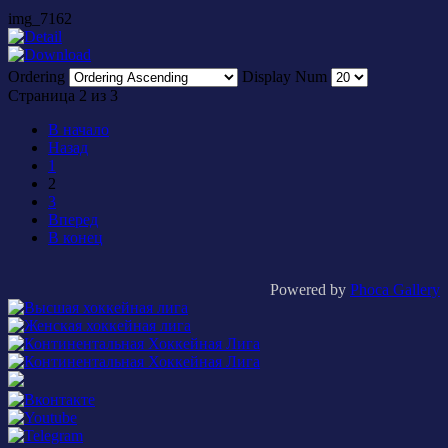
img_7162
Ordering
Display Num
Страница 2 из 3
В начало
Назад
1
2
3
Вперед
В конец
Powered by
Phoca Gallery