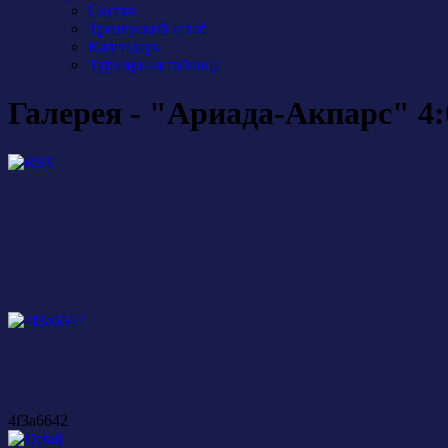
Состав
Тренерский штаб
Календарь
Турнирная таблица
Галерея - "Ариада-Акпарс" 4:
4f3a6642