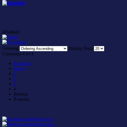
4f3a6643
Ordering
Display Num
Страница 4 из 4
В начало
Назад
1
2
3
4
Вперед
В конец