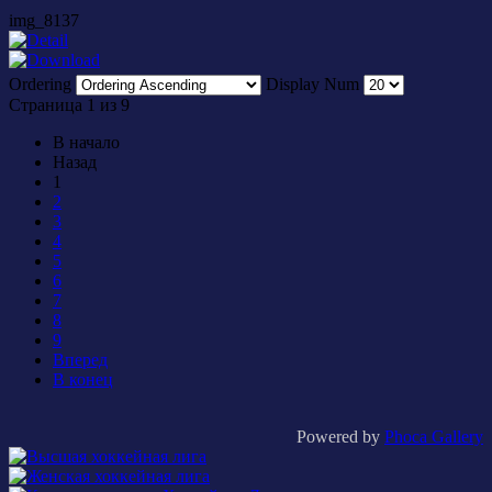
img_8137
Ordering
Display Num
Страница 1 из 9
В начало
Назад
1
2
3
4
5
6
7
8
9
Вперед
В конец
Powered by
Phoca Gallery