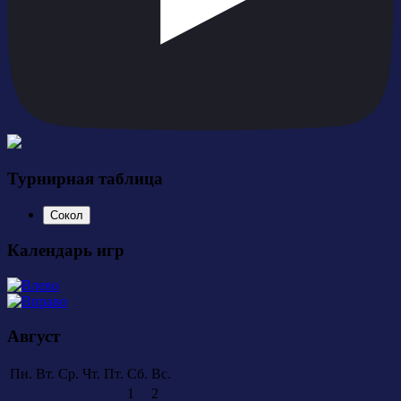
Турнирная таблица
Сокол
Календарь игр
Август
Пн.
Вт.
Ср.
Чт.
Пт.
Сб.
Вс.
1
2