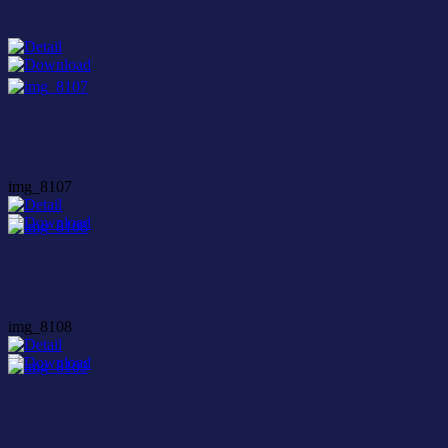
img_8107
img_8108