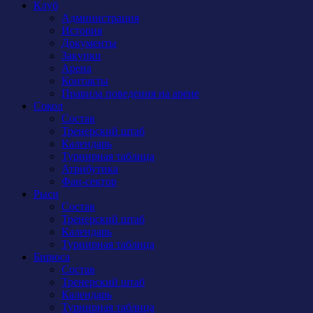
Клуб
Администрация
История
Документы
Закупки
Арена
Контакты
Правила поведения на арене
Сокол
Состав
Тренерский штаб
Календарь
Турнирная таблица
Атрибутика
Фан-сектор
Рыси
Состав
Тренерский штаб
Календарь
Турнирная таблица
Бирюса
Состав
Тренерский штаб
Календарь
Турнирная таблица