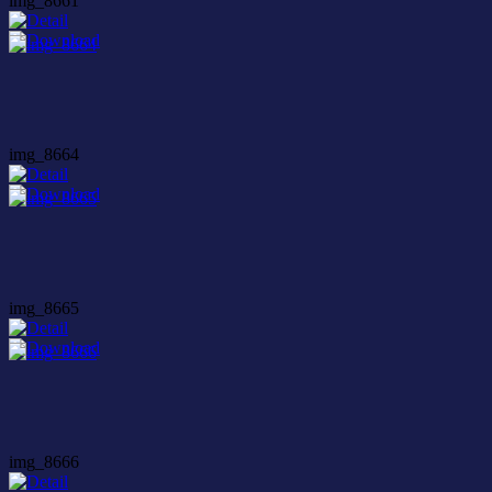
img_8661
img_8664
img_8665
img_8666