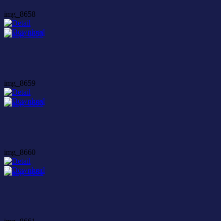
img_8658
img_8659
img_8660