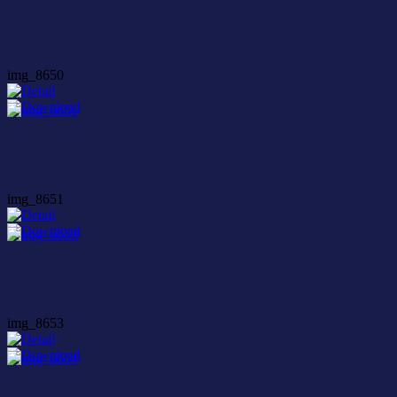
img_8650
img_8651
img_8653