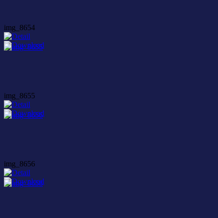
img_8654
img_8655
img_8656