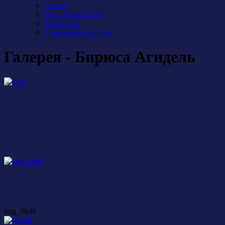
Состав
Тренерский штаб
Календарь
Турнирная таблица
Галерея - Бирюса Агидель
img_8646