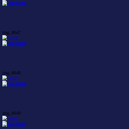
img_8647
img_8648
img_8649