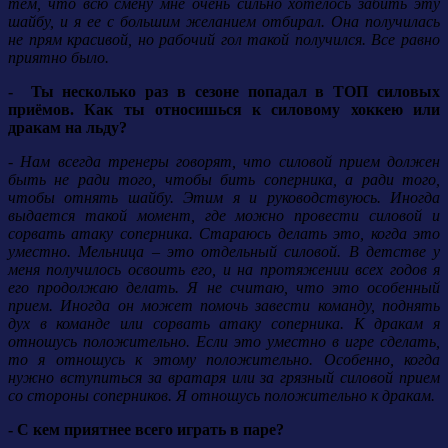
тем, что всю смену мне очень сильно хотелось забить эту
шайбу, и я ее с большим желанием отбирал. Она получилась
не прям красивой, но рабочий гол такой получился. Все равно
приятно было.
- Ты несколько раз в сезоне попадал в ТОП силовых
приёмов. Как ты относишься к силовому хоккею или
дракам на льду?
- Нам всегда тренеры говорят, что силовой прием должен
быть не ради того, чтобы бить соперника, а ради того,
чтобы отнять шайбу. Этим я и руководствуюсь. Иногда
выдается такой момент, где можно провести силовой и
сорвать атаку соперника. Стараюсь делать это, когда это
уместно. Мельница – это отдельный силовой. В детстве у
меня получилось освоить его, и на протяжении всех годов я
его продолжаю делать. Я не считаю, что это особенный
прием. Иногда он может помочь завести команду, поднять
дух в команде или сорвать атаку соперника. К дракам я
отношусь положительно. Если это уместно в игре сделать,
то я отношусь к этому положительно. Особенно, когда
нужно вступиться за вратаря или за грязный силовой прием
со стороны соперников. Я отношусь положительно к дракам.
- С кем приятнее всего играть в паре?