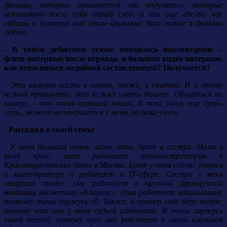
фильмы, которые называются «на подумать», которые
оставляют после себя такой след, и ты еще где-то час
сидишь и думаешь над этим фильмом. Вот такие я фильмы
люблю.
- В твоём дебютном сезоне появилось нововведение –
флеш-интервью после периода, и большие видео интервью,
как относишься медийной составляющей? Получается?
- Это важная часть в хоккее, тоже, я считаю. И к этому
нужно привыкать, это нужно уметь делать. Общаться на
камеру – это очень хороший навык. Я пока учусь еще чуть-
чуть, может не получается у меня, но пока учусь.
- Расскажи о своей семье
- У меня большая семья: мама, папа, брат и сестра. Мама у
меня врач, папа работает администратором в
Краснопресненских банях в Москве. Брат у меня сейчас учится
в магистратуре и работает в IT-сфере. Сестра у меня
старшая тоже, она работает в крупной французской
компании косметики «Кларанс». Она работает начальником,
поэтому очень горжусь ей. Также, в пример себе беру тетю,
потому что она у меня судьей работает. Я очень горжусь
своей тетей, потому что она работает в очень сложной