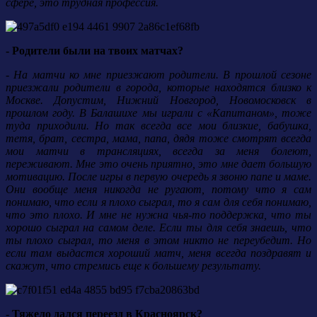
сфере, это трудная профессия.
- Родители были на твоих матчах?
- На матчи ко мне приезжают родители. В прошлой сезоне
приезжали родители в города, которые находятся близко к
Москве. Допустим, Нижний Новгород, Новомосковск в
прошлом году. В Балашихе мы играли с «Капитаном», тоже
туда приходили. Но так всегда все мои близкие, бабушка,
тетя, брат, сестра, мама, папа, дядя тоже смотрят всегда
мои матчи в трансляциях, всегда за меня болеют,
переживают. Мне это очень приятно, это мне дает большую
мотивацию. После игры в первую очередь я звоню папе и маме.
Они вообще меня никогда не ругают, потому что я сам
понимаю, что если я плохо сыграл, то я сам для себя понимаю,
что это плохо. И мне не нужна чья-то поддержка, что ты
хорошо сыграл на самом деле. Если ты для себя знаешь, что
ты плохо сыграл, то меня в этом никто не переубедит. Но
если там выдастся хороший матч, меня всегда поздравят и
скажут, что стремись еще к большему результату.
- Тяжело дался переезд в Красноярск?