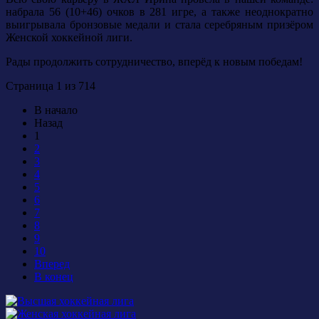
набрала 56 (10+46) очков в 281 игре, а также неоднократно
выигрывала бронзовые медали и стала серебряным призёром
Женской хоккейной лиги.
Рады продолжить сотрудничество, вперёд к новым победам!
Страница 1 из 714
В начало
Назад
1
2
3
4
5
6
7
8
9
10
Вперед
В конец