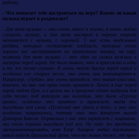
работу.
- Что помогает тебе настроиться на игру? Важно ли какая
музыка играет в раздевалке?
- Для меня музыка — это очень много в жизни, я очень люблю
слушать музыку, и для меня настрой в первую очередь
начинается с музыки, с хорошей. У нас есть отдельные
ребята, которые составляют плейлист, которые очень
хорошо нас настраивают на правильные эмоции, на игру,
поэтому для меня музыка — это одно из самых важных в
настрое перед игрой. Не было такого, что я приезжаю и одну
и ту же песню слушаю. Я очень люблю Басту перед игрой и
особенно его старые песни, мне очень они мотивируются.
Например, «Урбан» мне очень нравится, это такая классика,
конечно, но мне оно прям очень нравится. Лично я еще перед
игрой люблю Цоя, и в целом мы в прошлом сезоне выбрали для
себя песню, под которую мы выходим, это была «Группа
крови», особенно это приятно и заряжает, когда ты
выходишь под слова «Пожелай мне удачи в бою», и мне это
особенно понравилось, потому что это копирует выход
Дмитрия Бивола. Нормально у нас это заряжает с пацанами,
мы очень хорошо выходили под нее. Ну либо же пробовали
экспериментировать, вот Егор Лазарев любил поставить
какой-нибудь бразильский фонк, что-то такое тоже, где прям