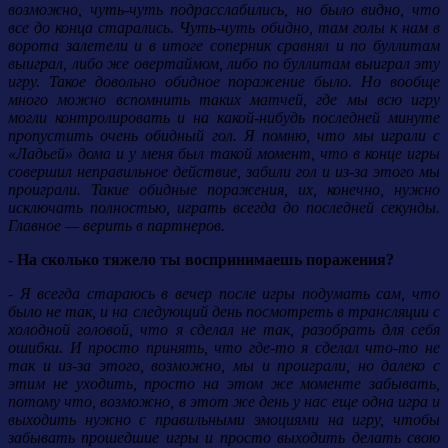
возможно, чуть-чуть подрасслабились, но было видно, что
все до конца старались. Чуть-чуть обидно, там голы к нам в
ворота залетели и в итоге соперник сравнял и по буллитам
выиграл, либо же овертаймом, либо по буллитам выиграл эту
игру. Такое довольно обидное поражение было. Но вообще
много можно вспомнить таких матчей, где мы всю игру
могли контролировать и на какой-нибудь последней минуте
пропустить очень обидный гол. Я помню, что мы играли с
«Ладьей» дома и у меня был такой момент, что в конце игры
совершил неправильное действие, забили гол и из-за этого мы
проиграли. Такие обидные поражения, их, конечно, нужно
исключать полностью, играть всегда до последней секунды.
Главное — верить в партнеров.
- На сколько тяжело ты воспринимаешь поражения?
- Я всегда стараюсь в вечер после игры подумать сам, что
было не так, и на следующий день посмотреть в трансляции с
холодной головой, что я сделал не так, разобрать для себя
ошибки. И просто принять, что где-то я сделал что-то не
так и из-за этого, возможно, мы и проиграли, но далеко с
этим не уходить, просто на этом же моменте забывать,
потому что, возможно, в этот же день у нас еще одна игра и
выходить нужно с правильными эмоциями на игру, чтобы
забывать прошедшие игры и просто выходить делать свою