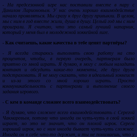
- На предсезонной игре нас поставили вместе в пару с
Данилом Ларионовым. У нас очень хорошо взаимодействие
начало проявляться. Мы сразу к друг другу привыкли. В целом,
мы с ним в год вместе жили, душа в душу. Целый год мы с ним
проиграли. Я считаю, что это самый лучший напарник,
который у меня был в молодежной хоккейной лиге.
- Как считаешь, какие качества в тебе ценят партнёры?
- Я всегда стараюсь выполнять свою работу на сто
процентов, чтобы, в первую очередь, партнерам было
приятно со мной играть. Я думаю, я могу с любым наладить
контакт и обсудить какие-то моменты, где друг друга
подстраховать. Я не могу сказать, что я идеальный хоккеист
и из-за этого со мной хорошо играть. Просто
коммуникабельность с партнерами и выполнение своего
задания игрового.
- С кем в команде сложнее всего взаимодействовать?
- Я думаю, что сложнее всего взаимодействовать с Серегой
Чакмаревым, потому что иногда он чуть-чуть в свой хоккей
играет, но это не значит, что он плохой игрок. Серега
хороший игрок, но с ним иногда бывает чуть-чуть сложнее.
Иногда он в себе что-то держит, и ты не понимаешь, что у