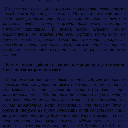
- Я переехал в 17 лет, день рождения, совершеннолетие тоже
праздновал в Красноярске, а не в Москве. Далось мне это в
целом легко, потому что было в команде очень много мне
знакомых, людей, которые всегда были рукой помощи в
трудных ситуациях. В целом, когда живете одним
коллективом, то полегче это все. Скучать по близким, по
друзьям, всегда скучаешь. Такая вот хоккейная профессия,
никогда не знаешь, где окажешься, в каком городе. Стараюсь
всегда со всеми поддерживать связь, общаться и по всем
скучаю.
- В чём нужно добавить нашей команде, для достижения
более высоких результатов?
- В прошлом сезоне много было матчей, где мы полностью
превосходили соперника по всем показателям. Но у нас не
складывалось, мы проигрывали эти матчи и отдавали наши
заслуженные очки. Где-то нам не хватало веры в себя, в
партнера, где-то не хватало реализации. И в этом сезоне мы
сейчас наработаем нашу реализацию, мы поверим друг в
друга, и мы уже не будем отдавать очки соперникам, наши
заслуженные очки не будем отдавать. Как я вспомнил, самый
обидный матч был, скорее всего, с «Молотом» на выезде,
когда мы после второго периода вели 3-0, либо же 3-1. Мы,