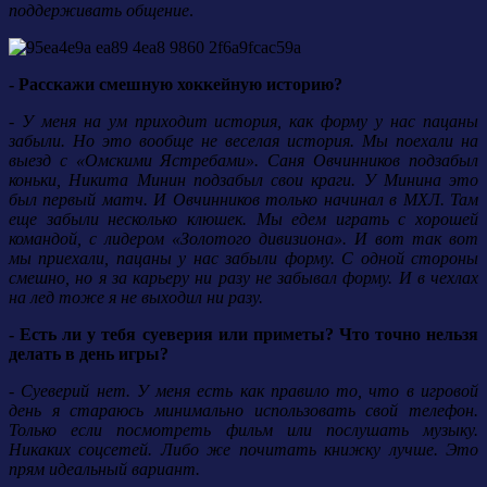
поддерживать общение
.
- Расскажи смешную хоккейную историю?
- У меня на ум приходит история, как форму у нас пацаны
забыли. Но это вообще не веселая история. Мы поехали на
выезд с «Омскими Ястребами». Саня Овчинников подзабыл
коньки, Никита Минин подзабыл свои краги. У Минина это
был первый матч. И Овчинников только начинал в МХЛ. Там
еще забыли несколько клюшек. Мы едем играть с хорошей
командой, с лидером «Золотого дивизиона». И вот так вот
мы приехали, пацаны у нас забыли форму. С одной стороны
смешно, но я за карьеру ни разу не забывал форму. И в чехлах
на лед тоже я не выходил ни разу.
- Есть ли у тебя суеверия или приметы? Что точно нельзя
делать в день игры?
- Суеверий нет. У меня есть как правило то, что в игровой
день я стараюсь минимально использовать свой телефон.
Только если посмотреть фильм или послушать музыку.
Никаких соцсетей. Либо же почитать книжку лучше. Это
прям идеальный вариант.