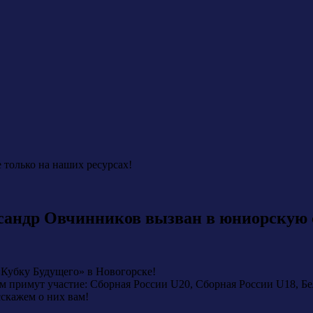
 только на наших ресурсах!
сандр Овчинников вызван в юниорскую 
 «Кубку Будущего» в Новогорске!
ём примут участие: Сборная России U20, Сборная России U18, Б
сскажем о них вам!