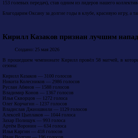
153 голевых передач), став одним из лидеров нашего коллектив
Благодарим Оксану за долгие годы в клубе, красивую игру, а т
Кирилл Казаков признан лучшим напад
Создано: 25 мая 2026
В прошедшем чемпионате Кирилл провёл 58 матчей, в которы
сезона:
Кирилл Казаков — 3100 голосов
Никита Колесников — 2986 голосов
Руслан Абянов — 1588 голосов
Владимир Конов — 1367 голосов
Илья Скворцов — 1272 голоса
Олег Корчагин – 1237 голосов
Владислав Джиошвили — 1129 голосов
Алексей Цыплаков — 1044 голоса
Захар Полищук — 993 голоса
Артём Воронин — 634 голоса
Илья Каргин — 418 голосов
Иван Волгин — 196 голосов