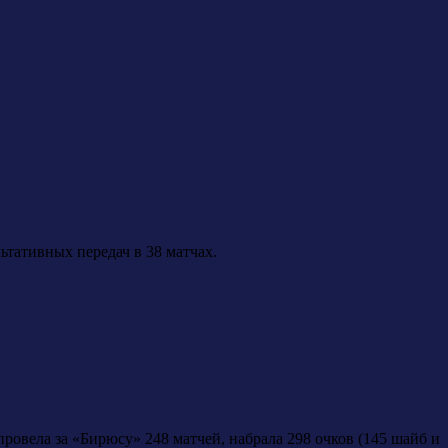
ьтативных передач в 38 матчах.
ровела за «Бирюсу» 248 матчей, набрала 298 очков (145 шайб и