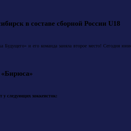
бирск в составе сборной России U18
а Будущего» и его команда заняла второе место! Сегодня юниор
 «Бирюса»
т у следующих хоккеисток: