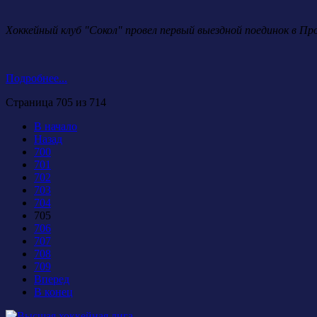
Хоккейный клуб "Сокол" провел первый выездной поединок в Пр
Подробнее...
Страница 705 из 714
В начало
Назад
700
701
702
703
704
705
706
707
708
709
Вперед
В конец