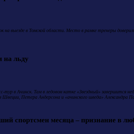
нок на выезде в Томской области. Место в рамке тренеры довери
 на льду
сс-тур в Ачинск. Там в ледовом катке «Звездный» завершится не
из Швеции, Петера Андерсона и «ачинского шведа» Александра Па
ий спортсмен месяца – признание в лю