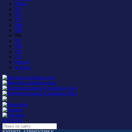
Назад
701
702
703
704
705
706
707
708
709
710
Вперед
В конец
БИЛЕТЫ
КУПИТЬ АТРИБУТИКУ