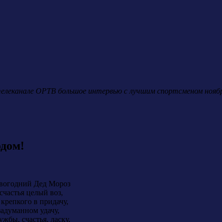
телеканале ОРТВ большое интервью с лучшим спортсменом ноября
дом!
вогодний Дед Мороз
счастья целый воз,
 крепкого в придачу,
задуманном удачу,
жбы, счастья, ласку,