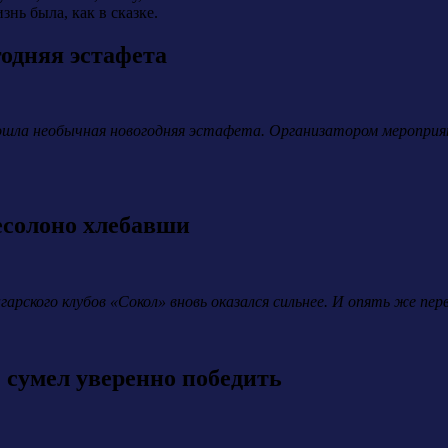
знь была, как в сказке.
одняя эстафета
рошла необычная новогодняя эстафета. Организатором меропри
есолоно хлебавши
арского клубов «Сокол» вновь оказался сильнее. И опять же перв
 сумел уверенно победить