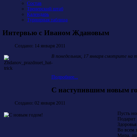
Состав
Тренерский штаб
Календарь
Турнирная таблица
Интервью с Иваном Ждановым
Создано: 14 января 2011
В понедельник, 17 января смотрите на 
Подробнее...
С наступившим новым го
Создано: 02 января 2011
Пусть но
Подарит 
Здоровья
Во всем 
Мира, дру