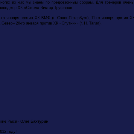
Многих из них мы знаем по предсезонным сборам. Для тренеров очень
менеджер ХК «Сокол» Виктор Труфанов.
 января против ХК ВМФ (г. Санкт-Петербург), 11-го января против ХК «
вер» 20-го января против ХК «Спутник» (г. Н. Тагил).
рские Рыси»
Олег Бахтурин
!
012 году!