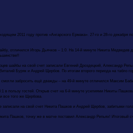
дящем 2011 году против «Ангарского Ермака». 27-го и 28-го декабря п
айбу, отличился Игорь Дьячков – 1:0. На 14-й минуте Никита Медведев 
ьшинстве!!
цев шайбы на свой счет записали Евгений Дроздецкий, Александр Репьях
 Виталий Буряк и Андрей Щербов. По итогам второго периода на табло го
 смогли забросить ещё дважды – на 49-й минуте отличился Максим Бабин
3:1 в пользу гостей. Открыв счет на 6-й минуте усилиями Никиты Пашко
и все того же Щербова.
е записали на свой счет Никита Пашков и Андрей Щербов, забитыми гол
кита Пашков, точку же в матче поставил Александр Репьях! Итоговый сч