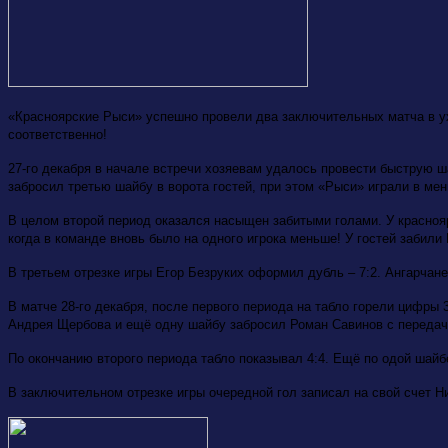
«Красноярские Рыси» успешно провели два заключительных матча в ухо
соответственно!
27-го декабря в начале встречи хозяевам удалось провести быструю ш
забросил третью шайбу в ворота гостей, при этом «Рыси» играли в мен
В целом второй период оказался насыщен забитыми голами. У краснояр
когда в команде вновь было на одного игрока меньше! У гостей забили
В третьем отрезке игры Егор Безруких оформил дубль – 7:2. Ангарчане
В матче 28-го декабря, после первого периода на табло горели цифры 
Андрея Щербова и ещё одну шайбу забросил Роман Савинов с передач
По окончанию второго периода табло показывал 4:4. Ещё по одой шайб
В заключительном отрезке игры очередной гол записал на свой счет Ни