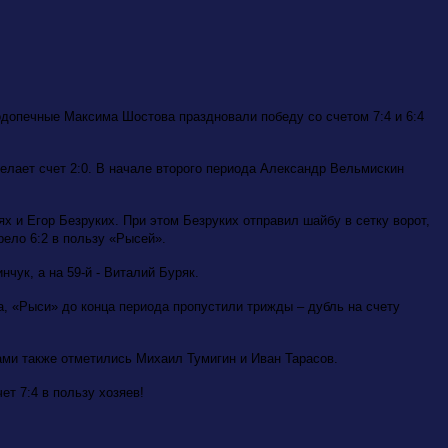
одопечные Максима Шостова праздновали победу со счетом 7:4 и 6:4
делает счет 2:0. В начале второго периода Александр Вельмискин
 и Егор Безруких. При этом Безруких отправил шайбу в сетку ворот,
рело 6:2 в пользу «Рысей».
чук, а на 59-й - Виталий Буряк.
ва, «Рыси» до конца периода пропустили трижды – дубль на счету
ами также отметились Михаил Тумигин и Иван Тарасов.
ет 7:4 в пользу хозяев!