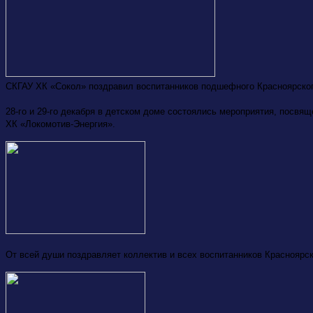
СКГАУ ХК «Сокол» поздравил воспитанников подшефного Красноярског
28-го и 29-го декабря в детском доме состоялись мероприятия, посв
ХК «Локомотив-Энергия».
От всей души поздравляет коллектив и всех воспитанников Краснояр