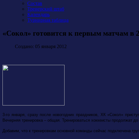
Состав
Тренерский штаб
Календарь
Турнирная таблица
«Сокол» готовится к первым матчам в 2
Создано: 05 января 2012
3-го января, сразу после новогодних праздников, ХК «Сокол» присту
Вечерняя тренировка – общая. Тренироваться хоккеисты продолжат до 7
Добавим, что к тренировкам основной команды сейчас подключена гру