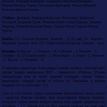
Пасенко, Казанцев-Ворошнин, Богдашкин-Васильев-Каравдин,
Языков-Паленга, Раенко-Потылицын-Брюханов, Репьях-Ячменёв,
Кочетков-Крюков-Глазков.
«Рубин»:
Демидов, Хайдаров-Корсунов, Волошенко-Трифонов-
Незнамов, Безруков-Гусев, Ячменёв-Севостьянов-Горшков, Галанов-
Журиков, Ячменёв-Коробов-Зимин, Сандер-Попов, Карпов-Жмаев-
Трусов.
Шайбы:
0:1 – Галанов (Коробов, Ячменёв – 12:18, рав), 0:2 - Коробов
(Журиков, Галанов, бол), 0:3 - Севостьянов (Безруков, Горшков – бол).
Штрафы:
6 (Трусов – 2, Чикалин – 4), 6 (Жмаев – 2, Пасенко – 2,
Галанов – 2), 12 (Севостьянов – 2, Потылицын – 2, Гусев – 2, Ячменёв
- 2, Трусов – 2, Ячменёв – 2).
21 декабря подопечные Александра Глазкова провели ответный матч
против лидера чемпионата ВХЛ – тюменского «Рубина». Вторая
официальная игра на новой ледовой площадке «Арена Север»
закончилась победой гостей со счетом 3:0. Напомним, в первом
поединке гости взяли верх - 5:2.
Счет на 13-й минуте открыл воспитанник красноярской школы хоккея
– защитник Максим Галанов. Ему ассистировал Максим Коробов,
который в самом начале второго отрезка игры удвоил преимущество
«Рубина» - 2:0. Третий гол на 33-й минуте записал на свой счет