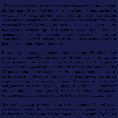
- Прекрасно осознаем, какая ответственность ложится на наши плечи.
Мы благодарны Высшей хоккейной лиги за доверие и постараемся его
оправдать. У Красноярского края богатый опыт организации
соревнований федерального уровня, однако «Русская классика» - это
уникальный хоккейный матч, внимание к которому будет приковано со
всех уголков земного шара. И мы должны сделать все, чтобы наш
двадцатитысячник был заполнен «под завязку», - отметил
заместитель министра спорта, туризма и молодежной политики
Красноярского края
Сергей Алексеев
.
В минувшую пятницу на общем собрании членов НП «ВХЛ» был
утвержден логотип «Русской классики». Эмблема состоит из надписи
и изображения Центрального стадиона Красноярска. В леттеринге
«Русская классика» намеренно используются два начертания. Слово
«Русская» написано каллиграфией. Этот прием направлен на то,
чтобы выделить «Русскую классику» из ряда других матчей на
открытом воздухе в разных странах. Размашистая «Русская»
олицетворяет широкое гулянье, праздник (хоккея), и наполняет
логотип определенным русским колоритом. Слово «Классика»
основополагающее в словосочетании, более строгое и сдержанное.
Значимой фигурой в логотипе является стадион. Он обладает
уникальной геометрией. Так называемые «уши» придают стадиону
узнаваемость. Смысловая нагрузка стадиона — не только визуальная