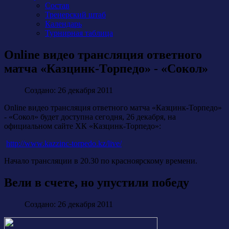
Состав
Тренерский штаб
Календарь
Турнирная таблица
Online видео трансляция ответного
матча «Казцинк-Торпедо» - «Сокол»
Создано: 26 декабря 2011
Online видео трансляция ответного матча «Казцинк-Торпедо»
- «Сокол» будет доступна сегодня, 26 декабря, на
официальном сайте ХК «Казцинк-Торпедо»:
http://www.kazzinc-torpedo.kz/live/
Начало трансляции в 20.30 по красноярскому времени.
Вели в счете, но упустили победу
Создано: 26 декабря 2011