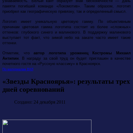
узнаваемость. Белый кант образует знак бесконечности — дань
памяти погибшей команде «Локомотив». Таким образом, логотип
приобрел как географическую привязку, так и определенный смысл.
Логотип имеет уникальную цветовую гамму. По объективным
причинам цветовая гамма логотипа состоит из более «сложных»
оттенков: глубокого синего и малинового. В поддержку малинового
выступает тот факт, что зимой небо на закате часто имеет такие
оттенки.
Отметим, что
автор логотипа уроженец Костромы Михаил
Антипин
. В награду за свой труд он будет приглашен в качестве
почетного гостя на «Русскую классику» в Красноярск.
По материалам ВХЛ
«Звезды Красноярья»: результаты трех
дней соревнований
Создано: 24 декабря 2011