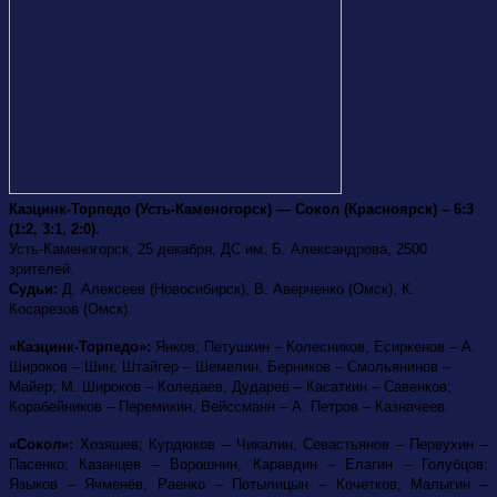
Казцинк-Торпедо (Усть-Каменогорск) — Сокол (Красноярск) – 6:3
(1:2, 3:1, 2:0).
Усть-Каменогорск, 25 декабря, ДС им. Б. Александрова, 2500
зрителей.
Судьи:
Д. Алексеев (Новосибирск), В. Аверченко (Омск), К.
Косарезов (Омск).
«Казцинк-Торпедо»:
Янков; Петушкин – Колесников, Есиркенов – А.
Широков – Шин; Штайгер – Шемелин, Берников – Смольянинов –
Майер; М. Широков – Коледаев, Дударев – Касаткин – Савенков;
Корабейников – Перемикин, Вейссманн – А. Петров – Казначеев.
«Сокол»:
Хозяшев; Курдюков – Чикалин, Севастьянов – Первухин –
Пасенко; Казанцев – Ворошнин, Каравдин – Елагин – Голубцов;
Языков – Ячменёв, Раенко – Потылицын – Кочетков; Малыгин –