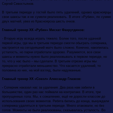
Сергей Севостьянов.
В третьем периоде у гостей было пять удалений, однако красноярцы
свои шансы так и не сумели реализовать. В итоге «Рубин», по сумме
двух матчей, увез из Красноярска шесть очков.
Главный тренер ХК «Рубин» Мисхат Фахрутдинов:
- Вторую игру всегда играть тяжело. Более того, после удачной
первой игры, где мы в третьем периоде смогли обыграть соперника,
настроится на сегодняшний матч было сложно. Конечно, накопилась
усталость, но парни отработали здорово. Разумеется, все свои
шансы и моменты нужно было реализовывать в первом периоде, но
то, что у нас было – мы сделали. В третьем отрезке игры мы
прекрасно отработали меньшинство. Что касается удалений, то
половина из них, на мой взгляд, были надуманные.
Главный тренер ХК «Сокол» Александр Глазков:
-
Соперник наказал нас за удаления. Два раза нам забили в
большинстве, один раз нас поймали на контратаке. В итоге, три
пропущенных гола. Мы, к сожалению, ещё не доросли классом до
использования своих моментов. Ребята бились до конца, вынуждали
соперника удаляться в третьем периоде. Много атаковали, но без
голов. Моменты не были реализованы, сказывалась усталость. Во