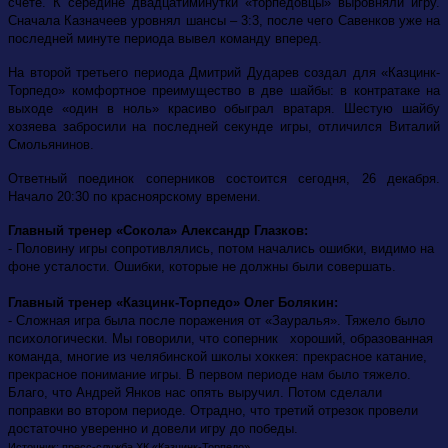
счете. К середине двадцатиминутки «торпедовцы» выровняли игру.
Сначала Казначеев уровнял шансы – 3:3, после чего Савенков уже на
последней минуте периода вывел команду вперед.
На второй третьего периода Дмитрий Дударев создал для «Казцинк-
Торпедо» комфортное преимущество в две шайбы: в контратаке на
выходе «один в ноль» красиво обыграл вратаря. Шестую шайбу
хозяева забросили на последней секунде игры, отличился Виталий
Смольянинов.
Ответный поединок соперников состоится сегодня, 26 декабря.
Начало 20:30 по красноярскому времени.
Главный тренер «Сокола» Александр Глазков:
- Половину игры сопротивлялись, потом начались ошибки, видимо на
фоне усталости. Ошибки, которые не должны были совершать.
Главный тренер «Казцинк-Торпедо» Олег Болякин:
- Сложная игра была после поражения от «Зауралья». Тяжело было
психологически. Мы говорили, что соперник хороший, образованная
команда, многие из челябинской школы хоккея: прекрасное катание,
прекрасное понимание игры. В первом периоде нам было тяжело.
Благо, что Андрей Янков нас опять выручил. Потом сделали
поправки во втором периоде. Отрадно, что третий отрезок провели
достаточно уверенно и довели игру до победы.
Источник: пресс-служба ХК «Казцинк-Торпедо».