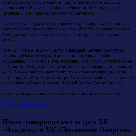
В минувшую субботу в Ачинске подопечные Максима Шостова
сыграли первый из четырех перенесенных матчей с «Ангарским
Ермаком». Гости одержали победу со счетом 4:1.
Напомним, игры должны были пройти еще в ноябре, однако ввиду
плохого состояния здоровья хоккеистов «Рысей» по согласованию с
Молодежной хоккейной лигой было принято решение о переносе
матчей.
Счет был открыт на 14-й минуте - с передачи Евгения Выступова
отличился Никита Пашков. Это была единственная шайба,
заброшенная «Рысями» в этом поединке. Гости смогли отыграться на
26-й минуте - Владислав Калетник уверенно реализовал большинство
– 1:1. Равный счет сохранялся вплоть до третьего периода, после
чего в ворота «Рысей» влетели три безответные шайбы. Голы на свой
счет записали Павел Шипунов, Виталий Агеев и Роман Савинов.
Ответная встреча соперников состоится в воскресенье в 1
7.00.
Текстовая трансляция матча
Итоги товарищеских встреч ХК
«Агидель» и ХК «Локомотив Энергия»