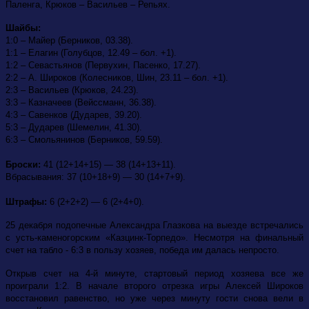
Паленга, Крюков – Васильев – Репьях.
Шайбы:
1:0 – Майер (Берников, 03.38).
1:1 – Елагин (Голубцов, 12.49 – бол. +1).
1:2 – Севастьянов (Первухин, Пасенко, 17.27).
2:2 – А. Широков (Колесников, Шин, 23.11 – бол. +1).
2:3 – Васильев (Крюков, 24.23).
3:3 – Казначеев (Вейссманн, 36.38).
4:3 – Савенков (Дударев, 39.20).
5:3 – Дударев (Шемелин, 41.30).
6:3 – Смольянинов (Берников, 59.59).
Броски:
41 (12+14+15) — 38 (14+13+11).
Вбрасывания: 37 (10+18+9) — 30 (14+7+9).
Штрафы:
6 (2+2+2) — 6 (2+4+0).
25 декабря подопечные Александра Глазкова на выезде встречались
с усть-каменогорским «Казцинк-Торпедо». Несмотря на финальный
счет на табло - 6:3 в пользу хозяев, победа им далась непросто.
Открыв счет на 4-й минуте, стартовый период хозяева все же
проиграли 1:2. В начале второго отрезка игры Алексей Широков
восстановил равенство, но уже через минуту гости снова вели в