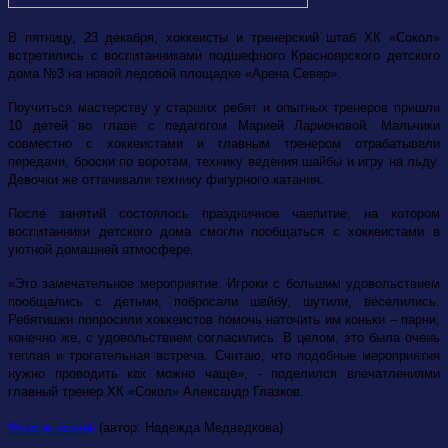
В пятницу, 23 декабря, хоккеисты и тренерский штаб ХК «Сокол»
встретились с воспитанниками подшефного Красноярского детского
дома №3 на новой ледовой площадке «Арена Север».
Поучиться мастерству у старших ребят и опытных тренеров пришли
10 детей во главе с педагогом Марией Ларионовой. Мальчики
совместно с хоккеистами и главным тренером отрабатывали
передачи, броски по воротам, технику ведения шайбы и игру на льду.
Девочки же оттачивали технику фигурного катания.
После занятий состоялось праздничное чаепитие, на котором
воспитанники детского дома смогли пообщаться с хоккеистами в
уютной домашней атмосфере.
«Это замечательное мероприятие. Игроки с большим удовольствием
пообщались с детьми, побросали шайбу, шутили, веселились.
Ребятишки попросили хоккеистов помочь наточить им коньки – парни,
конечно же, с удовольствием согласились. В целом, это была очень
теплая и трогательная встреча. Считаю, что подобные мероприятия
нужно проводить как можно чаще», - поделился впечатлениями
главный тренер ХК «Сокол» Александр Глазков.
Фоторепортаж
(автор: Надежда Медведкова)