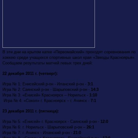
В эти дни на крытом катке «Первомайский» проходят
соревнования по
хоккею среди учащихся спортивных школ края «Звезды Красноярья».
Сообщаем результаты матчей певых трех дней:
22 декабря 2011 г. (четверг):
Игра № 1: Енисейский р-он - Иланский р-он -
3:1
Игра № 2: Саянский р-он - Шарыповский р-он -
14:3
Игра № 3: «Енисей» Красноярск – Норильск -
1:10
Игра № 4: «Сокол» г. Красноярск – г. Ачинск -
7:1
23 декабря 2011 г. (пятница):
Игра № 5: «Енисей» г. Красноярск - Саянский р-он -
12:0
Игра № 6: г. Норильск - Шарыповский р-он –
26:1
Игра № 7: г. Ачинск - Иланский р-он -
21:0