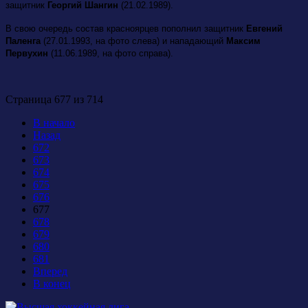
защитник
Георгий Шангин
(21.02.1989).
В свою очередь состав красноярцев пополнил защитник
Евгений
Паленга
(27.01.1993, на фото слева) и нападающий
Максим
Первухин
(11.06.1989, на фото справа).
Страница 677 из 714
В начало
Назад
672
673
674
675
676
677
678
679
680
681
Вперед
В конец