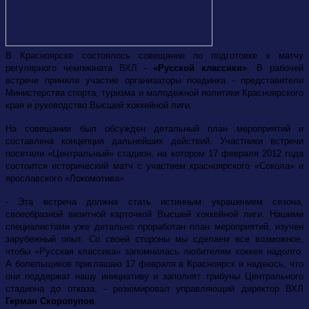
В Красноярске состоялось совещание по подготовке к матчу
регулярного чемпионата ВХЛ -
«Русской классики»
. В рабочей
встрече приняли участие организаторы поединка - представители
Министерства спорта, туризма и молодежной политики Красноярского
края и руководство Высшей хоккейной лиги.
На совещании был обсужден детальный план мероприятий и
составлена концепция дальнейших действий. Участники встречи
посетили «Центральный» стадион, на котором 17 февраля 2012 года
состоится исторический матч с участием красноярского «Сокола» и
ярославского «Локомотива».
- Эта встреча должна стать истинным украшением сезона,
своеобразной визитной карточкой Высшей хоккейной лиги. Нашими
специалистами уже детально проработан план мероприятий, изучен
зарубежный опыт. Со своей стороны мы сделаем все возможное,
чтобы «Русская классика» запомнилась любителям хоккея надолго.
А болельщиков приглашаю 17 февраля в Красноярск и надеюсь, что
они поддержат нашу инициативу и заполнят трибуны Центрального
стадиона до отказа, - резюмировал управляющий директор ВХЛ
Герман Скоропупов
.