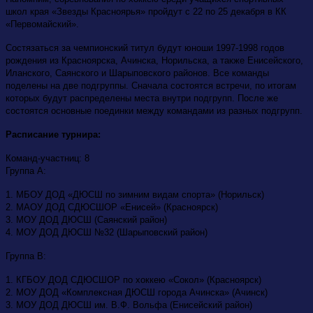
школ края «Звезды Красноярья» пройдут с 22 по 25 декабря в КК
«Первомайский».
Состязаться за чемпионский титул будут юноши 1997-1998 годов
рождения из Красноярска, Ачинска, Норильска, а также Енисейского,
Иланского, Саянского и Шарыповского районов. Все команды
поделены на две подгруппы. Сначала состоятся встречи, по итогам
которых будут распределены места внутри подгрупп. После же
состоятся основные поединки между командами из разных подгрупп.
Расписание турнира:
Команд-участниц: 8
Группа А:
1. МБОУ ДОД «ДЮСШ по зимним видам спорта» (Норильск)
2. МАОУ ДОД СДЮСШОР «Енисей» (Красноярск)
3. МОУ ДОД ДЮСШ (Саянский район)
4. МОУ ДОД ДЮСШ №32 (Шарыповский район)
Группа В:
1. КГБОУ ДОД СДЮСШОР по хоккею «Сокол» (Красноярск)
2. МОУ ДОД «Комплексная ДЮСШ города Ачинска» (Ачинск)
3. МОУ ДОД ДЮСШ им. В.Ф. Вольфа (Енисейский район)