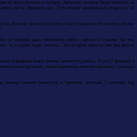
ам не было холодно и голодно. Арбитров, которые будут работать за
амого матча. Варианта два: 22-тысячный Центральный стадион и 10-
ля на «Енисее» должен состояться матч суперлиги по хоккею с мячом,
?
ли на трибунах двух любителей хоккея с мячом со стажем. Так вот,
ив», то стадион будет битком». Эта история помогла нам без долгих
оторая в феврале может многих неприятно удивить. Если 17 февраля в
омпетентными органами, чтобы выработать жесткие критерии, - сообщил
д помощи семьям хоккеистов и тренеров, погибших 7 сентября под