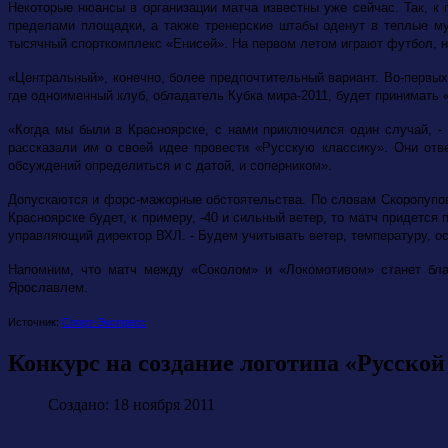
Некоторые нюансы в организации матча известны уже сейчас. Так, к
пределами площадки, а также тренерские штабы оденут в теплые му
тысячный спорткомплекс «Енисей». На первом летом играют футбол, на
«Центральный», конечно, более предпочтительный вариант. Во-первых
где одноименный клуб, обладатель Кубка мира-2011, будет принимать «
«Когда мы были в Красноярске, с нами приключился один случай, -
рассказали им о своей идее провести «Русскую классику». Они отве
обсуждений определиться и с датой, и соперником».
Допускаются и форс-мажорные обстоятельства. По словам Скоропупова
Красноярске будет, к примеру, -40 и сильный ветер, то матч придетс
управляющий директор ВХЛ. - Будем учитывать ветер, температуру, оса
Напомним, что матч между «Соколом» и «Локомотивом» станет бла
Ярославлем.
Источник:
Спорт-Экспресс
Конкурс на создание логотипа «Русской
Создано: 18 ноября 2011