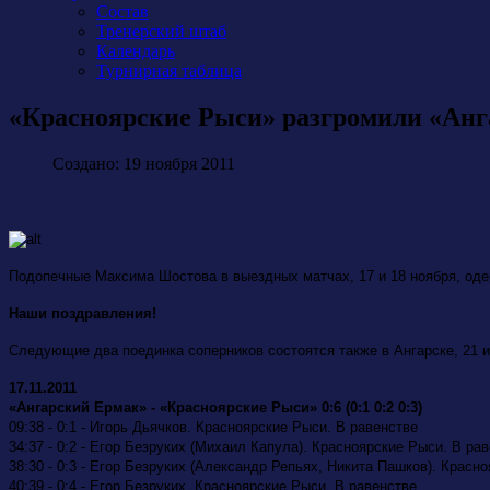
Состав
Тренерский штаб
Календарь
Турнирная таблица
«Красноярские Рыси» разгромили «Анг
Создано: 19 ноября 2011
Подопечные Максима Шостова в выездных матчах, 17 и 18 ноября, оде
Наши поздравления!
Следующие два поединка соперников состоятся также в Ангарске, 21 и
17.11.2011
«Ангарский Ермак» - «Красноярские Рыси» 0:6 (0:1 0:2 0:3)
09:38 -
0:1 - Игорь Дьячков. Красноярские Рыси. В равенстве
34:37 - 0:2 - Егор Безруких (Михаил Капула). Красноярские Рыси. В ра
38:30 - 0:3 - Егор Безруких (Александр Репьях, Никита Пашков). Красн
40:39 -
0:4 - Егор Безруких. Красноярские Рыси. В равенстве