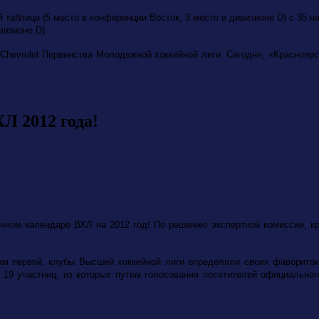
 таблице (5 место в конференции Восток, 3 место в дивизионе D) с 35 н
визионе D).
Chevrolet
Первенства Молодежной хоккейной лиги. Сегодня, «Краснояр
Л 2012 года!
ном календаре ВХЛ на 2012 год! По решению экспертной комиссии, кр
гам первой, клубы Высшей хоккейной лиги определили своих фавориток
 19 участниц, из которых путем голосования посетителей официальног