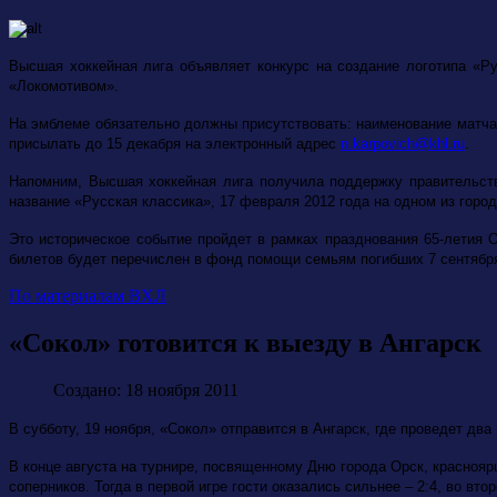
Высшая хоккейная лига объявляет конкурс на создание логотипа «Р
«Локомотивом».
На эмблеме обязательно должны присутствовать: наименование матча (
присылать до 15 декабря на электронный адрес
n.karpovich@khl.ru
.
Напомним, Высшая хоккейная лига получила поддержку правительств
название «Русская классика», 17 февраля 2012 года на одном из горо
Это историческое событие пройдет в рамках празднования 65-летия 
билетов будет перечислен в фонд помощи семьям погибших 7 сентября
По материалам ВХЛ
«Сокол» готовится к выезду в Ангарск
Создано: 18 ноября 2011
В субботу, 19 ноября, «Сокол» отправится в Ангарск, где проведет дв
В конце августа на турнире, посвященному Дню города Орск, краснояр
соперников. Тогда в первой игре гости оказались сильнее – 2:4, во вт