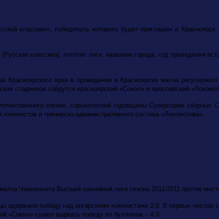
усской классики», победитель которого будет приглашен в Красноярск
Русская классика), логотип лиги, название города, год проведения вст
а Красноярского края в проведении в Красноярске матча регулярного
дских стадионов сойдутся красноярский «Сокол» и ярославский «Локомот
Отечественного хоккея, сорокалетней годовщины Суперсерии сборных 
 хоккеистов и тренерско-административного состава «Локомотива».
а матча Чемпионата Высшей хоккейной лиги сезона 2011/2011 против мес
цы одержали победу над ангарскими хоккеистами 2:0. В первых числах 
орой «Сокол» сумел вырвать победу по буллитам – 4:3.