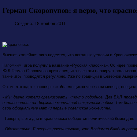
Герман Скоропупов: я верю, что красноя
Создано: 18 ноября 2011
Высшая хоккейная лига надеется, что погодные условия в Красноярс
Напомним, игра получила название «Русская классика». Об идее пров
ВХЛ Герман Скоропупов признался, что все-таки планирует организов
такие игры проводятся регулярно. Уже по традиции в Северной Америке
О том, что ждет красноярских болельщиков через три месяца, специал
- Мы давно хотели организовать что-то подобное. Для ВХЛ прове
остановиться на формате матча под открытым небом. Тем более в 
свои официальные матчи первые советские хоккеисты.
- Говорят, в эти дни в Красноярске соберется политический бомонд в
- Обязательно. Я всерьез рассчитываю, что Владимир Владимирови