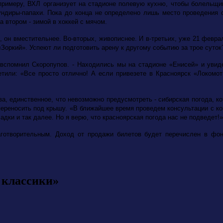
 примеру, ВХЛ организует на стадионе полевую кухню, чтобы болельщик
ндиры-папахи. Пока до конца не определено лишь место проведения с
 втором - зимой в хоккей с мячом.
, он вместительнее. Во-вторых, живописнее. И в-третьих, уже 21 февра
Зоркий». Успеют ли подготовить арену к другому событию за трое суток
 вспомнил Скоропупов. - Находились мы на стадионе «Енисей» и увиде
тили: «Все просто отлично! А если привезете в Красноярск «Локомот
, единственное, что невозможно предусмотреть - сибирская погода, к
я переносить под крышу. «В ближайшее время проведем консультации с к
дки и так далее. Но я верю, что красноярская погода нас не подведет!»
готворительным. Доход от продажи билетов будет перечислен в фон
 классики»