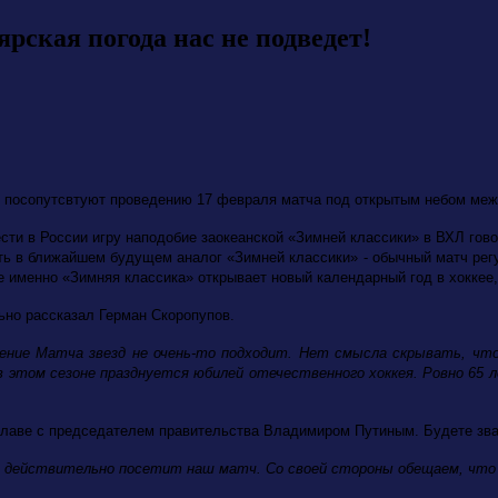
рская погода нас не подведет!
ке посопутсвтуют проведению 17 февраля матча под открытым небом ме
ести в России игру наподобие заокеанской «Зимней классики» в ВХЛ гов
ать в ближайшем будущем аналог «Зимней классики» - обычный матч рег
 именно «Зимняя классика» открывает новый календарный год в хоккее, 
ьно рассказал Герман Скоропупов.
дение Матча звезд не очень-то подходит. Нет смысла скрывать, чт
этом сезоне празднуется юбилей отечественного хоккея. Ровно 65 л
о главе с председателем правительства Владимиром Путиным. Будете зва
ч действительно посетит наш матч. Со своей стороны обещаем, что 