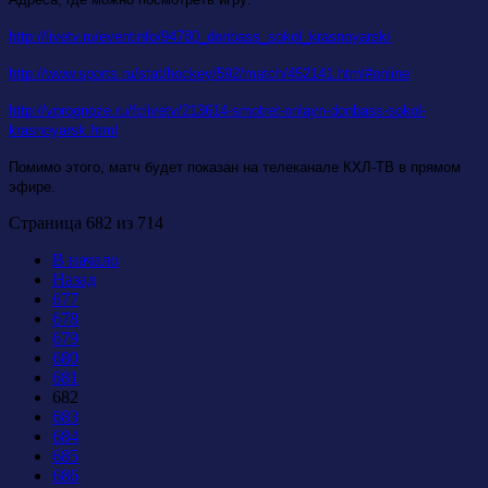
http://livetv.ru/eventinfo/94780_donbass_sokol_krasnoyarsk/
http://www.sports.ru/stat/hockey/592/match/452141.html#online
http://vprognoze.ru/fclivetv/213614-smotret-onlayn-donbass-sokol-
krasnoyarsk.html
Помимо этого, матч будет показан на телеканале КХЛ-ТВ в прямом
эфире.
Страница 682 из 714
В начало
Назад
677
678
679
680
681
682
683
684
685
686