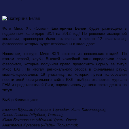
Фото Мисс ХК «Сокол»
Екатерины Белой
будет размещено в
подарочном календаре ВХЛ на 2012 год! По решению экспертной
комиссии, красноярка была включена в число 12 счастливиц,
фотосессии которых будут отображены в календаре.
Напомним, конкурс Мисс ВХЛ состоит из нескольких стадий. По
итогам первой, клубы Высшей хоккейной лиги определили своих
фавориток, которые получили право продолжить борьбу за титул
Мисс ВХЛ. По итогам регионального отбора в финальный раунд
квалифицировались 19 участниц, из которых путем голосования
посетителей официального сайта ВХЛ, выбора экспертов журнала
FHM и представителей Лиги, определилась дюжина претенденток на
титул.
Выбор болельщиков:
Евгения Юрченко («Казцинк-Торпедо», Усть-Каменогорск);
Олеся Газиева («Рубин», Тюмень);
Юлия Бахтиозина («Южный Урал», Орск);
Анастасия Кухарева («Лада», Тольятти);