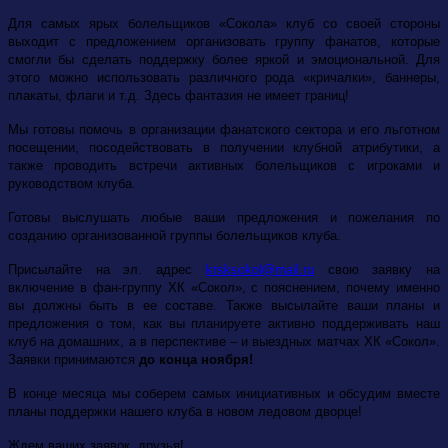
Для самых ярых болельщиков «Сокола» клуб со своей стороны
выходит с предложением организовать группу фанатов, которые
смогли бы сделать поддержку более яркой и эмоциональной. Для
этого можно использовать различного рода «кричалки», баннеры,
плакаты, флаги и т.д. Здесь фантазия не имеет границ!
Мы готовы помочь в организации фанатского сектора и его льготном
посещении, посодействовать в получении клубной атрибутики, а
также проводить встречи активных болельщиков с игроками и
руководством клуба.
Готовы выслушать любые ваши предложения и пожелания по
созданию организованной группы болельщиков клуба.
Присылайте на эл. адрес
krsksokol@mail.ru
свою заявку на
включение в фан-группу ХК «Сокол», с пояснением, почему именно
вы должны быть в ее составе. Также высылайте ваши планы и
предложения о том, как вы планируете активно поддерживать наш
клуб на домашних, а в перспективе – и выездных матчах ХК «Сокол».
Заявки принимаются
до конца ноября!
В конце месяца мы соберем самых инициативных и обсудим вместе
планы поддержки нашего клуба в новом ледовом дворце!
Ждем ваших заявок, друзья!