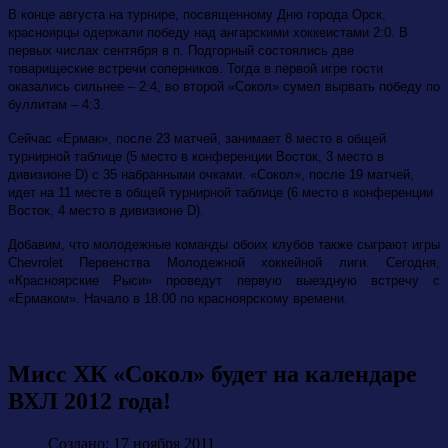
В конце августа на турнире, посвященному Дню города Орск,
красноярцы одержали победу над ангарскими хоккеистами 2:0. В
первых числах сентября в п. Подгорный состоялись две
товарищеские встречи соперников. Тогда в первой игре гости
оказались сильнее – 2:4, во второй «Сокол» сумел вырвать победу по
буллитам – 4:3.
Сейчас «Ермак», после 23 матчей, занимает 8 место в общей
турнирной таблице (5 место в конференции Восток, 3 место в
дивизионе D) с 35 набранными очками. «Сокол», после 19 матчей,
идет на 11 месте в общей турнирной таблице (6 место в конференции
Восток, 4 место в дивизионе D).
Добавим, что молодежные команды обоих клубов также сыграют игры
Chevrolet
Первенства Молодежной хоккейной лиги. Сегодня,
«Красноярские Рыси» проведут первую выездную встречу с
«Ермаком». Начало в 18.00 по красноярскому времени.
Мисс ХК «Сокол» будет на календаре
ВХЛ 2012 года!
Создано: 17 ноября 2011