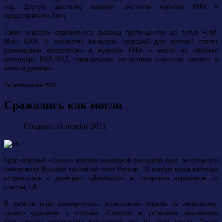
год. Другую шестерку выберут эксперты журнала FHM и
представители Лиги.
Таким образом определится дюжина претенденток на титул FHM-
Мисс ВХЛ. А лауреатку конкурса, наградой для которой станет
размещение фотосессии в журнале FHM и место на обложке
календаря ВХЛ-2012, специальная экспертная комиссия назовет в
начале декабря.
По материалам ВХЛ
Сражались как могли
Создано: 11 ноября 2011
Красноярский «Сокол» провел очередной выездной мачт регулярного
чемпионата Высшей хоккейной лиги России. 10 ноября наша команда
встречалась с донецким «Донбасом» и потерпела поражение со
счетом 1:8.
В дебюте игры развернулась агрессивная борьба за инициативу,
однако удаление в составе «Сокола» и успешная реализация
большинства украинцами расставило все на свои места. После