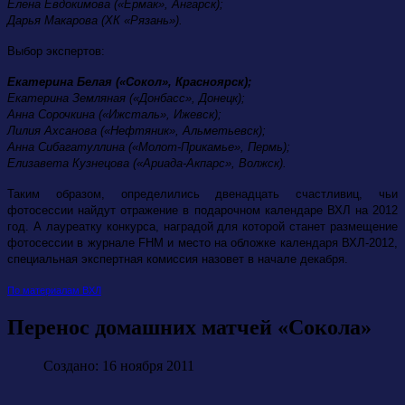
Елена Евдокимова («Ермак», Ангарск);
Дарья Макарова (ХК «Рязань»).
Выбор экспертов:
Екатерина Белая («Сокол», Красноярск);
Екатерина Земляная («Донбасс», Донецк);
Анна Сорочкина («Ижсталь», Ижевск);
Лилия Ахсанова («Нефтяник», Альметьевск);
Анна Сибагатуллина («Молот-Прикамье», Пермь);
Елизавета Кузнецова («Ариада-Акпарс», Волжск).
Таким образом, определились двенадцать счастливиц, чьи
фотосессии найдут отражение в подарочном календаре ВХЛ на 2012
год. А лауреатку конкурса, наградой для которой станет размещение
фотосессии в журнале FHM и место на обложке календаря ВХЛ-2012,
специальная экспертная комиссия назовет в начале декабря.
По материалам ВХЛ
Перенос домашних матчей «Сокола»
Создано: 16 ноября 2011