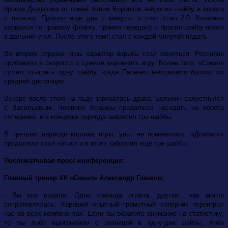
броска Дыдыкина от синей линии Боровков забросил шайбу в ворота
с пятачка. Прошло еще две с минуты, и счет стал 2:0. Кочетков
ворвался по правому флангу, принял передачу и бросил шайбу низом
в дальний угол. После этого темп стал с каждой минутой падать.
Во втором отрезке игры характер борьбы стал меняться. Россияне
прибавили в скорости и сумели выровнять игру. Более того, «Сокол»
сумел отыграть одну шайбу, когда Пасенко неотразимо бросил со
средней дистанции.
Вскоре после этого на льду завязалась драка. Белухин схлестнулся
с Васильевым. Чемпион Украины продолжал наседать на ворота
соперника, и в концовке периода забросил три шайбы.
В третьем периоде картина игры, увы, не поменялась. «Донбасс»
продолжал свой натиск и в итоге забросил ещё три шайбы.
Послематчевая пресс-конференция:
Главный тренер ХК «Сокол» Александр Глазков:
- Вы все видели. Одна команда играла, другая... как могла
сопротивлялась. Хороший опытный грамотный соперник переиграл
нас во всех компонентах. Если вы обратите внимание на статистику,
то мы либо выигрываем с разницей в одну-две шайбы, либо