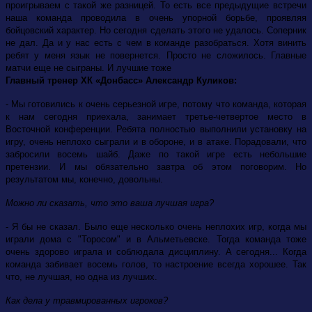
проигрываем с такой же разницей. То есть все предыдущие встречи
наша команда проводила в очень упорной борьбе, проявляя
бойцовский характер. Но сегодня сделать этого не удалось. Соперник
не дал. Да и у нас есть с чем в команде разобраться. Хотя винить
ребят у меня язык не повернется. Просто не сложилось. Главные
матчи еще не сыграны. И лучшие тоже
Главный тренер ХК «Донбасс» Александр Куликов:
- Мы готовились к очень серьезной игре, потому что команда, которая
к нам сегодня приехала, занимает третье-четвертое место в
Восточной конференции. Ребята полностью выполнили установку на
игру, очень неплохо сыграли и в обороне, и в атаке. Порадовали, что
забросили восемь шайб. Даже по такой игре есть небольшие
претензии. И мы обязательно завтра об этом поговорим. Но
результатом мы, конечно, довольны.
Можно ли сказать, что это ваша лучшая игра?
- Я бы не сказал. Было еще несколько очень неплохих игр, когда мы
играли дома с "Торосом" и в Альметьевске. Тогда команда тоже
очень здорово играла и соблюдала дисциплину. А сегодня... Когда
команда забивает восемь голов, то настроение всегда хорошее. Так
что, не лучшая, но одна из лучших.
Как дела у травмированных игроков?