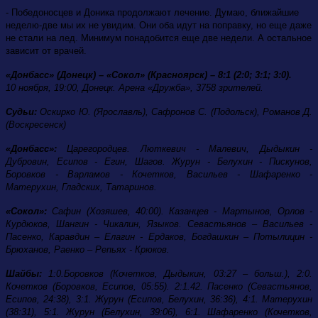
- Победоносцев и Доника продолжают лечение. Думаю, ближайшие
неделю-две мы их не увидим. Они оба идут на поправку, но еще даже
не стали на лед. Минимум понадобится еще две недели. А остальное
зависит от врачей.
«Донбасс» (Донецк) – «Сокол» (Красноярск) – 8:1 (2:0; 3:1; 3:0).
10 ноября, 19:00, Донецк. Арена «Дружба», 3758 зрителей.
Судьи:
Оскирко Ю. (Ярославль), Сафронов С. (Подольск), Романов Д.
(Воскресенск)
«Донбасс»:
Царегородцев. Люткевич - Малевич, Дыдыкин -
Дубровин, Есипов - Егин, Шагов. Журун - Белухин - Пискунов,
Боровков - Варламов - Кочетков, Васильев - Шафаренко -
Матерухин, Гладских, Татаринов.
«Сокол»:
Сафин (Хозяшев, 40:00). Казанцев - Мартынов, Орлов -
Курдюков, Шангин - Чикалин, Языков. Севастьянов – Васильев -
Пасенко, Каравдин – Елагин - Ердаков, Богдашкин – Потылицин -
Брюханов, Раенко – Репьях - Крюков.
Шайбы:
1:0.Боровков (Кочетков, Дыдыкин, 03:27 – больш.), 2:0.
Кочетков (Боровков, Есипов, 05:55). 2:1.42. Пасенко (Севастьянов,
Есипов, 24:38), 3:1. Журун (Есипов, Белухин, 36:36), 4:1. Матерухин
(38:31), 5:1. Журун (Белухин, 39:06), 6:1. Шафаренко (Кочетков,