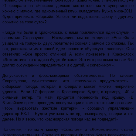
первых, он вместительнее. Во-вторых, живописнее. И в-третьих, уже
21 февраля на «Енисее» должен состояться матч суперлиги по
хоккею с мячом, где одноименный клуб, обладатель Кубка мира-2011,
будет принимать «Зоркий». Успеют ли подготовить арену к другому
событию за трое суток?
«Когда мы были в Красноярске, с нами приключился один случай, -
вспомнил Скоропупов. - Находились мы на стадионе «Енисей» и
увидели на трибунах двух любителей хоккея с мячом со стажем. Так
вот, рассказали им о своей идее провести «Русскую классику». Они
ответили: «Все просто отлично! А если привезете в Красноярск
«Локомотив», то стадион будет битком». Эта история помогла нам без
долгих обсуждений определиться и с датой, и соперником».
Допускаются и форс-мажорные обстоятельства. По словам
Скоропупова, единственное, что невозможно предусмотреть -
сибирская погода, которая в феврале может многих неприятно
удивить. Если 17 февраля в Красноярске будет, к примеру, -40 и
сильный ветер, то матч придется переносить под крышу. «В
ближайшее время проведем консультации с компетентными органами,
чтобы выработать жесткие критерии, - сообщил управляющий
директор ВХЛ. - Будем учитывать ветер, температуру, осадки и так
далее. Но я верю, что красноярская погода нас не подведет!»
Напомним, что матч между «Соколом» и «Локомотивом» станет
благотворительным. Доход от продажи билетов будет перечислен в