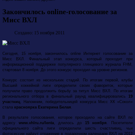
Закончилось online-голосование за
Мисс ВХЛ
Создано: 15 ноября 2011
Сегодня, 15 ноября, закончилось online Интернет голосование за
Мисс ВХЛ.
Финальный этап конкурса, который проходит при
информационной поддержке популярного глянцевого журнала FHM,
стартовал 8 ноября. До этого конкурс проходил на уровне регионов.
Конкурс состоит из нескольких стадий. По итогам первой, клубы
Высшей хоккейной лиги определили своих фавориток, которые
получили право продолжить борьбу за титул Мисс ВХЛ. По итогам
регионального отбора в финальный раунд квалифицировались
19
участниц
. Напомним, победительницей конкурса Мисс ХК «Сокол»
стала
красноярка Екатерина Белая
.
В результате голосования, которое проходило на сайте ВХЛ по
адресу
www.vhlru.ru/lenta
, длилось до
15 ноября
. Посетители
официального сайта лиги определили шесть счастливиц, чьи
фотосессии найдут отражение в подарочном календаре ВХЛ на 2012