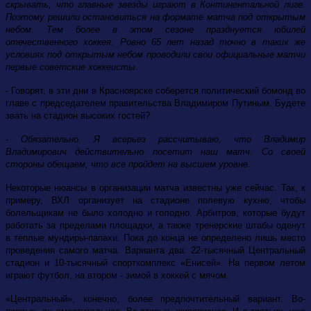
скрывать, что главные звезды играют в Континентальной лиге.
Поэтому решили остановиться на формате матча под открытым
небом. Тем более в этом сезоне празднуется юбилей
отечественного хоккея. Ровно 65 лет назад точно в таких же
условиях под открытым небом проводили свои официальные матчи
первые советские хоккеисты.
- Говорят, в эти дни в Красноярске соберется политический бомонд во
главе с председателем правительства Владимиром Путиным. Будете
звать на стадион высоких гостей?
- Обязательно. Я всерьез рассчитываю, что Владимир
Владимирович действительно посетит наш матч. Со своей
стороны обещаем, что все пройдет на высшем уровне.
Некоторые нюансы в организации матча известны уже сейчас. Так, к
примеру, ВХЛ организует на стадионе полевую кухню, чтобы
болельщикам не было холодно и голодно. Арбитров, которые будут
работать за пределами площадки, а также тренерские штабы оденут
в теплые мундиры-папахи. Пока до конца не определено лишь место
проведения самого матча. Варианта два: 22-тысячный Центральный
стадион и 10-тысячный спорткомплекс «Енисей». На первом летом
играют футбол, на втором - зимой в хоккей с мячом.
«Центральный», конечно, более предпочтительный вариант. Во-