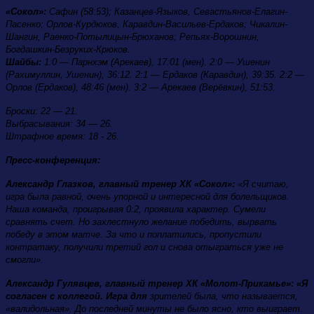
«Сокол»:
Сафин (58:53); Казанцев-Языков, Севастьянов-Елагин-
Пасенко; Орлов-Курдюков, Каравдин-Васильев-Ердаков; Чикалин-
Шангин, Раенко-Потылицын-Брюханов; Репьях-Ворошнин,
Богдашкин-Безруких-Крюков.
Шайбы:
1:0 — Парнхэм (Арекаев), 17:01 (мен). 2:0 — Ушенин
(Рахимуллин, Ушенин), 36:12. 2:1 — Ердаков (Каравдин), 39:35. 2:2 —
Орлов (Ердаков), 48:46 (мен). 3:2 — Арекаев (Верёвкин), 51:53.
Броски: 22 — 21.
Выбрасывания: 34 — 26.
Штрафное время: 18 - 26.
Пресс-конференция:
Александр Глазков, главный тренер ХК «Сокол»:
«Я считаю,
игра была равной, очень упорной и интересной для болельщиков.
Наша команда, проигрывая 0:2, проявила характер. Сумели
сравнять счет. Но захлестнуло желание победить, вырвать
победу в этом матче. За что и поплатились, пропустили
контратаку, получили третий гол и снова отыграться уже не
смогли».
Александр Гулявцев, главный тренер ХК «Молот-Прикамье»: «Я
согласен с коллегой. Игра для
зрителей была, что называется,
«валидольная». До последней минуты не было ясно, кто выиграет.