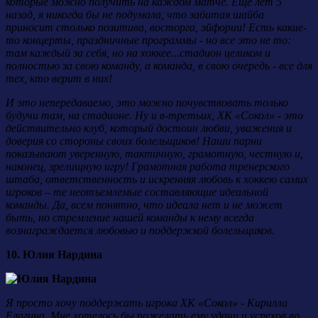
которые можно получить на каждом матче. Еще лет 5
назад, я никогда бы не подумала, что забитая шайба
приносит столько позитива, восторга, эйфории! Есть какие-
то концерты, праздничные программы - но все это не то:
там каждый за себя, но на хоккее...стадион целиком и
полностью за свою команду, а команда, в свою очередь - все для
тех, кто верит в них!
И это непередаваемо, это можно почувствовать только
будучи там, на стадионе. Ну и в-третьих,
ХК «Сокол»
- это
действительно клуб, который достоин любви, уважения и
доверия со стороны своих болельщиков! Наши парни
показывают уверенную, тактичную, грамотную, честную и,
наконец, зрелищную игру! Грамотная работа тренерского
штаба, ответственность и искренняя любовь к хоккею самих
игроков – те неотъемлемые составляющие идеальной
команды. Да, всем понятно, что идеала нет и не может
быть, но стремление нашей команды к нему всегда
вознаграждается любовью и поддержкой болельщиков.
10. Юлия Нардина
Я просто хочу поддержать игрока ХК «Сокол» - Кирилла
Елагина. Мне хотелось бы пожелать ему удачи и успехов во