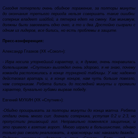
Сегодня потерпели очень обидное поражение, за полторы минуты
до окончания третьего периода нельзя совершать такие ошибки:
соперник владеет шайбой, а пятерка едет на смену. Как минимум,
должны были завоевать одно очко, а то и два. Достойно сыграли с
одним из лидеров, все бились, но есть проблемы в защите.
Пресс-конференция:
Александр Глазков (ХК «Сокол»):
- Игра носила упорнейший характер, и, я думаю, очень понравилась
болельщикам. «Спутник» выглядел очень здорово, я не знаю, почему
команда расположилась в конце турнирной таблицы. У нас надежно
действовал вратарь и, в конце концов, нам чуть больше повезло,
чем соперникам. Ребята бились до последней минуты и проявили
характер, буквально зубами вырвав победу.
Евгений МУХИН (ХК «Спутник»):
-Обидно проигрывать за полторы минуты до конца матча. Ребята
отдали очень много сил: догнали соперника, уступая 0:2 и 2:3, но
пропустили решающий гол. Неправильно поменялся защитник, и
это привело к взятию ворот. Много играли в большинстве, однако
только раз смогли реализовать, а красноярцы нас наказали дважды.