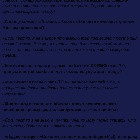
удалось. Однако концовка игры оказалась напряженной, соперник
смог сравнять счет на последних минутах. Хорошо, что по
буллитам вырвали победу!
- В конце матча с «Титаном» была небольшая потасовка у ворот.
Что там произошло?
- Если честно, я не в курсе что именно там произошло. Просто был
игровой эпизод. Все же, я считаю, это был негативный момент в
игре. «Титан» не смог нас обыграть в хоккей и решил помериться
силами.
- Как считаешь, почему в домашней игре с ХК ВМФ ведя 3:0,
пропустили три шайбы и, чуть было, не упустили победу?
- Мне кажется после счета 3:0 мы немного расслабились, а
соперник наоборот прибавил в движении и у них все начало
получаться.
- Многие подметили, что «Сокол» плохо реализовывает
численное преимущество. Как думаешь, в чем причина?
- Если честно я не знаю в чем причина, но могу точно сказать, что
мы много работаем над этим элементом.
- «Лада», которую «Сокол» на своем льду победил (4:3), выиграла