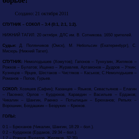
борьбе!
Создано: 21 октября 2011
СПУТНИК – СОКОЛ – 3:4 (0:1, 2:1, 1:2).
НИЖНИЙ ТАГИЛ. 20 октября. ДЛС им. В. Сотникова. 1650 зрителей.
Судьи:
Д. Полянчиков (Омск), М. Небольсин (Екатеринбург), С.
Мисюрь (Нижний Тагил).
СПУТНИК:
Немолодышев (Хомутов); Гапонов – Тунхузин, Жиляков –
Рожков – Булатов; Ищенко – Журавлев, Артамонов – Дудров – Уткин;
Кузнецов – Ярцев, Шестаков – Чистяков – Каськов; С.Немолодышев –
Романов – Попов, Гурьев.
СОКОЛ:
Хозяшев (Сафин); Казанцев – Языков, Севастьянов – Елагин
– Пасенко; Орлов – Курдюков, Каравдин – Васильев – Ердаков;
Чикалин – Шангин, Раенко – Потылицын – Брюханов; Репьях –
Ворошнин, Богдашкин – Безруких – Крюков.
ГОЛЫ:
0:1 – Брюханов (Чикалин, Шангин, 18:29 – бол.).
0:2 – Курдюков (Ердаков, 29:34 – бол.).
1:2 – Рожков (Булатов, Жиляков, 32:35).