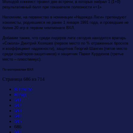
Молодой хоккеист провел две встречи, в которых набрал 1 (1+0)
результативный балл при показателе полезности «+1».
Напомним, на первенство в номинации «Надежда Лиги» претендуют
хоккеисты, родившиеся не ранее 1 января 1991 года, и проведшие не
более 20 игр в первом чемпионате ВХЛ.
Добавим также, что среди лидеров лиги сегодня находятся вратарь
«Сокола» Дмитрий Хозяшев (первое место по % отраженных бросков
и коэффициент надежности), защитник Георгий Шангин (пятое место
среди снайперов-защитников) и защитник Павел Курдюков (третье
место – плюс/минуc).
По материалам ВХЛ
Страница 686 из 714
В начало
Назад
681
682
683
684
685
686
687