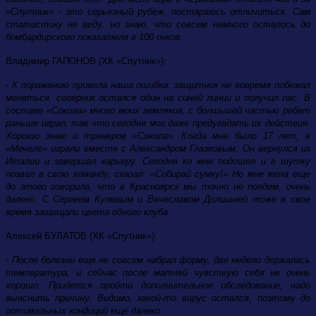
«Спутник» - это серьезный рубеж, постараюсь отличиться. Сам
статистику не веду, но знаю, что совсем немного осталось до
бомбардирского показателя в 100 очков.
Владимир ГАПОНОВ (ХК «Спутник»):
- К поражению привела наша ошибка: защитник не вовремя побежал
меняться, соперник остался один на синей линии и получил пас. В
составе «Сокола» много моих земляков, с болшьшей частью ребят
раньше играл, так что сегодня мог даже предугадать их действия.
Хорошо знаю и тренеров «Сокола». Когда мне было 17 лет, в
«Мечеле» играли вместе с Александром Глазковым. Он вернулся из
Италии и завершал карьеру. Сегодня ко мне подошел и в шутку
позвал в свою команду, сказал: «Собирай сумку!» Но мне жена еще
до этого говорила, что в Красноярск мы точно не поедем, очень
далеко. С Сергеем Кулевым и Вячеславом Долишней тоже в свое
время защищали цвета одного клуба.
Алексей БУЛАТОВ (ХК «Спутник»):
- После болезни еще не совсем набрал форму, две недели держалась
температура, и сейчас после матчей чувствую себя не очень
хорошо. Придется пройти дополнительное обследование, надо
выяснить причину. Видимо, какой-то вирус остался, поэтому до
оптимальных кондиций еще далеко.