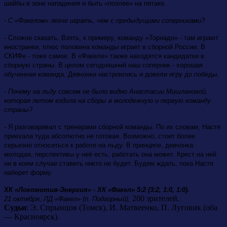
шайбы в зоне нападения и быть «позлее» на пятаке.
- С «Факелом» легче играть, чем с предыдущими соперниками?
- Сложно сказать. Взять, к примеру, команду «Торнадо» - там играют
иностранки, плюс половина команды играет в сборной России. В
СКИФе - тоже самое. В «Факеле» также находятся кандидатки в
сборную страны. В целом сегодняшний наш соперник - хорошая
обученная команда. Девчонки настроились и довели игру до победы.
- Почему на льду совсем не было видно Анастасии Мишлановой,
которая летом ездила на сборы в молодежную и первую команду
страны?
- Я разговаривал с тренерами сборной команды. По их словам, Настя
приехала туда абсолютно не готовая. Возможно, стоит более
серьезно относиться к работе на льду. В принципе, девчонка
молодая, перспективы у неё есть, работать она может. Крест на ней
ни в коем случае ставить никто не будет. Будем ждать, пока Настя
наберет форму.
ХК «Локомотив-Энергия» - ХК «Факел» 5:2 (3:2, 1:0, 1:0).
200 зрителей.
21 октября, ЛД «Факел» (п. Подгорный),
Судьи
: Э. Спрынцов (Томск), И. Матвеенко, П. Луговик (оба
— Красноярск).