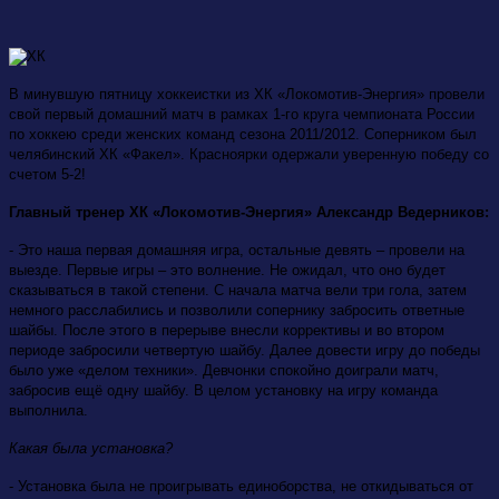
В минувшую пятницу хоккеистки из ХК «Локомотив-Энергия» провели
свой первый домашний матч в рамках 1-го круга чемпионата России
по хоккею среди женских команд сезона 2011/2012. Соперником был
челябинский ХК «Факел». Красноярки одержали уверенную победу со
счетом 5-2!
Главный тренер ХК «Локомотив-Энергия» Александр Ведерников:
- Это наша первая домашняя игра, остальные девять – провели на
выезде. Первые игры – это волнение. Не ожидал, что оно будет
сказываться в такой степени. С начала матча вели три гола, затем
немного расслабились и позволили сопернику забросить ответные
шайбы. После этого в перерыве внесли коррективы и во втором
периоде забросили четвертую шайбу. Далее довести игру до победы
было уже «делом техники». Девчонки спокойно доиграли матч,
забросив ещё одну шайбу. В целом установку на игру команда
выполнила.
Какая была установка?
- Установка была не проигрывать единоборства, не откидываться от