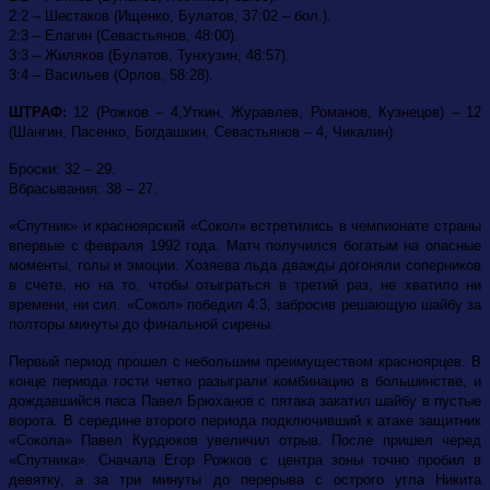
2:2 – Шестаков (Ищенко, Булатов, 37:02 – бол.).
2:3 – Елагин (Севастьянов, 48:00).
3:3 – Жиляков (Булатов, Тунхузин, 48:57).
3:4 – Васильев (Орлов, 58:28).
ШТРАФ:
12 (Рожков – 4,Уткин, Журавлев, Романов, Кузнецов) – 12
(Шангин, Пасенко, Богдашкин, Севастьянов – 4, Чикалин).
Броски: 32 – 29.
Вбрасывания: 38 – 27.
«Спутник» и красноярский «Сокол» встретились в чемпионате страны
впервые с февраля 1992 года. Матч получился богатым на опасные
моменты, голы и эмоции. Хозяева льда дважды догоняли соперников
в счете, но на то, чтобы отыграться в третий раз, не хватило ни
времени, ни сил. «Сокол» победил 4:3, забросив решающую шайбу за
полторы минуты до финальной сирены.
Первый период прошел с небольшим преимуществом красноярцев. В
конце периода гости четко разыграли комбинацию в большинстве, и
дождавшийся паса Павел Брюханов с пятака закатил шайбу в пустые
ворота. В середине второго периода подключивший к атаке защитник
«Сокола» Павел Курдюков увеличил отрыв. После пришел черед
«Спутника». Сначала Егор Рожков с центра зоны точно пробил в
девятку, а за три минуты до перерыва с острого угла Никита