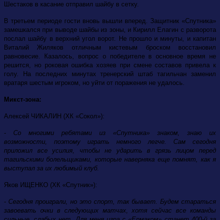
Шестаков в касание отправил шайбу в сетку.
В третьем периоде гости вновь вышли вперед. Защитник «Спутника»
замешкался при выводе шайбы из зоны, и Кирилл Елагин с разворота
послал шайбу в верхний угол ворот. Не прошло и минуты, и капитан
Виталий Жиляков отличным кистевым броском восстановил
равновесие. Казалось, вопрос о победителе в основное время не
решится, но роковая ошибка хозяев при смене составов привела к
голу. На последних минутах тренерский штаб тагильчан заменил
вратаря шестым игроком, но уйти от поражения не удалось.
Микст-зона:
Алексей ЧИКАЛИН (ХК «Сокол»):
- Со многими ребятами из «Спутника» знаком, знаю их
возможности, поэтому играть немного легче. Сам сегодня
приложил все усилия, чтобы не ударить в грязь лицом перед
тагильскими болельщиками, которые наверняка еще помнят, как я
выступал за их любимый клуб.
Яков ИЩЕНКО (ХК «Спутник»):
- Сегодня проиграли, но это спорт, так бывает. Будем стараться
завоевать очки в следующих матчах, хотя сейчас все команды
сильные, слабых нет. Для меня игра с «Ермаком» станет 400-й за