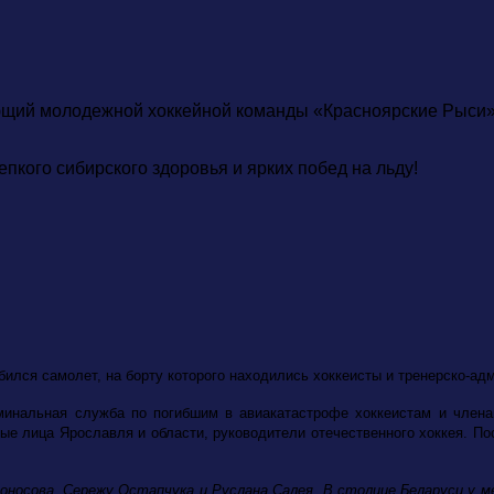
ющий молодежной хоккейной команды «Красноярские Рыси»,
епкого сибирского здоровья и ярких побед на льду!
збился самолет, на борту которого находились хоккеисты и тренерско-а
инальная служба по погибшим в авиакатастрофе хоккеистам и члена
вые лица Ярославля и области, руководители отечественного хоккея. 
воносова, Сережу Остапчука и Руслана Салея. В столице Беларуси у м