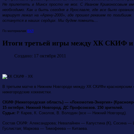
Не прилететь в Минск просто не мог. С Иваном Кривоносовым вм
необходимо. Как и быть сегодня в Ярославле, где все было орган
маршрут лежал на «Арену-2000», где прошел реквием по погибшим.
останутся в наших сердцах. Мы будем помнить…
По материалам
ВХЛ
Итоги третьей игры между ХК СКИФ и
Создано: 17 октября 2011
В третьем матче в Нижнем Новгороде между ХК СКИФи красноярским «
нижегородские хоккеистки.
СКИФ (Нижегородская область) — «Локомотив-Энергия» (Красноярский
15 октября. Нижний Новгород. ДС Профсоюзов. 150 зрителей.
Судьи:
Р. Карев, К. Соколов, В. Володин (все — Нижний Новгород).
Состав СКИФ: Александрова; Невалайнен — Капустина (К), Сосина —
Гуслистая; Маркова — Тимофеева — Китаева.