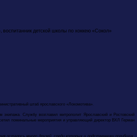
 воспитанник детской школы по хоккею «Сокол»
дминистративный штаб ярославского «Локомотива».
м экипажа. Службу возглавил митрополит Ярославский и Ростовский
Посетил поминальные мероприятия и управляющий директор ВХЛ Герман
еня осталось много друзей, среди которых и родственники погибших.