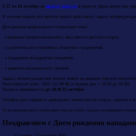
С 17 по 21 октябр
я на
краевом портале
в проекте «День министра» при
В течение недели все жители нашего края смогут задать интересующи
Для диалога предлагаются следующие темы:
- о развитии профессионального, массового и детского спорта,
- о строительстве спортивных объектов и сооружений,
- о поддержке молодежных инициатив,
- о развитии регионального туризма.
Задать интересующий вас вопрос можно на краевом портале www.krskst
Красноярский край»: (391) 221-96-48 (в будние дни, с 10.00 до 18.00).
Вопросы принимаются
до 18.00 21 октября
.
Телефон для справок в «дежурном» министерстве спорта, туризма и мо
По материалам пресс-службы министерства спорта, туризма и молодежной политики
Поздравляем с Днем рождения нападаю
Создано: 17 октября 2011