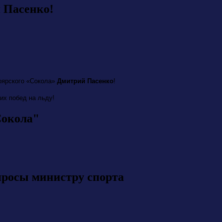
 Пасенко!
оярского «Сокола»
Дмитрий Пасенко
!
их побед на льду!
Сокола"
просы министру спорта