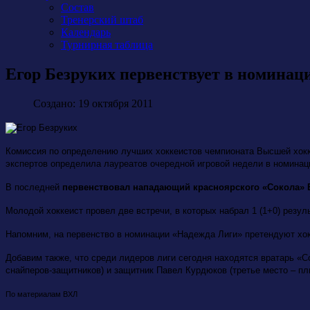
Состав
Тренерский штаб
Календарь
Турнирная таблица
Егор Безруких первенствует в номинац
Создано: 19 октября 2011
Комиссия по определению лучших хоккеистов чемпионата Высшей хоккей
экспертов определила лауреатов очередной игровой недели в номина
В последней
первенствовал нападающий красноярского «Сокола» 
Молодой хоккеист провел две встречи, в которых набрал 1 (1+0) резул
Напомним, на первенство в номинации «Надежда Лиги» претендуют хокк
Добавим также, что среди лидеров лиги сегодня находятся вратарь «
снайперов-защитников) и защитник Павел Курдюков (третье место – пл
По материалам ВХЛ