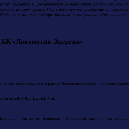
есте трудились в Екатеринбурге, а вчера рядом стояли над моги
изовано на высшем уровне. После поминальной службы мы отправилис
 Наблюдать за происходящим без слез не получилось. Эту невоспол
 ХК «Локомотив-Энергия»
Локомотивом-Энергией» в рамках Чемпионата России по хоккею с шайбо
 край) — 8:3 (1:1, 3:1, 4:1).
 Ширяева — Рантамяки; Печникова — Хиирикоски, Силина — Сотникова 