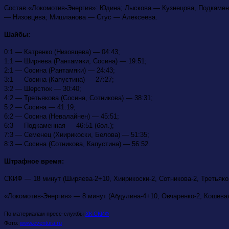
Состав «Локомотив-Энергия»: Юдина; Лыскова — Кузнецова, Подкаме
— Низовцева; Мишланова — Стус — Алексеева.
Шайбы:
0:1 — Катренко (Низовцева) — 04:43;
1:1 — Ширяева (Рантамяки, Сосина) — 19:51;
2:1 — Сосина (Рантамяки) — 24:43;
3:1 — Сосина (Капустина) — 27:27;
3:2 — Шерстюк — 30:40;
4:2 — Третьякова (Сосина, Сотникова) — 38:31;
5:2 — Сосина — 41:19;
6:2 — Сосина (Невалайнен) — 45:51;
6:3 — Подкаменная — 46:51 (бол.);
7:3 — Семенец (Хиирикоски, Белова) — 51:35;
8:3 — Сосина (Сотникова, Капустина) — 56:52.
Штрафное время:
СКИФ — 18 минут (Ширяева-2+10, Хиирикоски-2, Сотникова-2, Третьяков
«Локомотив-Энергия» — 8 минут (Абдулина-4+10, Овчаренко-2, Кошевая
По материалам пресс-службы
ХК СКИФ
Фото:
www.eventura.ru