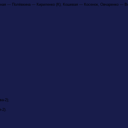
нная — Полёвкина — Кириленко (К); Кошевая — Косенок, Овчаренко — 
а-2);
-2).