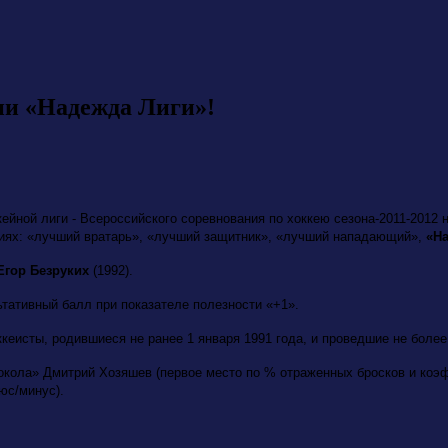
ии «Надежда Лиги»!
ной лиги - Всероссийского соревнования по хоккею сезона-2011-2012 н
циях: «лучший вратарь», «лучший защитник», «лучший нападающий»,
«На
Егор Безруких
(1992).
ьтативный балл при показателе полезности «+1».
еисты, родившиеся не ранее 1 января 1991 года, и проведшие не более
Сокола» Дмитрий Хозяшев (первое место по % отраженных бросков и коэ
юс/минуc).