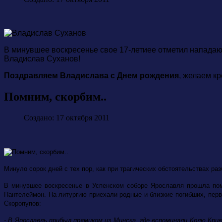
В минувшее воскресенье свое 17-летиее отметил напада
Владислав Суханов!
Поздравляем Владислава с Днем рождения
, желаем кр
Помним, скорбим..
Создано: 17 октября 2011
Минуло сорок дней с тех пор, как при трагических обстоятельствах ра
В минувшее воскресенье в Успенском соборе Ярославля прошла пом
Пантелеймон. На литургию приехали родные и близкие погибших, пер
Скоропупов:
- В Ярославль прибыл прямиком из Минска, где вспоминали Колю Кри