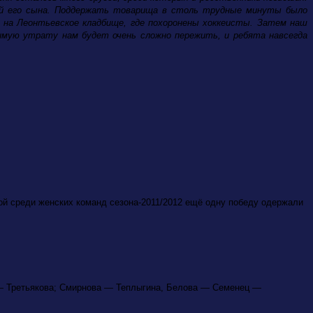
лой его сына. Поддержать товарища в столь трудные минуты было
ь на Леонтьевское кладбище, где похоронены хоккеисты. Затем наш
нимую утрату нам будет очень сложно пережить, и ребята навсегда
й среди женских команд сезона-2011/2012 ещё одну победу одержали
— Третьякова; Смирнова — Теплыгина, Белова — Семенец —