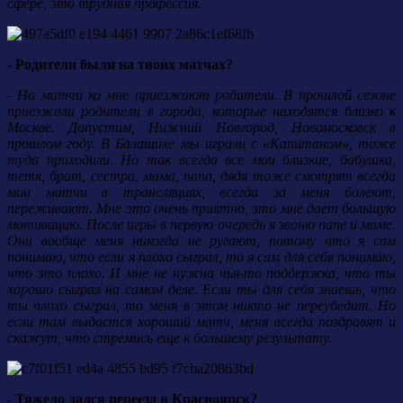
сфере, это трудная профессия.
- Родители были на твоих матчах?
- На матчи ко мне приезжают родители. В прошлой сезоне
приезжали родители в города, которые находятся близко к
Москве. Допустим, Нижний Новгород, Новомосковск в
прошлом году. В Балашихе мы играли с «Капитаном», тоже
туда приходили. Но так всегда все мои близкие, бабушка,
тетя, брат, сестра, мама, папа, дядя тоже смотрят всегда
мои матчи в трансляциях, всегда за меня болеют,
переживают. Мне это очень приятно, это мне дает большую
мотивацию. После игры в первую очередь я звоню папе и маме.
Они вообще меня никогда не ругают, потому что я сам
понимаю, что если я плохо сыграл, то я сам для себя понимаю,
что это плохо. И мне не нужна чья-то поддержка, что ты
хорошо сыграл на самом деле. Если ты для себя знаешь, что
ты плохо сыграл, то меня в этом никто не переубедит. Но
если там выдастся хороший матч, меня всегда поздравят и
скажут, что стремись еще к большему результату.
- Тяжело дался переезд в Красноярск?