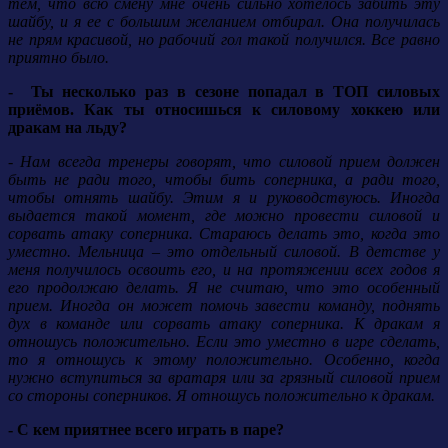
тем, что всю смену мне очень сильно хотелось забить эту
шайбу, и я ее с большим желанием отбирал. Она получилась
не прям красивой, но рабочий гол такой получился. Все равно
приятно было.
- Ты несколько раз в сезоне попадал в ТОП силовых
приёмов. Как ты относишься к силовому хоккею или
дракам на льду?
- Нам всегда тренеры говорят, что силовой прием должен
быть не ради того, чтобы бить соперника, а ради того,
чтобы отнять шайбу. Этим я и руководствуюсь. Иногда
выдается такой момент, где можно провести силовой и
сорвать атаку соперника. Стараюсь делать это, когда это
уместно. Мельница – это отдельный силовой. В детстве у
меня получилось освоить его, и на протяжении всех годов я
его продолжаю делать. Я не считаю, что это особенный
прием. Иногда он может помочь завести команду, поднять
дух в команде или сорвать атаку соперника. К дракам я
отношусь положительно. Если это уместно в игре сделать,
то я отношусь к этому положительно. Особенно, когда
нужно вступиться за вратаря или за грязный силовой прием
со стороны соперников. Я отношусь положительно к дракам.
- С кем приятнее всего играть в паре?