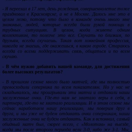
- Я переехал в 17 лет, день рождения, совершеннолетие тоже
праздновал в Красноярске, а не в Москве. Далось мне это в
целом легко, потому что было в команде очень много мне
знакомых, людей, которые всегда были рукой помощи в
трудных ситуациях. В целом, когда живете одним
коллективом, то полегче это все. Скучать по близким, по
друзьям, всегда скучаешь. Такая вот хоккейная профессия,
никогда не знаешь, где окажешься, в каком городе. Стараюсь
всегда со всеми поддерживать связь, общаться и по всем
скучаю.
- В чём нужно добавить нашей команде, для достижения
более высоких результатов?
- В прошлом сезоне много было матчей, где мы полностью
превосходили соперника по всем показателям. Но у нас не
складывалось, мы проигрывали эти матчи и отдавали наши
заслуженные очки. Где-то нам не хватало веры в себя, в
партнера, где-то не хватало реализации. И в этом сезоне мы
сейчас наработаем нашу реализацию, мы поверим друг в
друга, и мы уже не будем отдавать очки соперникам, наши
заслуженные очки не будем отдавать. Как я вспомнил, самый
обидный матч был, скорее всего, с «Молотом» на выезде,
когда мы после второго периода вели 3-0, либо же 3-1. Мы,