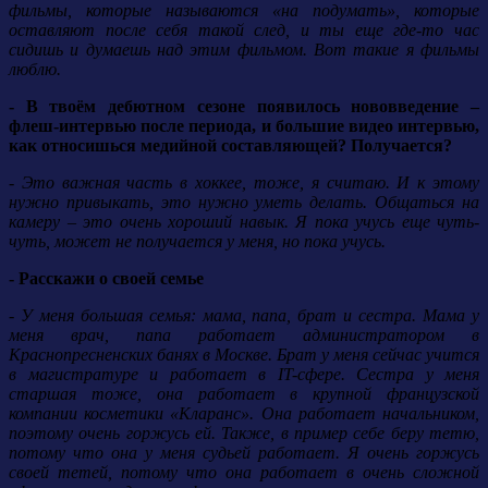
фильмы, которые называются «на подумать», которые
оставляют после себя такой след, и ты еще где-то час
сидишь и думаешь над этим фильмом. Вот такие я фильмы
люблю.
- В твоём дебютном сезоне появилось нововведение –
флеш-интервью после периода, и большие видео интервью,
как относишься медийной составляющей? Получается?
- Это важная часть в хоккее, тоже, я считаю. И к этому
нужно привыкать, это нужно уметь делать. Общаться на
камеру – это очень хороший навык. Я пока учусь еще чуть-
чуть, может не получается у меня, но пока учусь.
- Расскажи о своей семье
- У меня большая семья: мама, папа, брат и сестра. Мама у
меня врач, папа работает администратором в
Краснопресненских банях в Москве. Брат у меня сейчас учится
в магистратуре и работает в IT-сфере. Сестра у меня
старшая тоже, она работает в крупной французской
компании косметики «Кларанс». Она работает начальником,
поэтому очень горжусь ей. Также, в пример себе беру тетю,
потому что она у меня судьей работает. Я очень горжусь
своей тетей, потому что она работает в очень сложной