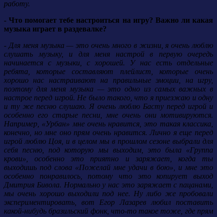
работу.
- Что помогает тебе настроиться на игру? Важно ли какая
музыка играет в раздевалке?
- Для меня музыка — это очень много в жизни, я очень люблю
слушать музыку, и для меня настрой в первую очередь
начинается с музыки, с хорошей. У нас есть отдельные
ребята, которые составляют плейлист, которые очень
хорошо нас настраивают на правильные эмоции, на игру,
поэтому для меня музыка — это одно из самых важных в
настрое перед игрой. Не было такого, что я приезжаю и одну
и ту же песню слушаю. Я очень люблю Басту перед игрой и
особенно его старые песни, мне очень они мотивируются.
Например, «Урбан» мне очень нравится, это такая классика,
конечно, но мне оно прям очень нравится. Лично я еще перед
игрой люблю Цоя, и в целом мы в прошлом сезоне выбрали для
себя песню, под которую мы выходим, это была «Группа
крови», особенно это приятно и заряжает, когда ты
выходишь под слова «Пожелай мне удачи в бою», и мне это
особенно понравилось, потому что это копирует выход
Дмитрия Бивола. Нормально у нас это заряжает с пацанами,
мы очень хорошо выходили под нее. Ну либо же пробовали
экспериментировать, вот Егор Лазарев любил поставить
какой-нибудь бразильский фонк, что-то такое тоже, где прям