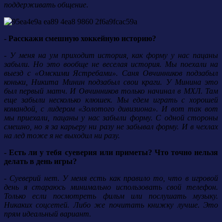
поддерживать общение
.
- Расскажи смешную хоккейную историю?
- У меня на ум приходит история, как форму у нас пацаны
забыли. Но это вообще не веселая история. Мы поехали на
выезд с «Омскими Ястребами». Саня Овчинников подзабыл
коньки, Никита Минин подзабыл свои краги. У Минина это
был первый матч. И Овчинников только начинал в МХЛ. Там
еще забыли несколько клюшек. Мы едем играть с хорошей
командой, с лидером «Золотого дивизиона». И вот так вот
мы приехали, пацаны у нас забыли форму. С одной стороны
смешно, но я за карьеру ни разу не забывал форму. И в чехлах
на лед тоже я не выходил ни разу.
- Есть ли у тебя суеверия или приметы? Что точно нельзя
делать в день игры?
- Суеверий нет. У меня есть как правило то, что в игровой
день я стараюсь минимально использовать свой телефон.
Только если посмотреть фильм или послушать музыку.
Никаких соцсетей. Либо же почитать книжку лучше. Это
прям идеальный вариант.