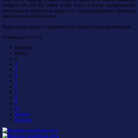
набрала 56 (10+46) очков в 281 игре, а также неоднократно
выигрывала бронзовые медали и стала серебряным призёром
Женской хоккейной лиги.
Рады продолжить сотрудничество, вперёд к новым победам!
Страница 1 из 714
В начало
Назад
1
2
3
4
5
6
7
8
9
10
Вперед
В конец