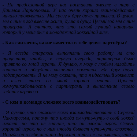
- На предсезонной игре нас поставили вместе в пару с
Данилом Ларионовым. У нас очень хорошо взаимодействие
начало проявляться. Мы сразу к друг другу привыкли. В целом,
мы с ним в год вместе жили, душа в душу. Целый год мы с ним
проиграли. Я считаю, что это самый лучший напарник,
который у меня был в молодежной хоккейной лиге.
- Как считаешь, какие качества в тебе ценят партнёры?
- Я всегда стараюсь выполнять свою работу на сто
процентов, чтобы, в первую очередь, партнерам было
приятно со мной играть. Я думаю, я могу с любым наладить
контакт и обсудить какие-то моменты, где друг друга
подстраховать. Я не могу сказать, что я идеальный хоккеист
и из-за этого со мной хорошо играть. Просто
коммуникабельность с партнерами и выполнение своего
задания игрового.
- С кем в команде сложнее всего взаимодействовать?
- Я думаю, что сложнее всего взаимодействовать с Серегой
Чакмаревым, потому что иногда он чуть-чуть в свой хоккей
играет, но это не значит, что он плохой игрок. Серега
хороший игрок, но с ним иногда бывает чуть-чуть сложнее.
Иногда он в себе что-то держит, и ты не понимаешь, что у