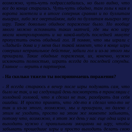
возможно, чуть-чуть подрасслабились, но было видно, что
все до конца старались. Чуть-чуть обидно, там голы к нам в
ворота залетели и в итоге соперник сравнял и по буллитам
выиграл, либо же овертаймом, либо по буллитам выиграл эту
игру. Такое довольно обидное поражение было. Но вообще
много можно вспомнить таких матчей, где мы всю игру
могли контролировать и на какой-нибудь последней минуте
пропустить очень обидный гол. Я помню, что мы играли с
«Ладьей» дома и у меня был такой момент, что в конце игры
совершил неправильное действие, забили гол и из-за этого мы
проиграли. Такие обидные поражения, их, конечно, нужно
исключать полностью, играть всегда до последней секунды.
Главное — верить в партнеров.
- На сколько тяжело ты воспринимаешь поражения?
- Я всегда стараюсь в вечер после игры подумать сам, что
было не так, и на следующий день посмотреть в трансляции с
холодной головой, что я сделал не так, разобрать для себя
ошибки. И просто принять, что где-то я сделал что-то не
так и из-за этого, возможно, мы и проиграли, но далеко с
этим не уходить, просто на этом же моменте забывать,
потому что, возможно, в этот же день у нас еще одна игра и
выходить нужно с правильными эмоциями на игру, чтобы
забывать прошедшие игры и просто выходить делать свою