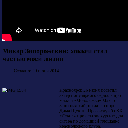
Макар Запорожский: хоккей стал
частью моей жизни
Создано: 29 июня 2014
Красноярск 26 июня посетил
актер популярного сериала про
хоккей «Молодежка» Макар
Запорожский, он же вратарь
Дима Щукин. Пресс-служба ХК
«Сокол» провела экскурсию для
актера по домашней площадке
красноярского клуба,