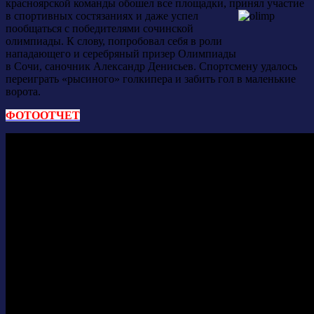
красноярской команды обошел все площадки, принял
участие
в спортивных состязаниях и даже успел
пообщаться с победителями сочинской
олимпиады. К слову, попробовал себя в роли
нападающего и серебряный призер Олимпиады
в Сочи, саночник Александр Денисьев. Спортсмену удалось
переиграть «рысиного» голкипера и забить гол в маленькие
ворота.
ФОТООТЧЕТ