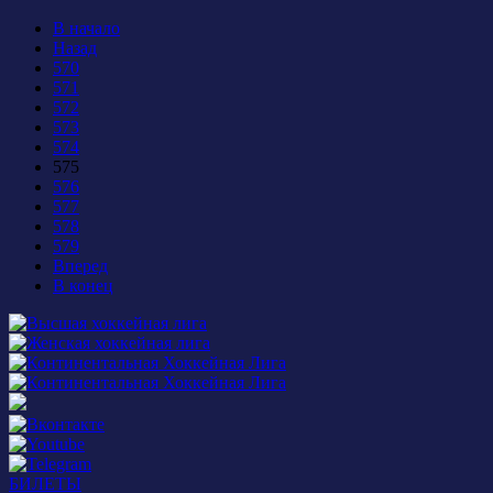
В начало
Назад
570
571
572
573
574
575
576
577
578
579
Вперед
В конец
БИЛЕТЫ