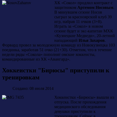
ХК «Сокол» продлил контракт с
защитником
Артемом Носовым
.
В минувшем сезоне Носов
сыграл за красноярский клуб 39
игр, набрав 11 очков (3+8).
Играть за «Сокол» в новом
сезоне будет и экс-капитан МХК
«Кузнецкие Медведи», 20-летний
нападающий
Илья Захаров
.
Форвард провел за молодежную команду из Новокузнецка 103
поединка, заработав 51 очко (21+30). Отметим, что в течение
недели ряды «Сокола» пополнят омские хоккеисты,
командированные из ХК «Авангард».
Хоккеистки "Бирюсы" приступили к
тренировкам
Создано: 08 июля 2014
Хоккеистки «Бирюсы» вышли из
отпуска. После прохождения
медицинского обследования
девушки приступили к
тренировкам. Сейчас в