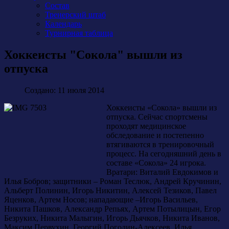
Состав
Тренерский штаб
Календарь
Турнирная таблица
Хоккеисты "Сокола" вышли из
отпуска
Создано: 11 июля 2014
Хоккеисты «Сокола» вышли из
отпуска. Сейчас спортсмены
проходят медицинское
обследование и постепенно
втягиваются в тренировочный
процесс. На сегодняшний день в
составе «Сокола» 24 игрока.
Вратари: Виталий Евдокимов и
Илья Бобров; защитники – Роман Теслюк, Андрей Кручинин,
Альберт Полинин, Игорь Никитин, Алексей Тезиков, Павел
Яценков, Артем Носов; нападающие –Игорь Васильев,
Никита Пашков, Александр Репьях, Артем Потылицын, Егор
Безруких, Никита Малыгин, Игорь Дьячков, Никита Иванов,
Максим Первухин, Георгий Погодин-Алексеев, Илья