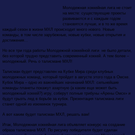
Молодежная хоккейная лига не стоит
на месте: существующие проекты
развиваются и с каждым годом
становятся лучше, и в то же время
каждый сезон в жизни МХЛ происходит много нового. Новые
команды, в том числе зарубежные, новые кубки, новые открытия и
достижения…
Но все три года работы Молодежной хоккейной лиги не было детали,
без которой трудно представить современный хоккей. А тем более –
молодежный. Речь о талисмане МХЛ!
Талисман будет представлен на Кубке Мира среди клубных
молодежных команд, который пройдет в августе этого года в Омске.
Кубок Мира – одно из важнейших начинаний МХЛ: сильнейшие
команды планеты покажут азартную (а каким еще может быть
молодежный хоккей?) игру, соберут полные трибуны «Арены Омск» и
будут грызть лед в борьбе за кубок. Презентация талисмана лиги
станет одной из изюминок турнира.
А вот каким будет талисман МХЛ, решать вам!
Итак, Молодежная хоккейная лига объявляет конкурс на создание
образа талисмана МХЛ. По рисунку победителя будет сделан