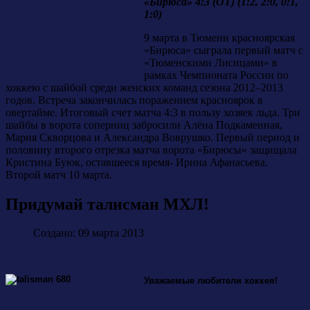
«Бирюса» 4:3 (ОТ) (1:2, 2:0, 0:1,
1:0)
9 марта в Тюмени красноярская
«Бирюса» сыграла первый матч с
«Тюменскими Лисицами» в
рамках Чемпионата России по
хоккею с шайбой среди женских команд сезона 2012–2013
годов. Встреча закончилась поражением красноярок в
овертайме. Итоговый счет матча 4:3 в пользу хозяек льда. Три
шайбы в ворота соперниц забросили Алёна Подкаменная,
Мария Скворцова и Александра Воврушко. Первый период и
половину второго отрезка матча ворота «Бирюсы» защищала
Кристина Буюк, оставшееся время- Ирина Афанасьева.
Второй матч 10 марта.
Придумай талисман МХЛ!
Создано: 09 марта 2013
Уважаемые любители хоккея!