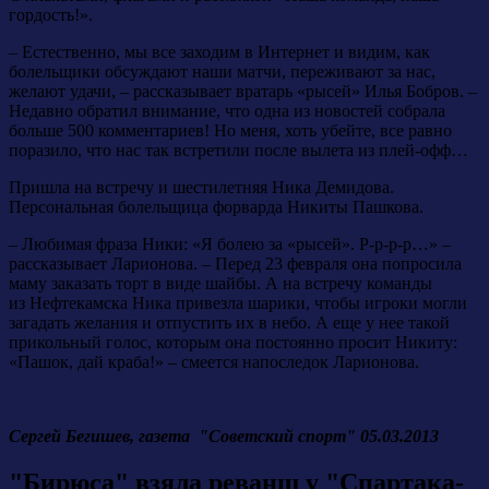
гордость!».
– Естественно, мы все заходим в Интернет и видим, как
болельщики обсуждают наши матчи, переживают за нас,
желают удачи, – рассказывает вратарь «рысей» Илья Бобров. –
Недавно обратил внимание, что одна из новостей собрала
больше 500 комментариев! Но меня, хоть убейте, все равно
поразило, что нас так встретили после вылета из плей-офф…
Пришла на встречу и шестилетняя Ника Демидова.
Персональная болельщица форварда Никиты Пашкова.
– Любимая фраза Ники: «Я болею за «рысей». Р-р-р-р…» –
рассказывает Ларионова. – Перед 23 февраля она попросила
маму заказать торт в виде шайбы. А на встречу команды
из Нефтекамска Ника привезла шарики, чтобы игроки могли
загадать желания и отпустить их в небо. А еще у нее такой
прикольный голос, которым она постоянно просит Никиту:
«Пашок, дай краба!» – смеется напоследок Ларионова.
Сергей Бегишев, газета "Советский спорт" 05.03.2013
"Бирюса" взяла реванш у "Спартака-