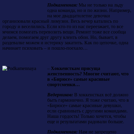
Подкаменная:
Мы не только на льду
одна команда, но и по жизни. Например,
на мое двадцатилетие девочки
организовали красный лимузин. Весь вечер катались по
городу и веселились. Если кто-то из нас переезжает, то все
мчимся помогать перевозить вещи. Ремонт тоже все сообща
делаем, помогаем друг другу клеить обои. Но, бывает, в
раздевалке можем и истерику закатить. Как по цепочке, одна
начинает психовать – и пошло-поехало…
–
Хоккеисткам присуща
женственность? Многие считают, что
в «Бирюсе» самые красивые
спортсменки…
Ведерников:
В хоккеистках всё должно
быть гармонично. Я тоже считаю, что в
«Бирюсе» самые красивые девушки,
если сравнивать с другими командами.
Наша гордость! Только хочется, чтобы
еще и результатами радовали больше.
Подкаменная:
Нам не запрещено