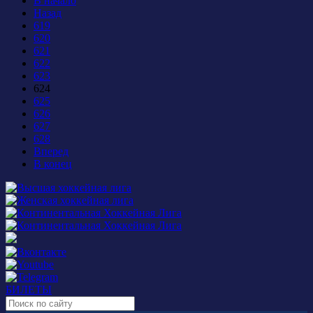
В начало
Назад
619
620
621
622
623
624
625
626
627
628
Вперед
В конец
БИЛЕТЫ