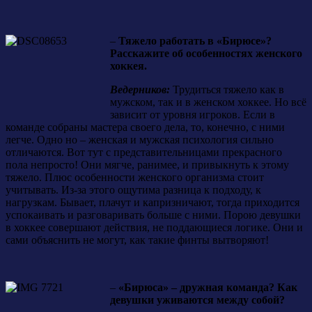
–
Тяжело работать в «Бирюсе»?
Расскажите об особенностях женского
хоккея.
Ведерников:
Трудиться тяжело как в
мужском, так и в женском хоккее. Но всё
зависит от уровня игроков. Если в
команде собраны мастера своего дела, то, конечно, с ними
легче. Одно но – женская и мужская психология сильно
отличаются. Вот тут с представительницами прекрасного
пола непросто! Они мягче, ранимее, и привыкнуть к этому
тяжело. Плюс особенности женского организма стоит
учитывать. Из-за этого ощутима разница к подходу, к
нагрузкам. Бывает, плачут и капризничают, тогда приходится
успокаивать и разговаривать больше с ними. Порою девушки
в хоккее совершают действия, не поддающиеся логике. Они и
сами объяснить не могут, как такие финты вытворяют!
–
«Бирюса» – дружная команда? Как
девушки уживаются между собой?