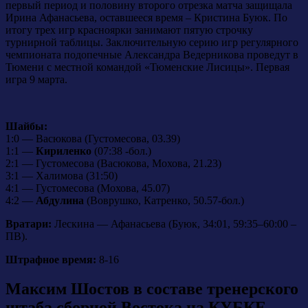
первый период и половину второго отрезка матча защищала
Ирина Афанасьева, оставшееся время – Кристина Буюк. По
итогу трех игр красноярки занимают пятую строчку
турнирной таблицы. Заключительную серию игр регулярного
чемпионата подопечные Александра Ведерникова проведут в
Тюмени с местной командой «Тюменские Лисицы». Первая
игра 9 марта.
Шайбы:
1:0 — Васюкова (Густомесова, 03.39)
1:1 —
Кириленко
(07:38 -бол.)
2:1 — Густомесова (Васюкова, Мохова, 21.23)
3:1 — Халимова (31:50)
4:1 — Густомесова (Мохова, 45.07)
4:2 —
Абдулина
(Воврушко, Катренко, 50.57-бол.)
Вратари:
Лескина — Афанасьева (Буюк, 34:01, 59:35–60:00 –
ПВ).
Штрафное время:
8-16
Максим Шостов в составе тренерского
штаба сборной Востока на КУБКЕ