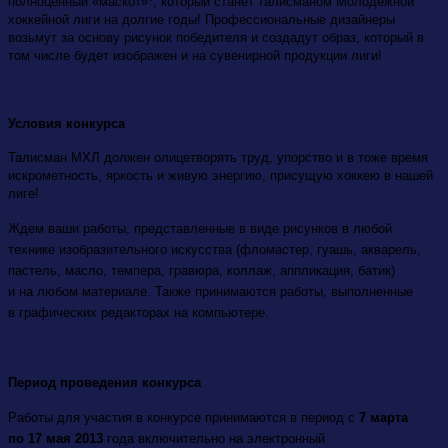
полноценный «маскот»*, который станет талисманом Молодежной
хоккейной лиги на долгие годы! Профессиональные дизайнеры
возьмут за основу рисунок победителя и создадут образ, который в
том числе будет изображен и на сувенирной продукции лиги!
Условия конкурса
Талисман МХЛ должен олицетворять труд, упорство и в тоже время
искрометность, яркость и живую энергию, присущую хоккею в нашей
лиге!
Ждем ваши работы, представленные в виде рисунков
в любой
технике изобразительного искусства (фломастер, гуашь, акварель,
пастель, масло, темпера, гравюра, коллаж, аппликация, батик)
и на любом материале. Также принимаются работы, выполненные
в графических редакторах на компьютере.
Период проведения конкурса
Работы для участия в конкурсе принимаются в период с
7 марта
по 17 мая 2013
года включительно на электронный