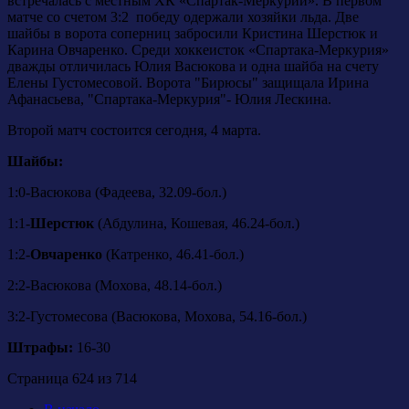
встречалась с местным ХК «Спартак-Меркурий». В первом
матче со счетом 3:2 победу одержали хозяйки льда. Две
шайбы в ворота соперниц забросили Кристина Шерстюк и
Карина Овчаренко. Среди хоккеисток «Спартака-Меркурия»
дважды отличилась Юлия Васюкова и одна шайба на счету
Елены Густомесовой. Ворота "Бирюсы" защищала Ирина
Афанасьева, "Спартака-Меркурия"- Юлия Лескина.
Второй матч состоится сегодня, 4 марта.
Шайбы:
1:0-Васюкова (Фадеева, 32.09-бол.)
1:1-
Шерстюк
(Абдулина, Кошевая, 46.24-бол.)
1:2-
Овчаренко
(Катренко, 46.41-бол.)
2:2-Васюкова (Мохова, 48.14-бол.)
3:2-Густомесова (Васюкова, Мохова, 54.16-бол.)
Штрафы:
16-30
Страница 624 из 714