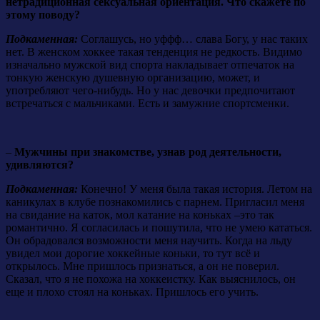
нетрадиционная сексуальная ориентация. Что скажете по
этому поводу?
Подкаменная:
Соглашусь, но уффф… слава Богу, у нас таких
нет. В женском хоккее такая тенденция не редкость. Видимо
изначально мужской вид спорта накладывает отпечаток на
тонкую женскую душевную организацию, может, и
употребляют чего-нибудь. Но у нас девочки предпочитают
встречаться с мальчиками. Есть и замужние спортсменки.
–
Мужчины при знакомстве, узнав род деятельности,
удивляются?
Подкаменная:
Конечно! У меня была такая история. Летом на
каникулах в клубе познакомились с парнем. Пригласил меня
на свидание на каток, мол катание на коньках –это так
романтично. Я согласилась и пошутила, что не умею кататься.
Он обрадовался возможности меня научить. Когда на льду
увидел мои дорогие хоккейные коньки, то тут всё и
открылось. Мне пришлось признаться, а он не поверил.
Сказал, что я не похожа на хоккеистку. Как выяснилось, он
еще и плохо стоял на коньках. Пришлось его учить.