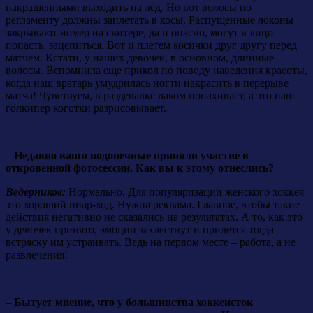
накрашенными выходить на лёд. Но вот волосы по
регламенту должны заплетать в косы. Распущенные локоны
закрывают номер на свитере, да и опасно, могут в лицо
попасть, зацепиться. Вот и плетем косички друг другу перед
матчем. Кстати, у наших девочек, в основном, длинные
волосы. Вспомнила еще прикол по поводу наведения красоты,
когда наш вратарь умудрилась ногти накрасить в перерыве
матча! Чувствуем, в раздевалке лаком попахивает, а это наш
голкипер коготки разрисовывает.
–
Недавно ваши подопечные приняли участие в
откровенной фотосессии. Как вы к этому отнеслись?
Ведерников:
Нормально. Для популяризации женского хоккея
это хороший пиар-ход. Нужна реклама. Главное, чтобы такие
действия негативно не сказались на результатах. А то, как это
у девочек принято, эмоции захлестнут и придется тогда
встряску им устраивать. Ведь на первом месте – работа, а не
развлечения!
–
Бытует мнение, что у большинства хоккеисток