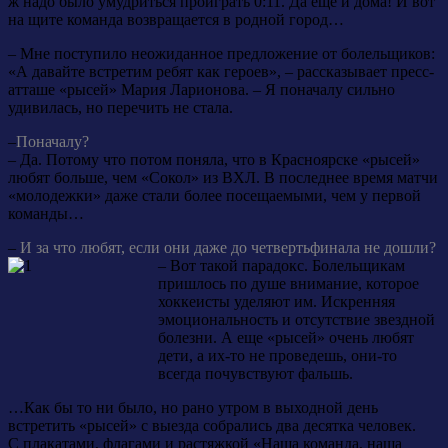
ж надо было умудриться проиграть 0:11. Да еще и дома! И вот
на щите команда возвращается в родной город…
– Мне поступило неожиданное предложение от болельщиков:
«А давайте встретим ребят как героев», – рассказывает пресс-
атташе «рысей» Мария Ларионова. – Я поначалу сильно
удивилась, но перечить не стала.
–
Поначалу?
– Да. Потому что потом поняла, что в Красноярске «рысей»
любят больше, чем «Сокол» из ВХЛ. В последнее время матчи
«молодежки» даже стали более посещаемыми, чем у первой
команды…
–
И за что любят, если они даже до четвертьфинала не дошли?
– Вот такой парадокс. Болельщикам
пришлось по душе внимание, которое
хоккеисты уделяют им. Искренняя
эмоциональность и отсутствие звездной
болезни. А еще «рысей» очень любят
дети, а их-то не проведешь, они-то
всегда почувствуют фальшь.
…Как бы то ни было, но рано утром в выходной день
встретить «рысей» с выезда собрались два десятка человек.
С плакатами, флагами и растяжкой «Наша команда, наша