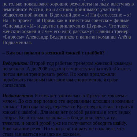
не только показывают хорошие результаты на льду, выступая в
чемпионате России, но и активно принимают участие в
общественной жизни. В детский дом – я! На фотосессию – я!
На ТВ-проект – я! Прямо как в известном советском фильме
«Операция «Ы» и другие приключения Шурика». Что такое
женский хоккей и с чем его едят, расскажут главный тренер
«Бирюсы» Александр Ведерников и капитан команды Алёна
Подкаменная.
–
Как вы попали в женский хоккей с шайбой?
Ведерников:
Второй год работаю тренером женской команды
по хоккею. А до 2008 года я и сам выступал за клуб «Сокол»,
потом начал тренировать ребят. Но когда предложили
поработать главным наставником спортсменок, я сразу
согласился.
Подкаменная:
Я семь лет занималась в Иркутске хоккеем с
мячом. До сих пор помню эти деревянные клюшки и кожаные
коньки! Три года назад, переехав в Красноярск, стала играть в
хоккей с шайбой. Для меня нет особой разницы в этих видах
спорта. Если только клюшка
–
в бенди она легче, а тут
тяжелее, и одной рукой уже не получается обводить шайбу.
Еще катание резче. Но я ни разу, ни разу не пожалела, что
стала заниматься канадским хоккеем.