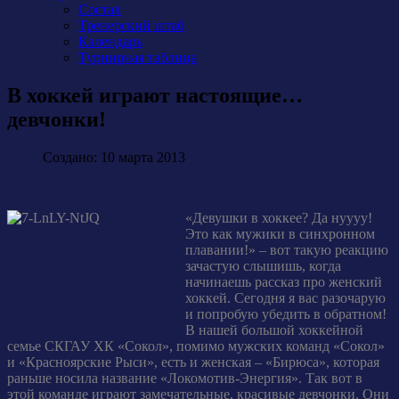
Состав
Тренерский штаб
Календарь
Турнирная таблица
В хоккей играют настоящие…
девчонки!
Создано: 10 марта 2013
«Девушки в хоккее? Да нуууу!
Это как мужики в синхронном
плавании!» – вот такую реакцию
зачастую слышишь, когда
начинаешь рассказ про женский
хоккей. Сегодня я вас разочарую
и попробую убедить в обратном!
В нашей большой хоккейной
семье СКГАУ ХК «Сокол», помимо мужских команд «Сокол»
и «Красноярские Рыси», есть и женская – «Бирюса», которая
раньше носила название «Локомотив-Энергия». Так вот в
этой команде играют замечательные, красивые девчонки. Они