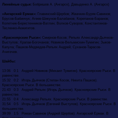
Линейные судьи:
Бобришов А. (Ангарск), Давыденко А. (Ангарск)
«Ангарский Ермак»:
Главинский-Щербов; Жвачкин-Буряк-Савинов;
Брусов-Бабинчук; Агеев-Шикунов-Балабанов; Корепанов-Баранов;
Колетник-Берестенников-Ватлин; Волков-Суворов; Константинов-
Тесленко-Акжигитов.
«Красноярские Рыси»:
Смирнов-Косов; Репьях Александр-Дьячков-
Выступов; Храпак-Богочанов; Новиков-Вельмискин-Тумигин; Зыков-
Капула; Пашков-Медведев-Репьях Андрей; Суханов-Тарасов-
Ачигечев.
Шайбы:
13:06 0:1 Андрей Новиков (Михаил Тумигин). Красноярские Рыси. В
равенстве.
15:32 0:2 Игорь Дьячков (Степан Косов, Никита Пашков).
Красноярские Рыси. В большинстве.
21:43 0:3 Андрей Репьях (Игорь Дьячков). Красноярские Рыси. В
равенстве.
21:55 0:4 Александр Репьях. Красноярские Рыси. В равенстве.
31:54 0:5 Игорь Дьячков (Евгений Выступов). Красноярские Рыси. В
большинстве.
39:09 1:5 Роман Савинов (Андрей Щербов). Ангарский Ермак. В