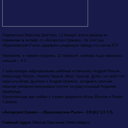
Подопечные Максима Шостова, 13 января, взяли реванш за
поражение в четверг от «Ангарского Ермака». На этот раз
«Красноярские Рыси» одержали уверенную победу со счетом 8:2!
Напомним, в первом поединке, 12 февраля, хозяева льда оказались
сильнее – 5:2.
У красноярцев заброшенными шайбами отличились Андрей Репьях,
Александр Репьях, Никита Пашков, Иван Тарасов. Дубль на свой счет
записали Игорь Дьячков и Андрей Новиков, который в третьем
периоде уверенно реализовал буллит за удар клюшкой Андреем
Щербовым.
Единственные две шайбы у хозяев забросили Игорь Волков и Роман
Савинов.
«Ангарский Ермак» - «Красноярские Рыси» - 2:8 (0:2 1:3 1:3)
Главный судья:
Максим Максимов (Новосибирск)