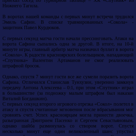
приехал сосед по турнирной таблице – ХК «Спутник» из
Нижнего Тагила.
В воротах нашей команды с первых минут встречи трудился
Эмиль Сафин. В списке травмированных «Сокола» -
защитник Павел Курдюков.
С первых секунд матча гости начали прессинговать. Атаки на
ворота Сафина сыпались одна за другой. В итоге, на 10-й
минуте игры, главный арбитр матча назначил буллит в ворота
«Сокола». К радости красноярских болельщиков, нападающий
«Спутника» Валентин Артаманов не смог реализовать
штрафной бросок.
Однако, спустя 7 минут гости все же сумели поразить ворота
Сафина. Отличился Станислав Тунхузин, уверенно замкнув
передачу Антона Алексеева – 0:1, при этом «Спутник» играл
в большинстве (за подножку малым штрафом был наказан
Виталий Богдашкин).
С первых секунд второго игрового отрезка «Сокол» полетел в
атаку и спустя считанные мгновения после вбрасывания мог
сровнять счет. Успех красноярцам могла принести двоечка,
разыгранная Дмитрием Пасенко и Сергеем Севастьяновым,
однако шайба разминулась со створом ворот. Спустя
несколько минут еще один великолепный шанс упустил