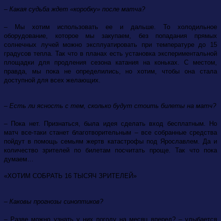
– Какая судьба ждет «коробку» после матча?
– Мы хотим использовать ее и дальше. То холодильное
оборудование, которое мы закупаем, без попадания прямых
солнечных лучей можно эксплуатировать при температуре до 15
градусов тепла. Так что в планах есть установка экспериментальной
площадки для продления сезона катания на коньках. С местом,
правда, мы пока не определились, но хотим, чтобы она стала
доступной для всех желающих.
– Есть ли ясность с тем, сколько будут стоить билеты на матч?
– Пока нет. Признаться, была идея сделать вход бесплатным. Но
матч все-таки станет благотворительным – все собранные средства
пойдут в помощь семьям жертв катастрофы под Ярославлем. Да и
количество зрителей по билетам посчитать проще. Так что пока
думаем…
«ХОТИМ СОБРАТЬ 16 ТЫСЯЧ ЗРИТЕЛЕЙ»
– Каковы прогнозы синоптиков?
– Разве можно узнать у них погоду на месяц вперед? – улыбается