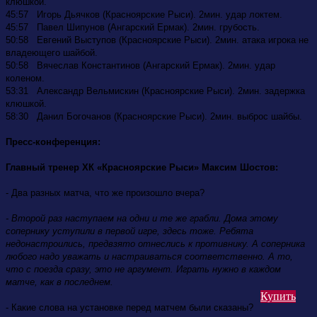
клюшкой.
45:57 Игорь Дьячков (Красноярские Рыси). 2мин. удар локтем.
45:57 Павел Шипунов (Ангарский Ермак). 2мин. грубость.
50:58 Евгений Выступов (Красноярские Рыси). 2мин. атака игрока не
владеющего шайбой.
50:58 Вячеслав Константинов (Ангарский Ермак). 2мин. удар
коленом.
53:31 Александр Вельмискин (Красноярские Рыси). 2мин. задержка
клюшкой.
58:30 Данил Богочанов (Красноярские Рыси). 2мин. выброс шайбы.
Пресс-конференция:
Главный тренер ХК «Красноярские Рыси» Максим Шостов:
- Два разных матча, что же произошло вчера?
- Второй раз наступаем на одни и те же грабли. Дома этому
сопернику уступили в первой игре, здесь тоже. Ребята
недонастроились, предвзято отнеслись к противнику. А соперника
любого надо уважать и настраиваться соответственно. А то,
что с поезда сразу, это не аргумент. Играть нужно в каждом
матче, как в последнем.
Купить
- Какие слова на установке перед матчем были сказаны?