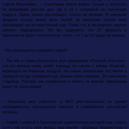
Сергей Николаевич. – Синоптикам можно верить только в прогнозах
на ближайшие два-три дня. Да и то с поправкой на три-четыре
градуса. Здесь можно расчитывать только на везение. В середине
февраля погода может быть любой, но нынешняя теплая зима
настраивает на оптимистичный лад. Разве что в последнюю неделю
немного подморозило. Но мы надеемся, что 17 февраля в
Красноярске будет относительно тепло – от 7 до 10 градусов мороза.
– Как планируете согревать народ?
– Так тем и хорош Красноярск для проведения «Русской классики»,
что его жители очень любят команду по хоккею с мячом «Енисей»,
играющую на открытом воздухе. На самые интересные его матчи в
хорошую погоду собираются до восьми тысяч человек. Это максимум
стадиона. Поэтому как согреваться и болеть на морозе, красноярцы
знают не понаслышке!
– Насколько мне известно, в ВХЛ рассчитывают на рекорд
посещаемости официальных матчей в современной российской
истории.
– Хоккей с шайбой в Красноярске сравнительно молодой вид спорта,
хотя у нас и есть своя звезда, наш земляк – форвард «Вашингтона» и