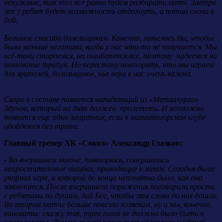
ненужные, так что всё равно будем разбирать матч. Завтра
же у ребят будет возможность отдохнуть, а потом снова в
бой.
Большое спасибо болельщикам. Конечно, хотелось бы, чтобы
было меньше негатива, когда у нас что-то не получается. Мы
всё-таки стараемся, но ошибаются все, поэтому надеемся на
понимание трибун. Не перестану повторять, что мы играем
для зрителей, болельщиков, чья вера в нас очень важна.
Скоро в составе появится нападающий из «Металлурга»
Здунов, который на днях должен прилететь. И возможно
появится еще один защитник, если в магнитогорском клубе
обойдется без травм.
Главный тренер ХК «Сокол» Александр Глазков:
- Во вчерашнем матче, повторюсь, совершались
непростительные ошибки, приводящие к голам. Сегодня была
упорная игра, в которой до конца непонятно было, как она
закончится. После вчерашнего поражения поговорили просто
с ребятами по душам, дай Бог, чтобы эти слова до них дошли.
Во втором матче больше повезло хозяевам, ну и мы, конечно,
виноваты: скажу так, трех голов не должно было быть в