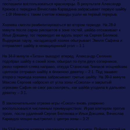
поспешили воспользоваться красноярцы. В результате Александр
Крюков с передачи Вячеслава Каравдина забрасывает первую шайбу
– 1:0! Именно с таким счетом команды ушли на первый перерыв.
Хозяева смогли реабилитироваться во втором периоде. На 28-й
минуте после серии рикошетов в зоне гостей, шайба отскакивает к
Илье Докшину, тот переводит ее вдоль ворот на Сергея Беляков.
Выдержав паузу, нападающий хозяев обыгрывает Эмиля Сафина и
отправляет шайбу в незащищенный угол – 1:1.
На 34-й минуте «Титан» выходит вперед. Александр Селянин
подобрал шайбу в своей зоне, обыграл по пути двух соперников,
резко перевел слева направо, откуда Станислав Тимаков мощнейшим
щелчком отправил шайбу в ближнюю девятку – 2:1. Под занавес
второго периода хозяева забрасывают третью шайбу. На 39-й минуте
Максим Сергеев набросил от угла зоны «Сокола» и закрытый
игроками Сафин не смог рассмотреть, как шайба угодила в дальнюю
.
девятку – 3:1
В заключительном отрезке игры «Сокол» вновь уверенно
воспользовался численным преимуществом. Играя впятером против
троих, после удалений Сергея Белякова и Ильи Докшина, Вячеслав
Каравдин мощно выстрелил с центра зоны – 3:2!
На 53-й минуте хозяева увеличили разрыв в счете. Поймав гостей на