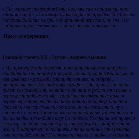
- Нас заранее предупреждали, да и мы сами понимали, что
второй матч с «Соколом» будет гораздо труднее. Так и было:
соперник добавил в игре, в спортивной агрессии, но мы и не
собирались расслабляться - тоже делали, что могли.
Пресс-конференция:
Главный тренер ХК «Титан» Андрей Амелин:
- Мы предупреждали ребят, что спаренные матчи будут
специфичными, потому что, как правило, одна команда, когда
выигрывает - расслабляется, другая же, наоборот,
настраивается. Поэтому мы сегодня ждали, что соперник
будет совсем другой, но видимо до наших ребят эти слова в
первом периоде не дошли. Пришлось поговорить с ними в
перерыве, встрепенуть их, настроить на борьбу. Они это
сделали и мы переломили ход игры, но, к сожалению, при
счете 3:1 в чужой зоне пошли неоправданные удаления, хотя
должны были доводить игру до победы. Удаления же привели
к голам, соперник зацепился и игра вернулась в напряженное
русло. В напряженной концовке матча хорошо, что ребята
выстояли. Молодцы! Повторюсь, были и ошибки, и удаления