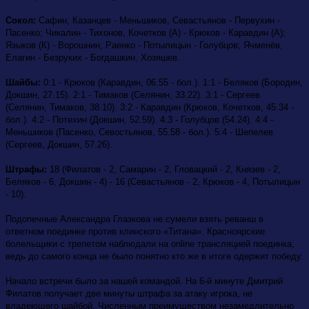
Сокол:
Сафин; Казанцев - Меньшиков, Севастьянов - Первухин -
Пасенко; Чикалин - Тихонов, Кочетков (А) - Крюков - Каравдин (А);
Языков (К) - Ворошнин, Раенко - Потылицын - Голубцов; Ячменёв,
Елагин - Безруких - Богдашкин, Хозяшев.
Шайбы:
0:1 - Крюков (Каравдин, 06.55 - бол.). 1:1 - Беляков (Бородин,
Докшин, 27.15). 2:1 - Тимаков (Селянин, 33.22). 3:1 - Сергеев
(Селянин, Тимаков, 38.10). 3:2 - Каравдин (Крюков, Кочетков, 45.34 -
бол.). 4:2 - Потехин (Докшин, 52.59). 4:3 - Голубцов (54.24). 4:4 -
Меньшиков (Пасенко, Севостьянов, 55.58 - бол.). 5:4 - Шепелев
(Сергеев, Докшин, 57.26).
Штрафы:
18 (Филатов - 2, Самарин - 2, Гловацкий - 2, Князев - 2,
Беляков - 6, Докшин - 4) - 16 (Севастьянов - 2, Крюков - 4, Потылицын
- 10).
Подопечные Александра Глазкова не сумели взять реванш в
ответном поединке против клинского «Титана».
Красноярские
болельщики с трепетом наблюдали на online трансляцией поединка,
ведь до самого конца не было понятно кто же в итоге одержит победу.
Начало встречи было за нашей командой. На 6-й минуте Дмитрий
Филатов получает две минуты штрафа за атаку игрока, не
владеющего шайбой. Численным преимуществом незамедлительно