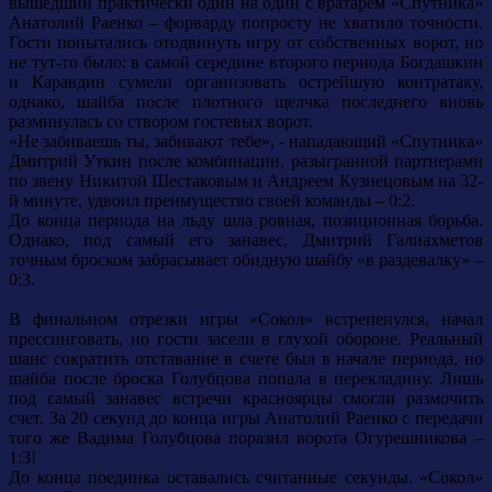
вышедший практически один на один с вратарем «Спутника»
Анатолий Раенко – форварду попросту не хватило точности.
Гости попытались отодвинуть игру от собственных ворот, но
не тут-то было: в самой середине второго периода Богдашкин
и Каравдин сумели организовать острейшую контратаку,
однако, шайба после плотного щелчка последнего вновь
разминулась со створом гостевых ворот.
«Не забиваешь ты, забивают тебе», - нападающий «Спутника»
Дмитрий Уткин после комбинации, разыгранной партнерами
по звену Никитой Шестаковым и Андреем Кузнецовым на 32-
й минуте, удвоил преимущество своей команды – 0:2.
До конца периода на льду шла ровная, позиционная борьба.
Однако, под самый его занавес, Дмитрий Галиахметов
точным броском забрасывает обидную шайбу «в раздевалку» –
0:3.
В финальном отрезки игры «Сокол» встрепенулся, начал
прессинговать, но гости засели в глухой обороне. Реальный
шанс сократить отставание в счете был в начале периода, но
шайба после броска Голубцова попала в перекладину. Лишь
под самый занавес встречи красноярцы смогли размочить
счет. За 20 секунд до конца игры Анатолий Раенко с передачи
того же Вадима Голубцова поразил ворота Огурешникова –
1:3!
До конца поединка оставались считанные секунды. «Сокол»