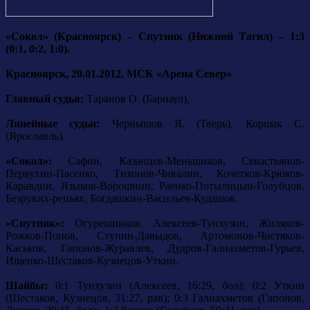
«Сокол» (Красноярск) – Спутник (Нижний Тагил) – 1:3
(0:1, 0:2, 1:0).
Красноярск, 20.01.2012, МСК «Арена Север»
Главный судья:
Таранов О. (Барнаул),
Линейные судьи:
Чернышов Я. (Тверь), Коршак С.
(Ярославль).
«Сокол»:
Сафин, Казанцев-Меньшиков, Севастьянов-
Первухин-Пасенко, Тихонов-Чикалин, Кочетков-Крюков-
Каравдин, Языков-Ворошнин, Раенко-Потылицын-Голубцов,
Безруких-репьях, Богдашкин-Васильев-Кудашов.
«Спутник»:
Огурешников, Алексеев-Тунхузин, Жиляков-
Рожков-Попов, Ступин-Давыдов, Артомонов-Чистяков-
Каськов, Гапонов-Журавлев, Дудров-Галиахметов-Гурьев,
Ищенко-Шестаков-Кузнецов-Уткин.
Шайбы:
0:1 Тунхузин (Алексеев, 16:29, бол); 0:2 Уткин
(Шестаков, Кузнецов, 31:27, рав); 0:3 Галиахметов (Гапонов,