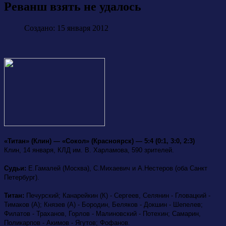
Реванш взять не удалось
Создано: 15 января 2012
«Титан» (Клин) — «Сокол» (Красноярск) — 5:4 (0:1, 3:0, 2:3)
Клин, 14 января, КЛД им. В. Харламова, 590 зрителей.
Судьи:
Е.Гамалей (Москва), С.Михаевич и А.Нестеров (оба Санкт
Петербург).
Титан:
Печурский; Канарейкин (К) - Сергеев, Селянин - Гловацкий -
Тимаков (А); Князев (А) - Бородин, Беляков - Докшин - Шепелев;
Филатов - Траханов, Горлов - Малиновский - Потехин; Самарин,
Поликарпов - Акимов - Ягутов; Фофанов.