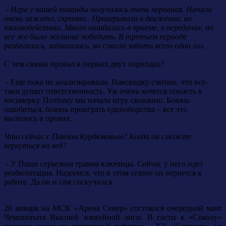
- Игра у нашей команды получилась очень неровная. Начали
очень зажато, скромно. Проигрывали в движении, во
взаимодействии. Много ошибались в приеме, в передачах, но
все же было желание победить. В третьем периоде
разбегались, задвигались, но смогли забить всего один гол.
С чем связан провал в первых двух периодах?
- Ещё пока не анализировали. Навскидку считаю, что все-
таки душит ответственность. Уж очень хочется попасть в
восьмерку. Поэтому мы начала игру скованно. Боязнь
ошибиться, боязнь проиграть единоборства – все это
вылилось в провал.
Что сейчас с Павлом Курдюковым? Когда он сможет
вернуться на лед?
- У Паши серьезная травма ключицы. Сейчас у него идет
реабилитация. Надеемся, что в этом сезоне он вернется к
работе. Да он и сам соскучился.
20 января на МСК «Арена Север» состоялся очередной мачт
Чемпионата Высшей хоккейной лиги. В гости к «Соколу»