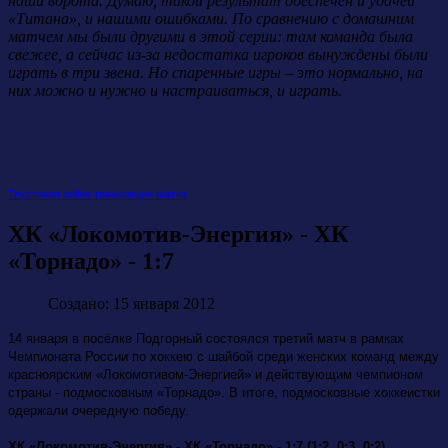
наши ворота. Думаю, такой результат обеспечен и удачей
«Титана», и нашими ошибками. По сравнению с домашним
матчем мы были другими в этой серии: там команда была
свежее, а сейчас из-за недостатка игроков вынуждены были
играть в три звена. Но спаренные игры – это нормально, на
них можно и нужно и настраиваться, и играть.
Текстовая online трансляция матча
ХК «Локомотив-Энергия» - ХК
«Торнадо» - 1:7
Создано: 15 января 2012
14 января в посёлке Подгорный состоялся третий матч в рамках
Чемпионата России по хоккею с шайбой среди женских команд между
красноярским «Локомотивом-Энергией» и действующим чемпионом
страны - подмосковным «Торнадо». В итоге, подмосковные хоккеистки
одержали очередную победу.
ХК «Локомотив-Энергия» - ХК «Торнадо» - 1:7 (1:2, 0:3, 0:2)