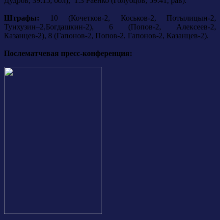
Дудров, 39:15, бол); 1:3 Раенко (Голубцов, 59:41, рав).
Штрафы:
10 (Кочетков-2, Коськов-2, Потылицын-2,
Тунхузин–2,Богдашкин-2), 6 (Попов-2, Алексеев-2,
Казанцев-2), 8 (Гапонов-2, Попов-2, Гапонов-2, Казанцев-2).
Послематчевая пресс-конференция: