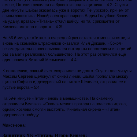
смене, Потехин решился на бросок из под защитника – 4:2. Спустя
две минуты шайбы оказалась уже в воротах Печурского, причем от
спины защитника. Новобранец красноярцев Вадим Голубцов бросил
на удачу, вратарь «Титана» отбил шайбу, но та, срикошетив от
Князева влетела в ворота – 4:3!
На 56-й минуте «Титан» в очередной раз остается в меньшинстве, и
вновь на скамейке штрафников оказался Илья Докшин. «Сокол»
незамедлительно воспользовался выгодным положением и в третий
раз за матч реализовал большинство. На этот раз отличился ещё
один новичок Виталий Меньшиков – 4:4!
К сожалению, равный счет сохранялся не долго. Спустя две минуты
Максим Сергеев щелкнул от синей линии, шайба проползла между
щитков Сафина и, дежуривший на пятаке Шепелев, отправил ее в
пустые ворота – 5:4.
На 59-й минуте «Титан» вновь в меньшинстве. На скамейку
отправился Беляков. «Сокол» меняет вратаря на полевого игрока,
однако хозяева смогли выстоять. Финальная сирена – «Титан»
одерживает победу.
Микст-зона:
Защитник ХК «Титан» Игорь Князев: