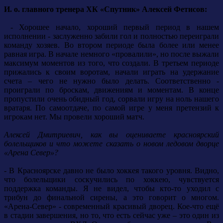
И. о. главного тренера ХК «Спутник» Алексей Фетисов:
- Хорошее начало, хороший первый период в нашем
исполнении - заслуженно забили гол и полностью переиграли
команду хозяев. Во втором периоде была более или менее
равная игра. В начале немного «провалили», но после выжали
максимум моментов из того, что создали. В третьем периоде
прижались к своим воротам, начали играть на удержание
счета – чего не нужно было делать. Соответственно -
проиграли по броскам, движениям и моментам. В конце
пропустили очень обидный год, сорвали игру на ноль нашего
вратаря. По самоотдаче, по самой игре у меня претензий к
игрокам нет. Мы провели хороший матч.
Алексей Дмитриевич, как вы оцениваете красноярский
болельщиков и что можете сказать о новом ледовом дворце
«Арена Север»?
- В Красноярске давно не было хоккея такого уровня. Видно,
что болельщики соскучились по хоккею, чувствуется
поддержка команды. Я не видел, чтобы кто-то уходил с
трибун до финальной сирены, а это говорит о многом.
«Арена-Север» - современный красивый дворец. Кое-что ещё
в стадии завершения, но то, что есть сейчас уже – это один из