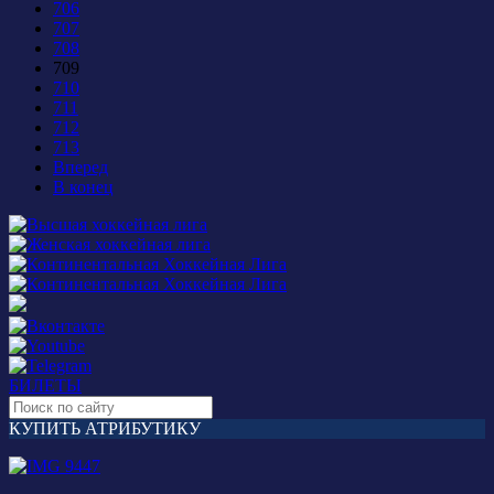
706
707
708
709
710
711
712
713
Вперед
В конец
БИЛЕТЫ
КУПИТЬ АТРИБУТИКУ