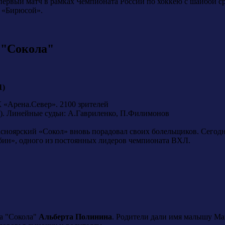
 первый матч в рамках Чемпионата России по хоккею с шайбой с
 «Бирюсой».
 "Сокола"
1)
К «Арена.Север». 2100 зрителей
). Линейные судьи: А.Гавриленко, П.Филимонов
расноярский «Сокол» вновь порадовал своих болельщиков. Сего
бин», одного из постоянных лидеров чемпионата ВХЛ.
ка "Сокола"
Альберта Полинина
. Родители дали имя малышу Мак