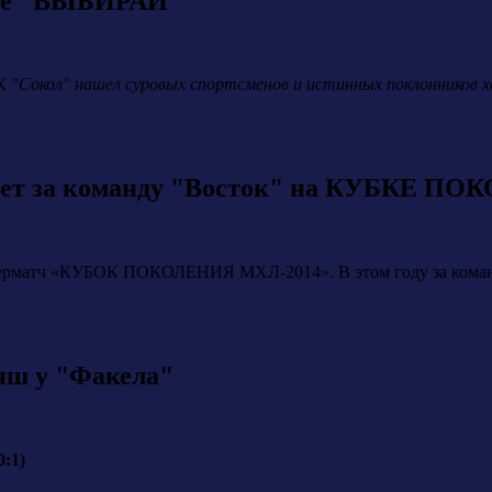
але "ВЫБИРАЙ"
 "Сокол" нашел суровых спортсменов и истинных поклонников хо
ает за команду "Восток" на КУБКЕ 
суперматч «КУБОК ПОКОЛЕНИЯ МХЛ-2014». В этом году за кома
нш у "Факела"
0:1)