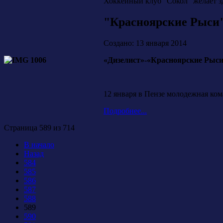
Хоккейный клуб "Сокол" желает з
"Красноярские Рыси"
Создано: 13 января 2014
«Дизелист»-«Красноярские Рыси» -
12 января в Пензе молодежная ко
Подробнее...
Страница 589 из 714
В начало
Назад
584
585
586
587
588
589
590