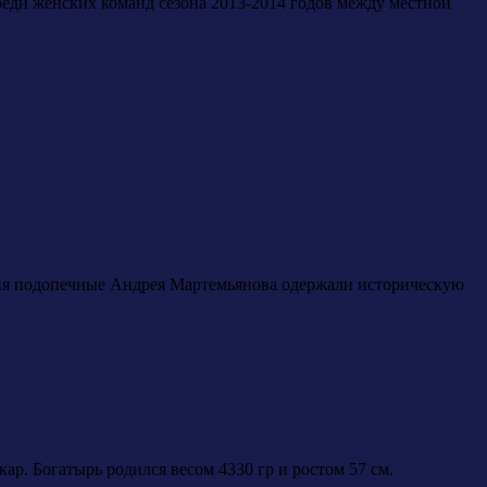
реди женских команд сезона 2013-2014 годов между местной
дня подопечные Андрея Мартемьянова одержали историческую
ар. Богатырь родился весом 4330 гр и ростом 57 см.