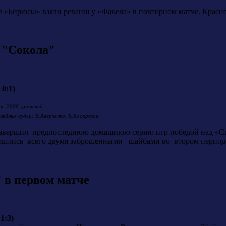
и «Бирюсы» взяли реванш у «Факела» в повторном матче. Красноя
а "Сокола"
 0:1)
р». 2000 зрителей
нейные судьи: В.Аверченко, К.Косарезов
 завершил предпоследнюю домашнюю серию игр победой над «Сп
ошлись всего двумя заброшенными шайбами во втором период
 в первом матче
1:3)