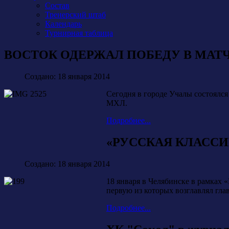
Состав
Тренерский штаб
Календарь
Турнирная таблица
ВОСТОК ОДЕРЖАЛ ПОБЕДУ В МАТ
Создано: 18 января 2014
Сегодня в городе Учалы состоялся
МХЛ.
Подробнее...
«РУССКАЯ КЛАССИ
Создано: 18 января 2014
18 января в Челябинске в рамках 
первую из которых возглавлял гл
Подробнее...