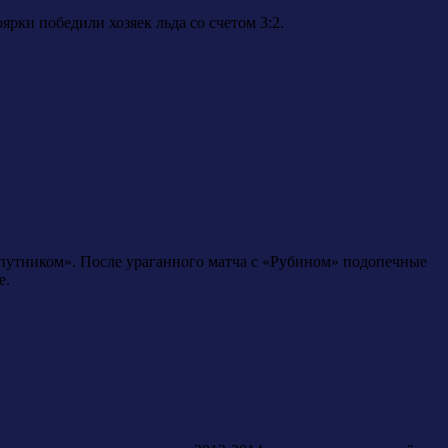
рки победили хозяек льда со счетом 3:2.
утником». После ураганного матча с «Рубином» подопечные
е.