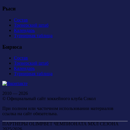
Рыси
Состав
Тренерский штаб
Календарь
Турнирная таблица
Бирюса
Состав
Тренерский штаб
Календарь
Турнирная таблица
2010 — 2026
© Официальный сайт хоккейного клуба Сокол
При полном или частичном использовании материалов
ссылка на сайт обязательна.
ПАРТНЕРЫ OLIMPBET ЧЕМПИОНАТА МХЛ СЕЗОНА
2025/2026