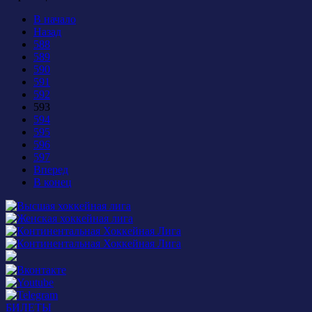
В начало
Назад
588
589
590
591
592
593
594
595
596
597
Вперед
В конец
БИЛЕТЫ