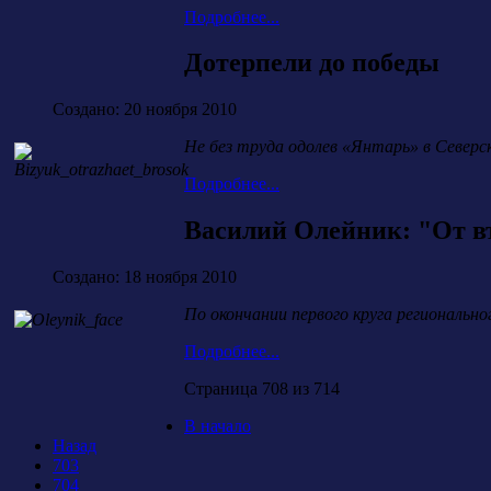
Подробнее...
Дотерпели до победы
Создано: 20 ноября 2010
Не без труда одолев «Янтарь» в Северс
Подробнее...
Василий Олейник: "От вт
Создано: 18 ноября 2010
По окончании первого круга региональн
Подробнее...
Страница 708 из 714
В начало
Назад
703
704