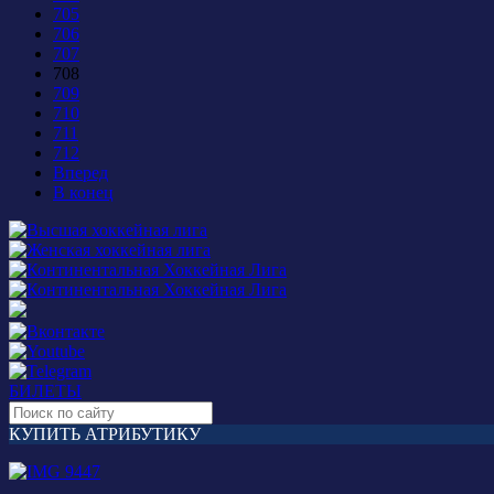
705
706
707
708
709
710
711
712
Вперед
В конец
БИЛЕТЫ
КУПИТЬ АТРИБУТИКУ