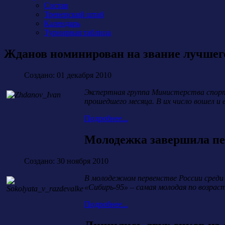
Состав
Тренерский штаб
Календарь
Турнирная таблица
Жданов номинирован на звание лучшег
Создано: 01 декабря 2010
Экспертная группа Министерства спорт
прошедшего месяца. В их число вошел и
Подробнее...
Молодежка завершила пе
Создано: 30 ноября 2010
В молодежном первенстве России среди 
«Сибирь-95» – самая молодая по возрас
Подробнее...