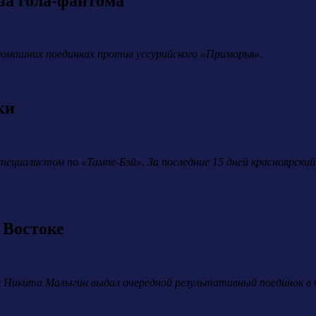
за гола-фантома
домашних поединках против уссурийского «Приморья».
ки
специалистом по «Тампе-Бэй». За последние 15 дней красноярс
 Востоке
я Никита Малыгин выдал очередной результативный поединок в