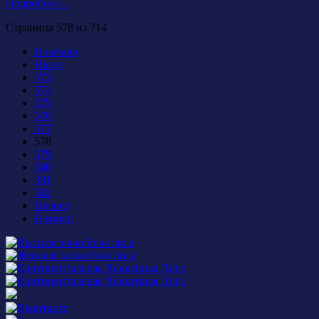
Подробнее...
Страница 578 из 714
В начало
Назад
573
574
575
576
577
578
579
580
581
582
Вперед
В конец