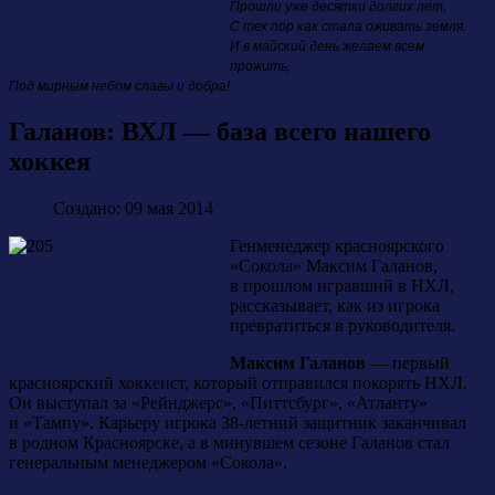
Прошли уже десятки долгих лет,
С тех пор как стала оживать земля.
И в майский день желаем всем
прожить,
Под мирным небом славы и добра!
Галанов: ВХЛ — база всего нашего
хоккея
Создано: 09 мая 2014
Генменеджер красноярского
«Сокола» Максим Галанов,
в прошлом игравший в НХЛ,
рассказывает, как из игрока
превратиться в руководителя.
Максим Галанов
— первый
красноярский хоккеист, который отправился покорять НХЛ.
Он выступал за «Рейнджерс», «Питтсбург», «Атланту»
и «Тампу». Карьеру игрока 38-летний защитник заканчивал
в родном Красноярске, а в минувшем сезоне Галанов стал
генеральным менеджером «Сокола».