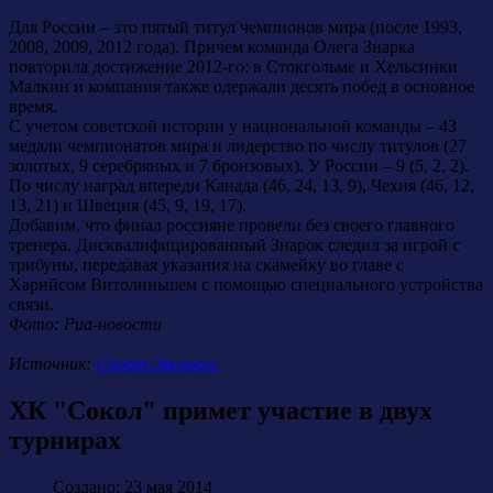
Для России – это пятый титул чемпионов мира (после 1993,
2008, 2009, 2012 года). Причем команда Олега Знарка
повторила достижение 2012-го: в Стокгольме и Хельсинки
Малкин и компания также одержали десять побед в основное
время.
С учетом советской истории у национальной команды – 43
медали чемпионатов мира и лидерство по числу титулов (27
золотых, 9 серебряных и 7 бронзовых). У России – 9 (5, 2, 2).
По числу наград впереди Канада (46, 24, 13, 9), Чехия (46, 12,
13, 21) и Швеция (45, 9, 19, 17).
Добавим, что финал россияне провели без своего главного
тренера. Дисквалифицированный Знарок следил за игрой с
трибуны, передавая указания на скамейку во главе с
Харийсом Витолиньшем с помощью специального устройства
связи.
Фото: Риа-новости
Источник:
Спорт-Экспресс
ХК "Сокол" примет участие в двух
турнирах
Создано: 23 мая 2014