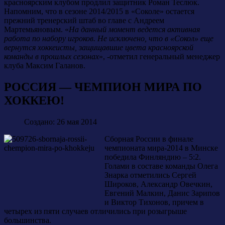
красноярским клубом продлил защитник Роман Теслюк.
Напомним, что в сезоне 2014/2015 в «Соколе» остается
прежний тренерский штаб во главе с Андреем
Мартемьяновым. «
На данный момент ведется активная
работа по набору игроков. Не исключено, что в «Сокол» еще
вернутся хоккеисты, защищавшие цвета красноярской
команды в прошлых сезонах
», -отметил генеральный менеджер
клуба Максим Галанов.
РОССИЯ — ЧЕМПИОН МИРА ПО
ХОККЕЮ!
Создано: 26 мая 2014
Сборная России в финале
чемпионата мира-2014 в Минске
победила Финляндию – 5:2.
Голами в составе команды Олега
Знарка отметились Сергей
Широков, Александр Овечкин,
Евгений Малкин, Данис Зарипов
и Виктор Тихонов, причем в
четырех из пяти случаев отличились при розыгрыше
большинства.