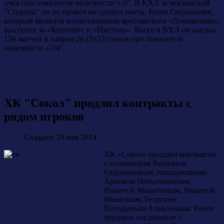
очка при показателе полезности «-6″. В КХЛ за московский
"Спартак" он не провел ни одного матча. Ранее Гаврилычев,
который является воспитанником ярославского «Локомотива»,
выступал за «Капитан» и «Ижсталь». Всего в ВХЛ он сыграл
156 матчей и набрал 26 (3+23) очков при показателе
полезности «-24″.
ХК "Сокол" продлил контракты с
рядом игроков
Создано: 29 мая 2014
ХК «Сокол» продлил контракты
с голкипером Виталием
Евдокимовым, нападающими
Артемом Потылицыным,
Никитой Малыгиным, Никитой
Ивановым, Георгием
Погодиным-Алексеевым. Ранее
трудовое соглашение с