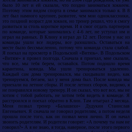
было 10 лет и ей сказали, что поздно заниматься хоккеем.
Поэтому этим видом спорта в семье занимался только я. В 8
лет был намного крупнее, развитее, чем мои одноклассники,
это поздний возраст для хоккея, но тренер решил, что я смогу
развиться за столь короткое время. И я смог отдать партнеров
по команде, которые занимались с 4-6 лет, не уступал им и
играл на равных. В Клину я играл до 12 лет. Потом у нас из
команды ушли все лидеры, все разошлись. Оставаться на
месте было бессмысленно, потому что команда стала слабой.
Я поехал на просмотр в Подольский «Витязь». В Подольском
«Витязе» я провел полгода. Сначала я приехал, мне сказали,
что все, мы тебя берем, оставайся. Потом подошло время
карантина, ковида. Мы ушли тренироваться удаленно.
Каждый сам дома тренировался, мы скидывали видео, как
тренируемся, бегаем, зал у меня дома был. После ковида мы
приехали на летние сборы. И после летних сборов, видимо, я
не понравился новому тренеру. И он сказал, что вот все, мы не
хотим с тобой работать, не хотим тебя видеть в команде. Я
расстроился и поехал обратно в Клин. Там отыграл 2 месяца.
Меня позвал тренер «Балашихи» Дудукин Станислав
Евгеньевич. Я сначала не говорил родителям, а потом неделя
прошла после того, как он позвал меня лично. И он начал
звонить родителям. И родители говорят: «А почему ты нам не
говорил?» А я не знаю, я тогда, наверное, после этого первого