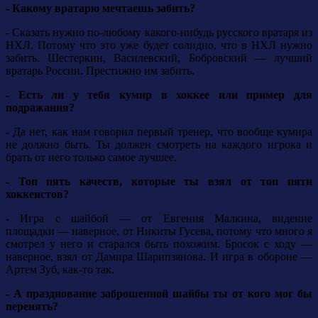
- Какому вратарю мечтаешь забить?
- Сказать нужно по-любому какого-нибудь русского вратаря из
НХЛ. Потому что это уже будет солидно, что в НХЛ нужно
забить. Шестеркин, Василевский, Бобровский — лучший
вратарь России. Престижно им забить.
- Есть ли у тебя кумир в хоккее или пример для
подражания?
- Да нет, как нам говорил первый тренер, что вообще кумира
не должно быть. Ты должен смотреть на каждого игрока и
брать от него только самое лучшее.
- Топ пять качеств, которые ты взял от топ пяти
хоккеистов?
- Игра с шайбой — от Евгения Малкина, видение
площадки — наверное, от Никиты Гусева, потому что много я
смотрел у него и старался быть похожим. Бросок с ходу —
наверное, взял от Дамира Шарипзянова. И игра в обороне —
Артем Зуб, как-то так.
- А празднование заброшенной шайбы ты от кого мог бы
перенять?