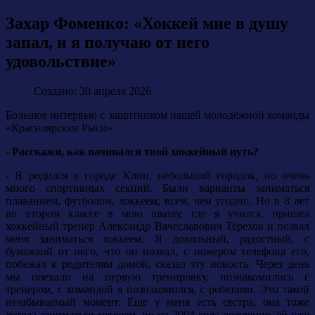
Захар Фоменко: «Хоккей мне в душу
запал, и я получаю от него
удовольствие»
Создано: 30 апреля 2026
Большое интервью с защитником нашей молодёжной команды
«Красноярские Рыси»
- Расскажи, как начинался твой хоккейный путь?
- Я родился в городе Клин, небольшой городок, но очень
много спортивных секций. Были варианты заниматься
плаванием, футболом, хоккеем, всем, чем угодно. Но в 8 лет
во втором классе в мою школу, где я учился, пришел
хоккейный тренер Александр Вячеславович Терехов и позвал
меня заниматься хоккеем. Я довольный, радостный, с
бумажкой от него, что он позвал, с номером телефона его,
побежал к родителям домой, сказал эту новость. Через день
мы поехали на первую тренировку, познакомились с
тренером, с командой я познакомился, с ребятами. Это такой
незабываемый момент. Еще у меня есть сестра, она тоже
хотела заниматься хоккеем, но на 2004 года рождения, ей уже