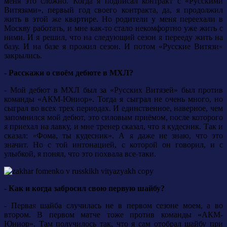
меня это сложно. Когда я подписал контракт с «Русскими
Витязями», первый год своего контракта, да, я продолжил
жить в этой же квартире. Но родители у меня переехали в
Москву работать, и мне как-то стало некомфортно уже жить с
ними. И я решил, что на следующий сезон я перееду жить на
базу. И на базе я прожил сезон. И потом «Русские Витязи»
закрылись.
- Расскажи о своём дебюте в МХЛ?
- Мой дебют в МХЛ был за «Русских Витязей» был против
команды «АКМ-Юниор». Тогда я сыграл не очень много, но
сыграл во всех трех периодах. И единственное, наверное, чем
запомнился мой дебют, это силовым приёмом, после которого
я приехал на лавку, и мне тренер сказал, что я кудесник. Так и
сказал: «Фома, ты кудесник». А я даже не знаю, что это
значит. Но с той интонацией, с которой он говорил, и с
улыбкой, я понял, что это похвала все-таки.
- Как и когда забросил свою первую шайбу?
- Первая шайба случилась не в первом сезоне моем, а во
втором. В первом матче тоже против команды «АКМ-
Юниор». Там получилось так, что я сам отобрал шайбу при