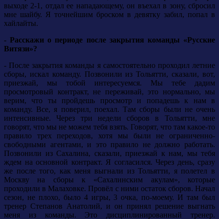
выходе 2-1, отдал ее нападающему, он въехал в зону, сбросил
мне шайбу. Я точнейшим броском в девятку забил, попал в
хайлайты.
- Расскажи о периоде после закрытия команды «Русские
Витязи»?
- После закрытия команды я самостоятельно проходил летние
сборы, искал команду. Позвонили из Тольятти, сказали, вот,
приезжай, мы тобой интересуемся. Мы тебе дадим
просмотровый контракт, не переживай, это нормально, мы
верим, что ты пройдешь просмотр и попадешь к нам в
команду. Все, я поверил, поехал. Там сборы были не очень
интенсивные. Через три недели сборов в Тольятти, мне
говорят, что мы не можем тебя взять. Говорят, что там какое-то
правило трех переходов, хотя мы были не ограниченно-
свободными агентами, и это правило не должно работать.
Позвонили из Сахалина, сказали, приезжай к нам, мы тебя
ждем на основной контракт. Я согласился. Через день, сразу
же после того, как меня выгнали из Тольятти, я полетел в
Москву на сборы к «Сахалинским акулам», которые
проходили в Малаховке. Провёл с ними остаток сборов. Начал
сезон, не плохо, было 4 игры, 3 очка, по-моему. И там был
тренер Степанов Анатолий, и он принял решение выгнать
меня из команды. Это дисциплинированный тренер.