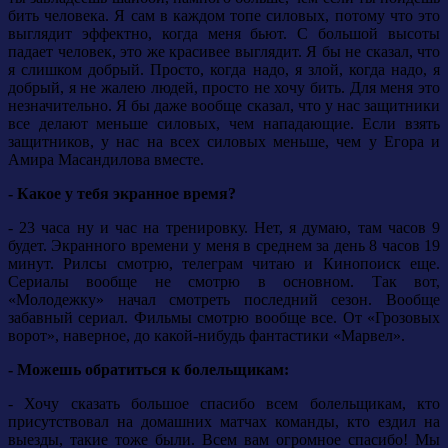
бить человека. Я сам в каждом топе силовых, потому что это
выглядит эффектно, когда меня бьют. С большой высоты
падает человек, это же красивее выглядит. Я бы не сказал, что
я слишком добрый. Просто, когда надо, я злой, когда надо, я
добрый, я не жалею людей, просто не хочу бить. Для меня это
незначительно. Я бы даже вообще сказал, что у нас защитники
все делают меньше силовых, чем нападающие. Если взять
защитников, у нас на всех силовых меньше, чем у Егора и
Амира Масандилова вместе.
- Какое у тебя экранное время?
- 23 часа ну и час на тренировку. Нет, я думаю, там часов 9
будет. Экранного времени у меня в среднем за день 8 часов 19
минут. Рилсы смотрю, телеграм читаю и Кинопоиск еще.
Сериалы вообще не смотрю в основном. Так вот,
«Молодежку» начал смотреть последний сезон. Вообще
забавный сериал. Фильмы смотрю вообще все. От «Грозовых
ворот», наверное, до какой-нибудь фантастики «Марвел».
- Можешь обратиться к болельщикам:
- Хочу сказать большое спасибо всем болельщикам, кто
присутствовал на домашних матчах команды, кто ездил на
выезды, такие тоже были. Всем вам огромное спасибо! Мы