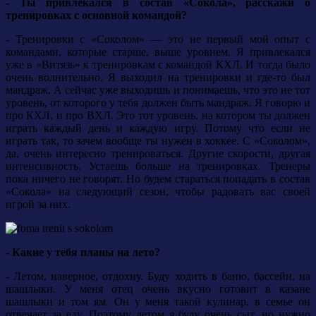
- Ты привлекался в состав «Сокола», расскажи о
тренировках с основной командой?
- Тренировки с «Соколом» — это не первый мой опыт с
командами, которые старше, выше уровнем. Я привлекался
уже в «Витязь» к тренировкам с командой КХЛ. И тогда было
очень волнительно. Я выходил на тренировки и где-то был
мандраж. А сейчас уже выходишь и понимаешь, что это не тот
уровень, от которого у тебя должен быть мандраж. Я говорю и
про КХЛ, и про ВХЛ. Это тот уровень, на котором ты должен
играть каждый день и каждую игру. Потому что если не
играть так, то зачем вообще ты нужен в хоккее. С «Соколом»,
да, очень интересно тренироваться. Другие скорости, другая
интенсивность. Устаешь больше на тренировках. Тренеры
пока ничего не говорят. Но будем стараться попадать в состав
«Сокола» на следующий сезон, чтобы радовать вас своей
игрой за них.
- Какие у тебя планы на лето?
- Летом, наверное, отдохну. Буду ходить в баню, бассейн, на
шашлыки. У меня отец очень вкусно готовит в казане
шашлыки и том ям. Он у меня такой кулинар, в семье он
отвечает за еду. Поэтому летом я буду очень сыт, но нужно