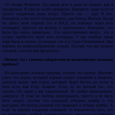
- От Захара Фоменко. На самом деле я даже не помню, как я
праздновал. Я уже не особо праздную. Наверное, чаще всего я
просто поднимаю руки вверх. Просто так — ура! И все.
Наверное, я бы хотел отпраздновать, как Наиль Якупов. Когда
он забил свой первый гол в НХЛ, он побежал через всю
площадку, прыгнул на колени и проскользил. Наверное, это
было бы очень прикольно. Это единственный минус, что я
устану пробегать через всю площадку. У нас вообще такая
пара была в сезоне, устающая, это я и Саша Овчинников. Мы
именно на энергосбережении играли. Потому что мы играем
головой, а не ногами физически.
- Почему ты с твоими габаритами не выполняешь силовые
приёмы?
- Не выполняю силовые приемы, потому что тренер «Витязя»
учил, что игрок, который хорошо играет клюшкой в обороне,
ценится выше, чем игрок, который будет бегать по полю и
бить всех, как Егор Лазарев. Егор, ну он цепной пес, что
сказать. Он такой у нас характерный. Не любит проигрывать,
наверное. Я тоже не люблю проигрывать, просто я не могу
бить людей, потому что клюшкой отбираю шайбу, и это
выгоднее. Не всегда силовой это приводит к отбору шайбы. А
если ты хорошо владеешь клюшкой, то вероятность того, что
ты завладеешь шайбой, намного больше, чем если ты пойдешь