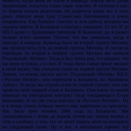
момента, когда меня не взяли в команду, боялся быть снова
брошенным, испытать снова такое чувство. И поэтому я как-
то боялся сказать родителям. Но родители взяли все в свои
руки, отвезли меня туда. Станиславу Евгеньевичу я очень
понравился. Ему большое спасибо за всю работу, которую мы
прошли вместе. В Балашихе я отыграл, наверное, 13 лет. И до
МХЛ дошел с Дудукиным тренером. В Балашихе, да, я провел
больше всего времени. Потому что мы начинали, когда я
приехал в команду. Команда была во второй группе Москвы,
мы прошли весь путь до первой группы Москвы. И потом на
переходах из второй в первую группу Москвы мы выбили
Подольский «Витязь». Тогда я был очень рад, что доказал, что
вы меня не взяли, а я смог. И тогда были самые яркие эмоции
в моей жизни. Мы отыграли сезон по первой группе Москвы.
Заняли, по-моему, шестое место. Подольский «Витязь» МХЛ,
«Русские Витязи», они переехали в Балашиху, на «Балашиха
Арену». И когда мы играли сезон по первой группе, они уже
провели свой первый сезон в Балашихе. Они взяли из нашей
команды на юниорский контракт тогда нападающего Егора
Башлакова. И он уже тогда поиграл за «Русских Витязей». Ну
и в конце сезона позвали меня и еще защитника на просмотр.
Нас было трое человек 2006 года из Балашихи. Мы
тренировались с ними до апреля, потом нас тренер вызвал к
себе и сообщил о том, что он хочет видеть меня на контракте
на следующий сезон. Ну и все, я воспринял хорошо эту