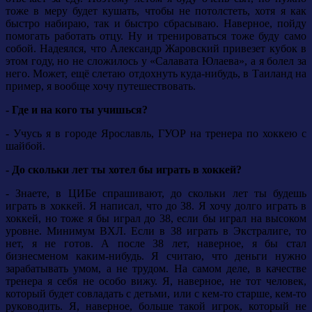
тоже в меру будет кушать, чтобы не потолстеть, хотя я как
быстро набираю, так и быстро сбрасываю. Наверное, пойду
помогать работать отцу. Ну и тренироваться тоже буду само
собой. Надеялся, что Александр Жаровский привезет кубок в
этом году, но не сложилось у «Салавата Юлаева», а я болел за
него. Может, ещё слетаю отдохнуть куда-нибудь, в Таиланд на
пример, я вообще хочу путешествовать.
- Где и на кого ты учишься?
- Учусь я в городе Ярославль, ГУОР на тренера по хоккею с
шайбой.
- До скольки лет ты хотел бы играть в хоккей?
- Знаете, в ЦИБе спрашивают, до скольки лет ты будешь
играть в хоккей. Я написал, что до 38. Я хочу долго играть в
хоккей, но тоже я бы играл до 38, если бы играл на высоком
уровне. Минимум ВХЛ. Если в 38 играть в Экстралиге, то
нет, я не готов. А после 38 лет, наверное, я бы стал
бизнесменом каким-нибудь. Я считаю, что деньги нужно
зарабатывать умом, а не трудом. На самом деле, в качестве
тренера я себя не особо вижу. Я, наверное, не тот человек,
который будет совладать с детьми, или с кем-то старше, кем-то
руководить. Я, наверное, больше такой игрок, который не