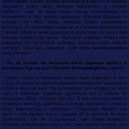
информацию. Пошел дальше доучиваться в школе в Балашихе,
закрывать долги свои, которые накопились в течение
учебного года. Я тогда сидел, писал контрольную по
математике, и мне звонит начальник «Русских Витязей» и
говорит, что «Вот, Захар, приходи, нужно подписывать
контракт». Я счастливый подбегаю к учителю математики и
говорю: «Можете меня, пожалуйста, отпустить, поставить мне
хотя бы тройку». Он сказал: «Все, беги, хорошо». Пошел мне
навстречу. Я счастливый побежал, подписал свой первый
контракт. Тогда был, наверное, тоже очень запоминающийся
день для меня.
- Ты из Клина, но большую часть карьеры провёл в
Балашихе. Где ты жил? На базе? Или приходилось ездить?
- Чтобы играть в Балашихе, нужно было переехать в этот
город. И родители приняли решение снимать мне квартиру, и
чтобы я жил там один. На протяжении трех-четырех лет жил
один в квартире. Родители приезжали раз в неделю на
выходных. Мама готовила мне еду. Я сам могу приготовить
пельмени, яичницу, карбонару. Суп мама приезжала готовить,
пюре какое-нибудь с котлетами. Стиральная машина для
меня — это вообще что-то сложное. Я до сих пор не могу
разобраться, как ей пользоваться. Там нужно выбирать
обороты специальные, что у нас там, шерсть, хлопок. Для