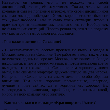
Наверное, он решил, что я не подхожу ему своей
дисциплиной, точнее, её отсутствием. Сказал, что я мешал
команде и был не полезным игроком, что своей дисциплиной
я мешал команде побеждать. Хотя, скорее всего, это было не
так. Даже наоборот. Там не было таких ситуаций, чтобы я
прям вот где-то нашкодничал, попался с чем-то. Вообще нет,
не было таких ситуаций. Просто решил то, что я не подхожу
ему как игрок и там со мной попрощались.
- Расскажи о жизни на Сахалине?
- С акклиматизацией особых проблем не было. Полгода в
Москве, полгода на Сахалине. Там работает выезд так, что ты,
получается, едешь по городам Москвы, в основном на Западе
находишься, и там в отелях живешь, и потом полсезона где-то
выходит, что ты живешь на Сахалине, там хорошие условия
были, нам снимали квартиру, двухкомнатную на два игрока.
На цены на Сахалине я, на самом деле, не особо обращал
внимания. Там были хорошие премиальные, наверное,
лучшие в лиге сейчас. Да и кормили нас хорошо. Ну,
морепродукты приносили, краб был, с клешнями такой,
много, на всю команду чтоб хватило.
- Как ты оказался в команде «Красноярские Рыси»?