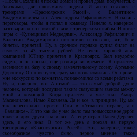
- После Сахалина я поехал домой и провел дома, получается, с
близкими, две плюс-минус недели. И агент связался с
тренерами «Красноярских Рысей», с Валентином
Владимировичем и с Александром Рафаиловичем. Начались
переговоры, чтобы я попал в команду. Неделю я, наверное,
разговаривал по громкой связи с тренерским штабом. И после
игры с «Кузнецкими Медведями», Александр Рафаилович и
Валентин Владимирович позвонили и сказали, все, бери
билеты, прилетай. Ну, в срочном порядке купил билет на
самолет за 43 тысячи рублей. Не очень хорошей авиа
компанией ЮТэир прилетел в Красноярск. Был неудобно
сидеть, я не поспал, еще разница во времени. Я прилетел,
заселился на базу к своему замечательному соседу Артемию
Доронину. Он проснулся, сразу мы познакомились. Он провел
мне экскурсию по комнатам, познакомился со всеми ребятами.
Ну и, наверное, вот Артемий — это самый доброй души
человек, который послужил таким связующим звеном между
мной и командой. Когда прилетел, я уже знал Амира
Масандилова, Илью Яковлева. Да и все, в принципе. Ну, мы
так пересекались просто. Они в «Атланте» играли, я в
«Балашихе». И это как бы у нас было там подмосковное дерби
такое и друг друга знали все. А, еще играл Павел Деречев
здесь, и его знал. В тот же день я поехал на первую
тренировку «Красноярских Рысей». Это, наверное, такое
своеобразное чувство было, первое мнение такое