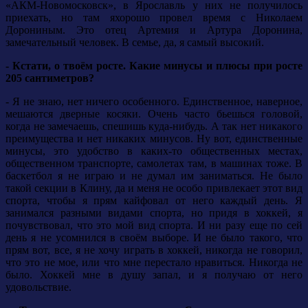
«АКМ-Новомосковск», в Ярославль у них не получилось
приехать, но там яхорошо провел время с Николаем
Дорониным. Это отец Артемия и Артура Доронина,
замечательный человек. В семье, да, я самый высокий.
- Кстати, о твоём росте. Какие минусы и плюсы при росте
205 сантиметров?
- Я не знаю, нет ничего особенного. Единственное, наверное,
мешаются дверные косяки. Очень часто бьешься головой,
когда не замечаешь, спешишь куда-нибудь. А так нет никакого
преимущества и нет никаких минусов. Ну вот, единственные
минусы, это удобство в каких-то общественных местах,
общественном транспорте, самолетах там, в машинах тоже. В
баскетбол я не играю и не думал им заниматься. Не было
такой секции в Клину, да и меня не особо привлекает этот вид
спорта, чтобы я прям кайфовал от него каждый день. Я
занимался разными видами спорта, но придя в хоккей, я
почувствовал, что это мой вид спорта. И ни разу еще по сей
день я не усомнился в своём выборе. И не было такого, что
прям вот, все, я не хочу играть в хоккей, никогда не говорил,
что это не мое, или что мне перестало нравиться. Никогда не
было. Хоккей мне в душу запал, и я получаю от него
удовольствие.