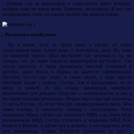
- Первый гол за Красноярск я символично забил команде,
которая тоже не взяла меня. Тольятти, получается. Я вот так
отпраздновал, типа, не слышу, почему вы меня не взяли.
- Расскажи о своей семье
- Ну, в семье, если не брать меня и сестру, до этого
спортсменом была только мама и, получается, дядя. Ну, тоже
по маминой линии. Дядя футболом так занимался, ну, не
сказать, что он прям какой-то выдающийся футболист. Так
что-то пытался. А мама занималась тяжелой атлетикой в
детстве. Даже летала в Париж на какие-то соревнования.
Поэтому что-то про спорт в семье знали, а папа просто
обычный пацан с улицы. Сестра, как я рассказывал, ее не
взяли в хоккей. И она пошла заниматься, наверное,
нетипичным для девушки спортом — кикбоксингом, и там у
нее были хорошие результаты. Второе место она там занимала,
то ли на России, то ли по Москве, профессионалом была. Моя
семья вообще, в принципе, связана с госслужбами. Папа
пожарный. Мама, сейчас уже на пенсии МВД, а до этого была
полковником МВД. Сестра отучилась в академии МВД В.Я.
Кикотя в Москве, а сейчас она в декрете, у нее родилась дочь,
моя племянница София. Родители приезжали на матч с