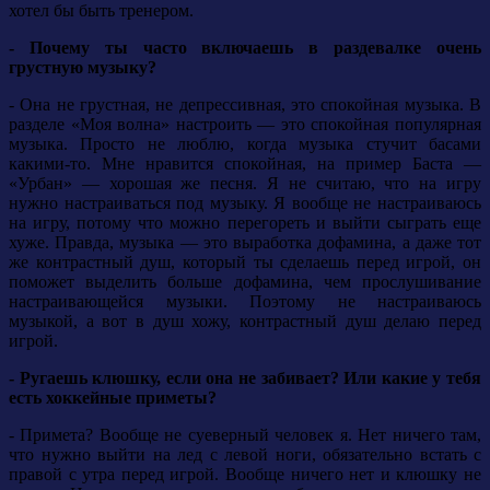
хотел бы быть тренером.
- Почему ты часто включаешь в раздевалке очень
грустную музыку?
- Она не грустная, не депрессивная, это спокойная музыка. В
разделе «Моя волна» настроить — это спокойная популярная
музыка. Просто не люблю, когда музыка стучит басами
какими-то. Мне нравится спокойная, на пример Баста —
«Урбан» — хорошая же песня. Я не считаю, что на игру
нужно настраиваться под музыку. Я вообще не настраиваюсь
на игру, потому что можно перегореть и выйти сыграть еще
хуже. Правда, музыка — это выработка дофамина, а даже тот
же контрастный душ, который ты сделаешь перед игрой, он
поможет выделить больше дофамина, чем прослушивание
настраивающейся музыки. Поэтому не настраиваюсь
музыкой, а вот в душ хожу, контрастный душ делаю перед
игрой.
- Ругаешь клюшку, если она не забивает? Или какие у тебя
есть хоккейные приметы?
- Примета? Вообще не суеверный человек я. Нет ничего там,
что нужно выйти на лед с левой ноги, обязательно встать с
правой с утра перед игрой. Вообще ничего нет и клюшку не