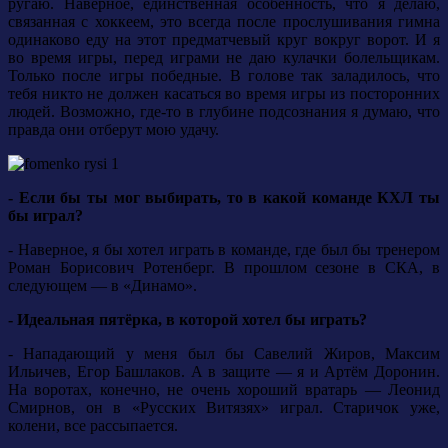
ругаю. Наверное, единственная особенность, что я делаю,
связанная с хоккеем, это всегда после прослушивания гимна
одинаково еду на этот предматчевый круг вокруг ворот. И я
во время игры, перед играми не даю кулачки болельщикам.
Только после игры победные. В голове так заладилось, что
тебя никто не должен касаться во время игры из посторонних
людей. Возможно, где-то в глубине подсознания я думаю, что
правда они отберут мою удачу.
- Если бы ты мог выбирать, то в какой команде КХЛ ты
бы играл?
- Наверное, я бы хотел играть в команде, где был бы тренером
Роман Борисович Ротенберг. В прошлом сезоне в СКА, в
следующем — в «Динамо».
- Идеальная пятёрка, в которой хотел бы играть?
- Нападающий у меня был бы Савелий Жиров, Максим
Ильичев, Егор Башлаков. А в защите — я и Артём Доронин.
На воротах, конечно, не очень хороший вратарь — Леонид
Смирнов, он в «Русских Витязях» играл. Старичок уже,
колени, все рассыпается.