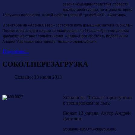
сезоне командам предстоит провести
двухкруговой турнир, по итогам которого
16 лучших поборются в плей-офф за главный трофей ВХЛ - «Братину».
В сентябре на «Арене.Север» состоится пять домашних матчей «Сокола».
Первая игра в новом сезоне запланирована на
11 сентября
, соперником
красноярцев станет тольяттинская «Лада».
Противостоять подопечным
Андрея Мартемьянова приедут бывшие одноклубники.
Подробнее...
СОКОЛ.ПЕРЕЗАГРУЗКА
Создано: 18 июля 2013
Хоккеисты "Сокола" приступили
к тренировкам на льду.
Сюжет 12 канала. Автор Андрей
Данилин.
{youtube}
H1l5OYG-ckI
{/youtube}