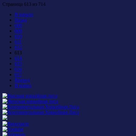
Страница 613 из 714
В начало
Назад
608
609
610
611
612
613
614
615
616
617
Вперед
В конец