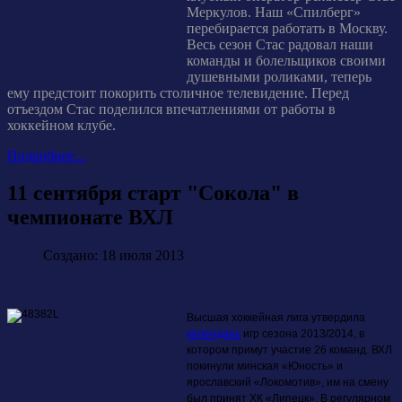
Меркулов. Наш «Спилберг»
перебирается работать в Москву.
Весь сезон Стас радовал наши
команды и болельщиков своими
душевными роликами, теперь
ему предстоит покорить столичное телевидение. Перед
отъездом Стас поделился впечатлениями от работы в
хоккейном клубе.
Подробнее...
11 сентября старт "Сокола" в
чемпионате ВХЛ
Создано: 18 июля 2013
Высшая хоккейная лига утвердила
календарь
игр сезона 2013/2014, в
котором примут участие 26 команд. ВХЛ
покинули минская «Юность» и
ярославский «Локомотив», им на смену
был принят ХК «Липецк».
В регулярном