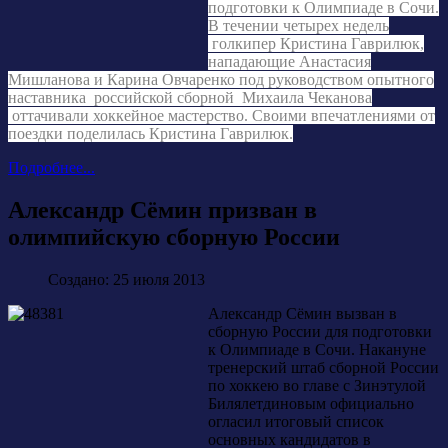
подготовки к Олимпиаде в Сочи.
В течении четырех недель
голкипер Кристина Гаврилюк,
нападающие Анастасия
Мишланова и Карина Овчаренко под руководством опытного
наставника российской сборной Михаила Чеканова
оттачивали хоккейное мастерство. Своими впечатлениями от
поездки поделилась Кристина Гаврилюк.
Подробнее...
Александр Сёмин призван в
олимпийскую сборную России
Создано: 25 июля 2013
Александр Сёмин вызван в
сборную России для подготовки
к Олимпиаде в Сочи. Накануне
тренерский штаб сборной России
по хоккею во главе с Зинэтулой
Билялетдиновым официально
огласил итоговый список
основных кандидатов в