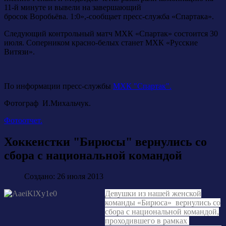
11-й минуте и вывели на завершающий
бросок Воробьёва. 1:0»,-сообщает пресс-служба «Спартака».
Следующий контрольный матч МХК «Спартак» состоится 30
июля. Соперником красно-белых станет МХК «Русские
Витязи».
По информации пресс-службы
МХК "Спартак".
Фотограф И.Михальчук.
Фотоотчет.
Хоккеистки "Бирюсы" вернулись со
сбора с национальной командой
Создано: 26 июля 2013
Девушки из нашей женской
команды «Бирюса» вернулись со
сбора с национальной командой,
проходившего в рамках