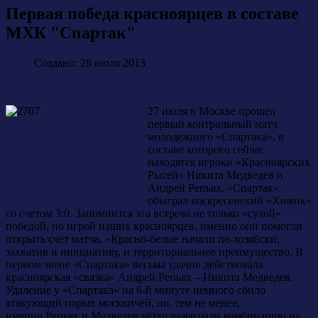
Первая победа красноярцев в составе
МХК "Спартак"
Создано: 28 июля 2013
27 июля в Москве прошел
первый контрольный матч
молодежного «Спартака», в
составе которого сейчас
находятся игроки «Красноярских
Рысей» Никита Медведев и
Андрей Репьях. «Спартак»
обыграл воскресенский «Химик»
со счетом 3:0. Запомнится эта встреча не только «сухой»
победой, но игрой наших красноярцев, именно они помогли
открыть счет матча. «Красно-белые начали по-хозяйски,
захватив и инициативу, и территориальное преимущество. В
первом звене «Спартака» весьма удачно действовала
красноярская «связка» Андрей Репьях – Никита Медведев.
Удаление у «Спартака» на 6-й минуте немного сбило
атакующий порыв москвичей, но, тем не менее,
именно Репьях и Медведев чётко разыграли комбинацию на