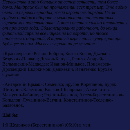
Первенства и это боль
шая ответственность, тем более
дома. Мандраж был на протяжении всех трех игр. Это видно
было на первых периодах, когда играли без борьбы. Из-за
грубых ошибок в обороне и малоопытности некоторых
игроков мы потеряли очки. А вот соперник сильно отличается
от прошлого года. Сбалансированно работают, до конца
финальной сирены все нацелены на ворота, но тоже
проблемы с обороной. В третьей игре стоял супер вратарь.
Будущее за ним. Мы все сыграли на результат.
«Красноярские Рыси»: Бобров; Божко-Косов, Дьячков-
Безруких-Пашков; Дьяков-Капула, Репьях Андрей-
Вельмискин-Медведев; Иванов-Миньков, Понамарев-
Дроздецкий-Евдокимов; Дашкевич, Игнатенко-Брухан-
Суханов
«Ангарский Ермак»: Семешко; Брусов-Корепанов, Буряк-
Шипунов-Калетник; Волков-Щердриков, Акжигитов-
Мажугин-Бабинчук; Роднин-Баранов, Агеев-Берестенников-
Копылов; Лучанинов-Ватлин, Константинов-Тесленко-
Балабанов.
Шайбы:
1:0 Щедриков (Берестенников) (06:10) в мен.