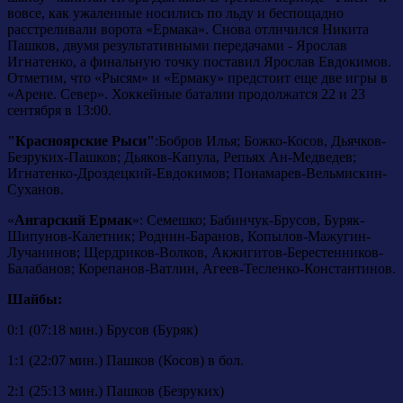
вовсе, как ужаленные носились по льду и беспощадно
расстреливали ворота «Ермака». Снова отличился Никита
Пашков, двумя результативными передачами - Ярослав
Игнатенко, а финальную точку поставил Ярослав Евдокимов.
Отметим, что «Рысям» и «Ермаку» предстоит еще две игры в
«Арене. Север». Хоккейные баталии продолжатся 22 и 23
сентября в 13:00.
"Красноярские Рыси"
:
Бобров Илья; Божко-Косов, Дьячков-
Безруких-Пашков; Дьяков-Капула, Репьях Ан-Медведев;
Игнатенко-Дроздецкий-Евдокимов; Понамарев-Вельмискин-
Суханов.
«
Ангарский Ермак
»: Семешко; Бабинчук-Брусов, Буряк-
Шипунов-Калетник; Роднин-Баранов, Копылов-Мажугин-
Лучанинов; Щердриков-Волков, Акжигитов-Берестенников-
Балабанов; Корепанов-Ватлин, Агеев-Тесленко-Константинов.
Шайбы:
0:1 (07:18 мин.) Брусов (Буряк)
1:1 (22:07 мин.) Пашков (Косов) в бол.
2:1 (25:13 мин.) Пашков (Безруких)