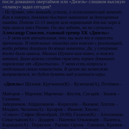
после домашних овертаймов или «Дизель» слишком высокую
«планку» задал сегодня?
- Не думаю, что команда устала, а психологический момент.
Как я говорил, повлияло быстрое наказание за допущенные
ошибки. Потом 12-13 минут шла нормальная для нас игра и
три шанса имел Раенко. Он мог забить, но не случилось.
Александр Соколов, главный тренер ХК «Дизель»:
— У меня нет впечатления, что мы кого-то в скорости
превзошли. В отдельных эпизодах нам повезло с реализацией,
когда ребята доиграли до конца моменты. Да, у соперника
тоже были шансы. Михаил Шукаев нам помог, а также
штанга. Было важно сегодня скрасить первое домашнее
поражение от «Кристалла». У меня есть вопросы к
отдельным своим хоккеистам. В целом мы немножко
выправляемся, но будем думать над усилением игры.
«Дизель»:
Шукаев; Кручинин(К) – Кузнецов(А), Потёмин -
Майоров – Марзоев; Марченко - Костев, Сигарёв - Зиазов –
Галимов;
Заборников, Абдрахманов - Кириллов – Якимов; Лоптев –
Младин, Чесалин(А) - Бусаров – Иванов; Хволес.
«Сокол»:
Сафин (Конобрий, 20:00); Галанов(К) – Аполлонов,
Севастьянов(А) – Дударев – Пасенко; Ольховцев – Паленга,
Каравдин(А) - Первухин - Раенко; Орлов - Глинкин, Крюков –