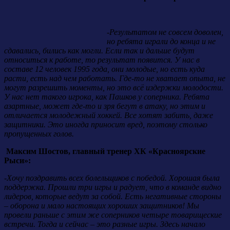
-Результатом не совсем доволен,
но ребята играли до конца и не
сдавались, бились как могли. Если так и дальше будут
относиться к работе, то результат появится. У нас в
составе 12 человек 1995 года, они молодые, но есть куда
расти, есть над чем работать. Где-то не хватает опыта, не
могут разрешить моменты, но это всё издержки молодости.
У нас нет такого игрока, как Пашков у соперника. Ребята
азартные, может где-то и зря бегут в атаку, но этим и
отличается молодежный хоккей. Все хотят забить, даже
защитники. Это иногда приносит вред, поэтому столько
пропущенных голов.
Максим Шостов, главный тренер ХК «Красноярские
Рыси»:
-Хочу поздравить всех болельщиков с победой. Хорошая была
поддержка. Прошли три игры и радует, что в команде видно
лидеров, которые ведут за собой. Есть негативные стороны
– оборона и мало настоящих хороших защитников! Мы
провели раньше с этим же соперников четыре товарищеские
встречи. Тогда и сейчас – это разные игры. Здесь начало