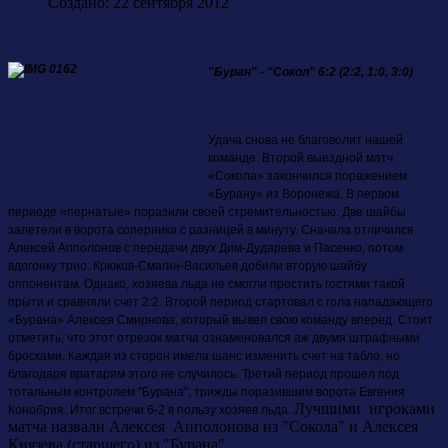
Создано: 22 сентября 2012
"Буран" - "Сокол" 6:2 (2:2, 1:0, 3:0)
Удача снова не благоволит нашей
команде. Второй выездной матч
«Сокола» закончился поражением
«Бурану» из Воронежа. В первом
периоде «пернатые» поразили своей стремительностью. Две шайбы
залетели в ворота соперника с разницей в минуту. Сначала отличился
Алексей Апполонов с передачи двух Дим-Дударева и Пасенко, потом
вдогонку трио: Крюков-Смагин-Васильев добили вторую шайбу
оппонентам. Однако, хозяева льда не смогли простить гостями такой
прыти и сравняли счет 2:2. Второй период стартовал с гола нападающего
«Бурана» Алексея Смирнова, который вывел свою команду вперед. Стоит
отметить, что этот отрезок матча ознаменовался аж двумя штрафными
бросками. Каждая из сторон имела шанс изменить счет на табло, но
благодаря вратарям этого не случилось. Третий период прошел под
тотальным контролем "Бурана", трижды поразившим ворота Евгения
Лучшими игроками
Конобрия. Итог встречи 6-2 в пользу хозяев льда.
матча назвали
Алексея Апполонова из "Сокола" и Алексея
Князева (старшего) из "Бурана".