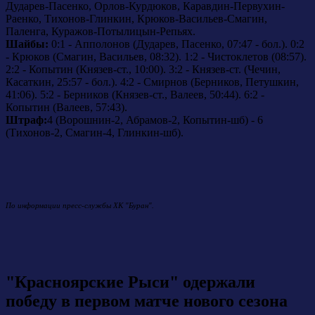
Дударев-Пасенко, Орлов-Курдюков, Каравдин-Первухин-
Раенко, Тихонов-Глинкин, Крюков-Васильев-Смагин,
Паленга, Куражов-Потылицын-Репьях.
Шайбы:
0:1 - Апполонов (Дударев, Пасенко, 07:47 - бол.). 0:2
- Крюков (Смагин, Васильев, 08:32). 1:2 - Чистоклетов (08:57).
2:2 - Копытин (Князев-ст., 10:00). 3:2 - Князев-ст. (Чечин,
Касаткин, 25:57 - бол.). 4:2 - Смирнов (Берников, Петушкин,
41:06). 5:2 - Берников (Князев-ст., Валеев, 50:44). 6:2 -
Копытин (Валеев, 57:43).
Штраф:
4 (Ворошнин-2, Абрамов-2, Копытин-шб) - 6
(Тихонов-2, Смагин-4, Глинкин-шб).
По информации пресс-службы ХК "Буран".
"Красноярские Рыси" одержали
победу в первом матче нового сезона