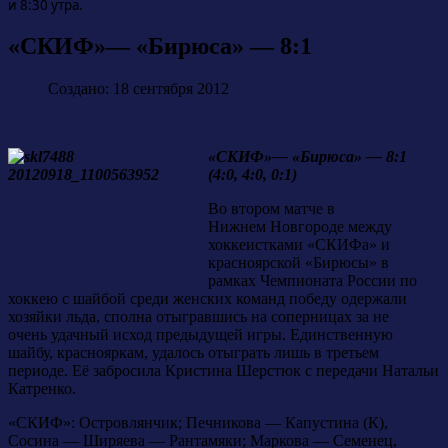
и 8:30 утра.
«СКИФ»— «Бирюса» — 8:1
Создано: 18 сентября 2012
«СКИФ»— «Бирюса» — 8:1
(4:0, 4:0, 0:1)
Во втором матче в
Нижнем Новгороде между
хоккеистками «СКИФа» и
красноярской «Бирюсы» в
рамках Чемпионата России по
хоккею с шайбой среди женских команд победу одержали
хозяйки льда, сполна отыгравшись на соперницах за не
очень удачный исход предыдущей игры. Единственную
шайбу, краснояркам, удалось отыграть лишь в третьем
периоде. Её забросила Кристина Шерстюк с передачи Натальи
Катренко.
«СКИФ»: Островлянчик; Печникова — Капустина (К),
Сосина — Ширяева — Рантамяки; Маркова — Семенец,