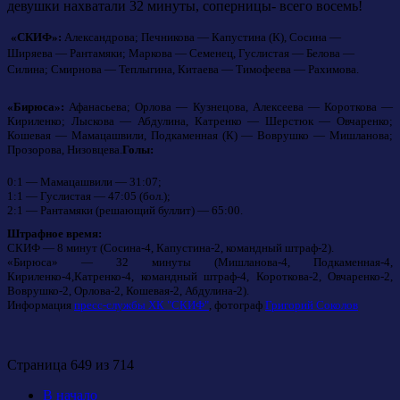
девушки нахватали 32 минуты, соперницы- всего восемь!
«СКИФ»:
Александрова
; Печникова
— Капустина (К)
, Сосина
—
Ширяева
— Рантамяки
;
Маркова — Семенец, Гуслистая
—
Белова
—
Силина;
Смирнова
— Теплыгина
, Китаева
— Тимофеева
— Рахимова
.
«Бирюса
»:
Афанасьева
; Орлова — Кузнецова, Алексеева — Короткова —
Кириленко; Лыскова — Абдулина, Катренко — Шерстюк — Овчаренко;
Кошевая — Мамацашвили, Подкаменная (К) — Воврушко — Мишланова;
Прозорова, Низовцева.
Голы:
0:1 — Мамацашвили
— 31:07;
1:1 — Гуслистая
—
47:05 (бол.);
2
:1 — Рантамяки (решающий буллит) — 65:00
.
Штрафное время:
СКИФ —
8
минут
(Сосина
-4, Капустина-2, командный штраф-2).
«
Бирюса
» —
32
минуты
(Мишланова-4, Подкаменная-4,
Кириленко-4,
Катренко
-4, командный штраф-4, Короткова-2, Овчаренко-2,
Воврушко-2, Орлова-2, Кошевая-2, Абдулина-2).
Информация
пресс-службы ХК "СКИФ"
, фотограф
Григорий Соколов
Страница 649 из 714
В начало