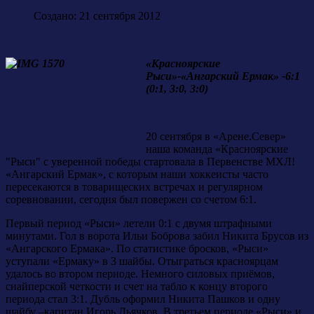
Создано: 21 сентября 2012
«Красноярские
Рыси»-«Ангарский Ермак» -6:1
(0:1, 3:0, 3:0)
20 сентября в «Арене.Север»
наша команда «Красноярские
"Рыси" с уверенной победы стартовала в Первенстве МХЛ!
«Ангарский Ермак», с которым наши хоккеисты часто
пересекаются в товарищеских встречах и регулярном
соревновании, сегодня был повержен со счетом 6:1.
Первый период «Рыси» летели 0:1 с двумя штрафными
минутами. Гол в ворота Ильи Боброва забил Никита Брусов из
«Ангарского Ермака». По статистике бросков, «Рыси»
уступали «Ермаку» в 3 шайбы. Отыграться красноярцам
удалось во втором периоде. Немного силовых приёмов,
снайперской четкости и счет на табло к концу второго
периода стал 3:1. Дубль оформил Никита Пашков и одну
шайбу –капитан Игорь Дьячков. В третьем периоде «Рыси» и