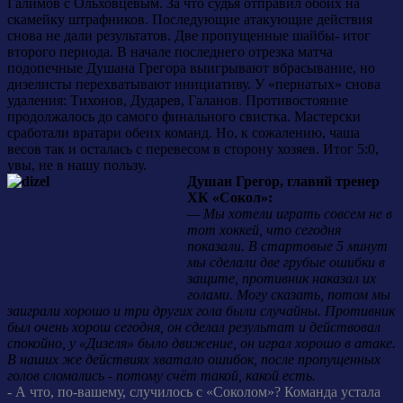
Галимов с Ольховцевым. За что судья отправил обоих на
скамейку штрафников. Последующие атакующие действия
снова не дали результатов. Две пропущенные шайбы- итог
второго периода. В начале последнего отрезка матча
подопечные Душана Грегора выигрывают вбрасывание, но
дизелисты перехватывают инициативу. У «пернатых» снова
удаления: Тихонов, Дударев, Галанов. Противостояние
продолжалось до самого финального свистка. Мастерски
сработали вратари обеих команд. Но, к сожалению, чаша
весов так и осталась с перевесом в сторону хозяев. Итог 5:0,
увы, не в нашу пользу.
Душан Грегор, главнй тренер
ХК «Сокол»:
— Мы хотели играть совсем не в
тот хоккей, что сегодня
показали. В стартовые 5 минут
мы сделали две грубые ошибки в
защите, противник наказал их
голами. Могу сказать, потом мы
заиграли хорошо и три других гола были случайны. Противник
был очень хорош сегодня, он сделал результат и действовал
спокойно, у «Дизеля» было движение, он играл хорошо в атаке.
В наших же действиях хватало ошибок, после пропущенных
голов сломались - потому счёт такой, какой есть.
- А что, по-вашему, случилось с «Соколом»? Команда устала