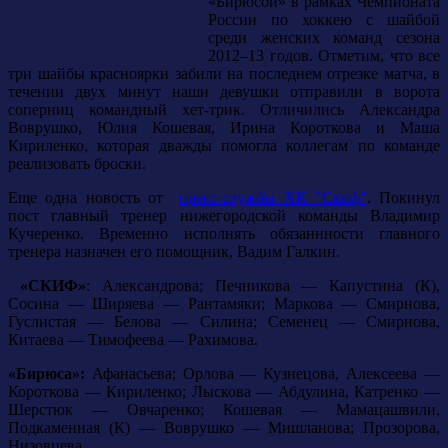
«Бирюсой» в рамках Чемпионата
России по хоккею с шайбой
среди женских команд сезона
2012–13 годов. Отметим, что все
три шайбы красноярки забили на последнем отрезке матча, в
течении двух минут наши девушки отправили в ворота
соперниц командный хет-трик. Отличились Александра
Воврушко, Юлия Кошевая, Ирина Короткова и Маша
Кириленко, которая дважды помогла коллегам по команде
реализовать броски.
Еще одна новость от
пресс-службы ХК "Скиф"
. Покинул
пост главный тренер нижегородской команды Владимир
Кучеренко. Временно исполнять обязаннности главного
тренера назначен его помощник, Вадим Галкин.
«СКИФ»
: Александрова; Печникова — Капустина (К),
Сосина — Ширяева — Рантамяки; Маркова — Смирнова,
Гуслистая — Белова — Силина; Семенец — Смирнова,
Китаева — Тимофеева — Рахимова.
«Бирюса»:
Афанасьева; Орлова — Кузнецова, Алексеева —
Короткова — Кириленко; Лыскова — Абдулина, Катренко —
Шерстюк — Овчаренко; Кошевая — Мамацашвили,
Подкаменная (К) — Воврушко — Мишланова; Прозорова,
Низовцева.