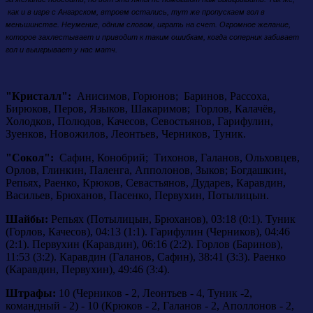
как и в игре с Ангарском, втроем остались, тут же пропускаем гол в
меньшинстве. Неумение, одним словом, играть на счет. Огромное желание,
которое захлестывает и приводит к таким ошибкам, когда соперник забивает
гол и выигрывает у нас матч.
"Кристалл":
Анисимов, Горюнов; Баринов, Рассоха,
Бирюков, Перов, Языков, Шакаримов; Горлов, Калачёв,
Холодков, Полюдов, Качесов, Севостьянов, Гарифулин,
Зуенков, Новожилов, Леонтьев, Черников, Туник.
"Сокол":
Сафин, Конобрий; Тихонов, Галанов, Ольховцев,
Орлов, Глинкин, Паленга, Апполонов, Зыков; Богдашкин,
Репьях, Раенко, Крюков, Севастьянов, Дударев, Каравдин,
Васильев, Брюханов, Пасенко, Первухин, Потылицын.
Шайбы:
Репьях (Потылицын, Брюханов), 03:18 (0:1). Туник
(Горлов, Качесов), 04:13 (1:1). Гарифулин (Черников), 04:46
(2:1). Первухин (Каравдин), 06:16 (2:2). Горлов (Баринов),
11:53 (3:2). Каравдин (Галанов, Сафин), 38:41 (3:3). Раенко
(Каравдин, Первухин), 49:46 (3:4).
Штрафы:
10 (Черников - 2, Леонтьев - 4, Туник -2,
командный - 2) - 10 (Крюков - 2, Галанов - 2, Аполлонов - 2,