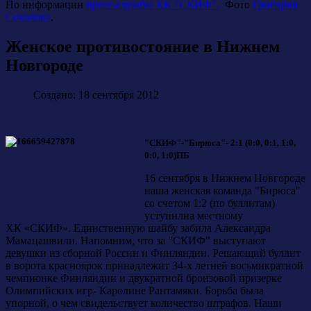
По информации
пресс-службы ХК "СКИФ".
Фото
Григория
Соколова
.
Женское противостояние в Нижнем
Новгороде
Создано: 18 сентября 2012
"СКИФ"-"Бирюса"- 2:1 (0:0, 0:1, 1:0,
0:0,
1:0)ПБ
16 сентября в Нижнем Новгороде
наша женская команда "Бирюса"
со счетом 1:2 (по буллитам)
уступилиа местному
ХК «СКИФ». Единственную шайбу забила Александра
Мамацашвили. Напомним, что за "СКИФ" выступают
девушки из сборной России и Финляндии. Решающий буллит
в ворота красноярок принадлежит 34-х летней восьмикратной
чемпионке Финляндии и двукратной бронзовой призерке
Олимпийских игр- Каролине Рантамяки. Борьба была
упорной, о чем свидельствует количество штрафов. Наши