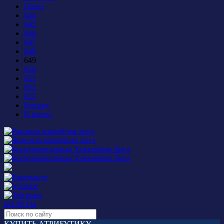
Назад
644
645
646
647
648
649
650
651
652
653
Вперед
В конец
БИЛЕТЫ
КУПИТЬ АТРИБУТИКУ