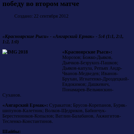
победу во втором матче
Создано: 22 сентября 2012
«Красноярские Рыси» - «Ангарский Ермак» - 5:4 (1:1, 2:1,
1:2, 1:0)
«Красноярские Рыси»:
Морозов; Божко-Дьяков,
Дьячков-Безруких-Пашков;
Дьяков-капула, Репьях Андр-
Чванов-Медведев; Иванов-
Брухан, Игнатенко-Дроздецкий-
Евдокимов; Дашкевич,
Понамарев-Вельмискин-
Суханов.
«Ангарский Ермак»:
Суракатов; Брусов-Корепанов, Буряк-
шипунов-Калетник; Волков-Щедриков, Бабинчук-
Берестенников-Копылов; Ватлин-Балабанов, Акжигитов-
Тесленко-Константинов.
Шайбы: