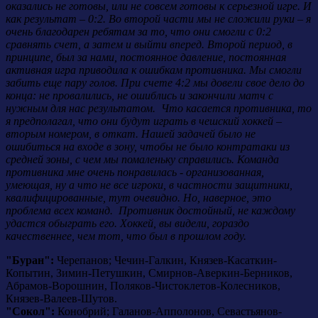
оказались не готовы, или не совсем готовы к серьезной игре. И
как результат – 0:2. Во второй части мы не сложили руки – я
очень благодарен ребятам за то, что они смогли с 0:2
сравнять счет, а затем и выйти вперед. Второй период, в
принципе, был за нами, постоянное давление, постоянная
активная игра приводила к ошибкам противника. Мы смогли
забить еще пару голов. При счете 4:2 мы довели свое дело до
конца: не провалились, не ошиблись и закончили матч с
нужным для нас результатом. Что касается противника, то
я предполагал, что они будут играть в чешский хоккей –
вторым номером, в откат. Нашей задачей было не
ошибиться на входе в зону, чтобы не было контратаки из
средней зоны, с чем мы помаленьку справились. Команда
противника мне очень понравилась - организованная,
умеющая, ну а что не все игроки, в частности защитники,
квалифицированные, тут очевидно. Но, наверное, это
проблема всех команд. Противник достойный, не каждому
удастся обыграть его. Хоккей, вы видели, гораздо
качественнее, чем тот, что был в прошлом году.
"Буран":
Черепанов; Чечин-Галкин, Князев-Касаткин-
Копытин, Зимин-Петушкин, Смирнов-Аверкин-Берников,
Абрамов-Ворошнин, Поляков-Чистоклетов-Колесников,
Князев-Валеев-Шутов.
"Сокол":
Конобрий; Галанов-Апполонов, Севастьянов-