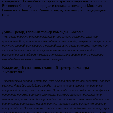
соперника. По шайбе во втором и третьем периоде забросили:
Вячеслав Каравдин с передачи капитана команды Максима
Галанова и Анатолий Раенко с передачи автора предыдущего
гола.
Душан Грегор, главный тренер команды "Сокол":
- Мы очень рады ,что сегодня выиграли!Что смогли обыграть упорного
противника. В первом периоде мы забили первую шайбу, но тут же пропустили и
получили второй гол. Первый и третий гол были очень важными, поэтому хочу
сказать большое спасибо всему коллективу от вратаря до последнего
игрока,что в дальнейшем течении матча показали дисциплину и в третьем
периоде были единым коллективом и выиграли.
Владимир Куплинов, главный тренер команды
"Кристалл":
- Поздравляю с победой соперника! Мне больше просто нечего добавить, все уже
сказано. Наши две грубейшие ошибки на смене, опять игрока потеряли, как
второй забили нам, так и первый гол. Э
ти ошибки у нас каждый раз чередуются .
непонятно почему.. Все было разложено, с каждым проведен разговор, что
команда соперника очень быстрая, и быстро переходит от атаки к обороне. Но
видно еще не все ошибки мы выплеснули, наверное, когда выплеснем, тогда и
пойдут победы. Однако я тоже хочу сказать спасибо ребятам за концовку игры,
за желание победить, но вот эти ляпы не помогают нам выигрывать. Так же,