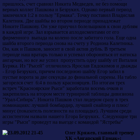
пришлось, счет сравнял Никита Медведев, не без помощи
верных коллег Пашкова и Безруких. Однако первый период
закончился 1:2 в пользу "Ермака". Точку поставил Владислав
Калетник. Две шайбы во втором периоде принадлежат
Никите Пашкову. Он уже приучил болельщиков к свои дублям
в каждой игре. Зал взрывается аплодисментами от его
фирменного выпада на колено после забитого гола. Еще одна
шайба второго периода снова на счету у Родиона Калетника.
Он, как и Пашков, заносит в свой актив дубль. В третьем
периоде наш вратарь только и успевал обороняться от натиска
ангарчан, но все же успел пропустить одну шайбу от Виталия
Буряка. Из "Рысей" отличились Ярослав Евдокимов и дважды
- Егор Безруких, причем последнюю шайбу Егор забил в
пустые ворота за две секунды до финальной сирены. На табло
загорелся счет 6:4 в пользу красноярцев. По итогам трех
встреч "Красноярские Рыси" заработали восемь очков и
закрепились на втором месте турнирной таблицы дивизиона
"Урал-Сибирь". Никита Пашков стал лидером сразу в трех
номинациях: лучший бомбардир, лучший снайпер и плюс/
минус (показатель полезности на площадке). Лучшим среди
ассистентом назвали нашего Егора Безруких. Следующие три
игры "Рыси" проведут на выезде с командой "Ястребы"
Олег Кряжев, главный тренер
ХК «Анга
рский Ермак»: