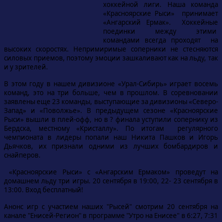
хоккейной лиги. Наша команда
«Красноярские Рыси» принимает
«Ангарский Ермак». Хоккейные
поединки между этими
командами всегда проходят на
высоких скоростях.
Непримиримые соперники не стесняются
силовых приемов, поэтому эмоции зашкаливают как на льду, так
и у зрителей.
В этом году в нашем дивизионе «Урал-Сибирь» играет восемь
команд, это на три больше, чем в прошлом. В соревновании
заявлены еще 23 команды, выступающие за дивизионы «Северо-
Запад» и «Поволжье». В предыдущем сезоне «Красноярские
Рыси» вышли в плей-офф, но в ? финала уступили сопернику из
Бердска, местному «Кристаллу». По итогам регулярного
чемпионата в лидеры попали наш Никита Пашков и Игорь
Дьячков, их признали одними из лучших бомбардиров и
снайперов.
«Красноярские Рыси» с «Ангарским Ермаком» проведут на
домашнем льду три игры. 20 сентября в 19:00, 22- 23 сентября в
13:00. Вход бесплатный!
Анонс игр с участием наших "Рысей" смотрим 20 сентября на
канале "Енисей-Регион" в программе "Утро на Енисее" в 6:27, 7:31