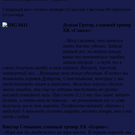
Следующий матч «Сокол» проведет в Саратове с местным ХК «Кристалл»
23 сентября.
Душан Грегор, главный тренер
ХК «Сокол»:
-
Могу сказать, что начался
матч для нас удачно. Забили
первый гол, но потом пошли
какие-то непонятные ошибки,
забили второй – и тут же в
смену получили шайбу в свои ворота. Второй, третий,
четвертый гол… Излишние ненужные удаления. Я хотел бы
похвалить игроков Дударева, Севастьянова, которые у нас
представляют опыт и качество. Молодые игроки сделали
много ошибок, они еще не готовы выступать на уровне
высшей хоккейной лиги. При счете 3:2 у нас был шанс забить
буллит, и опять нам не повезло – не реализовали его и сами
получили гол в свои ворота. Поздравляю команду «Буран» с
победой! А нам надо усилить защиту, честно говоря, она у нас
очень слабая.
Виктор Семыкин, главный тренер ХК «Буран»:
- Игра как бы разделилась на три части. В первом периоде мы