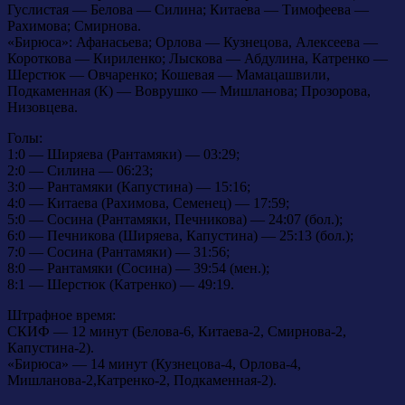
Гуслистая — Белова — Силина; Китаева — Тимофеева —
Рахимова; Смирнова.
«Бирюса»
:
Афанасьева; Орлова — Кузнецова, Алексеева —
Короткова — Кириленко; Лыскова — Абдулина, Катренко —
Шерстюк — Овчаренко; Кошевая — Мамацашвили,
Подкаменная (К) — Воврушко — Мишланова; Прозорова,
Низовцева.
Голы:
1:0 — Ширяева (Рантамяки) — 03:29;
2:0 — Силина — 06:23;
3:0 — Рантамяки (Капустина) — 15:16;
4:0 — Китаева (Рахимова, Семенец) — 17:59;
5:0 — Сосина (Рантамяки, Печникова) — 24:07 (бол.);
6:0 — Печникова (Ширяева, Капустина) — 25:13 (бол.);
7:0 — Сосина (Рантамяки) — 31:56;
8:0 — Рантамяки (Сосина) — 39:54 (мен.);
8:1 — Шерстюк (Катренко) — 49:19.
Штрафное время:
СКИФ — 12 минут (Белова-6, Китаева-2, Смирнова-2,
Капустина-2).
«Бирюса» — 14 минут (Кузнецова-4, Орлова-4,
Мишланова-2,Катренко-2, Подкаменная-2).