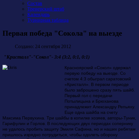
Состав
Тренерский штаб
Календарь
Турнирная таблица
Первая победа "Сокола" на выезде
Создано: 24 сентября 2012
"Кристалл"-"Сокол"- 3:4 (3:2, 0:1, 0:1)
Красноярский «Сокол» одержал
первую победу на выезде. Со
счетом 4:3 обыграл саратовский
«Кристалл». В первом периоде
было заброшено сразу пять шайб.
Первый гол с передачи
Потылицына и Брюханова
принадлежит Александру Репьяху.
Еще одна шайба на счету
Максима Первухина. Три шайбы в копилке хозяев, авторы-Туник,
Гарифулин и Горлов. В последующих двух периодах сопернику
не удалось пробить защиту Эмиля Сафина, но и наших ребятам
пришлось изрядно потрудиться, чтобы одолеть оборону