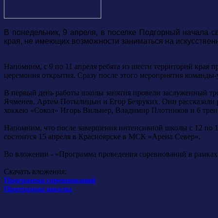
В понедельник, 9 апреля, в поселке Подгорный начала с
края, не имеющих возможности заниматься на искусственн
Напомним, с 9 по 11 апреля ребята из шести территорий края
церемония открытия. Сразу после этого мероприятия команды-
В первый день работы школы занятия провели заслуженный тр
Ячменев, Артем Потылицын и Егор Безруких. Они рассказали 
хоккею «Сокол» Игорь Вильнер, Владимир Плотников и 6 трене
Напомним, что после завершения интенсивной школы с 12 по 1
состоится 15 апреля в Красноярске в МСК «Арена Север».
Во вложении - «Программа проведения соревнований в рамках
Скачать вложения:
Программа соревнований
Программа школы