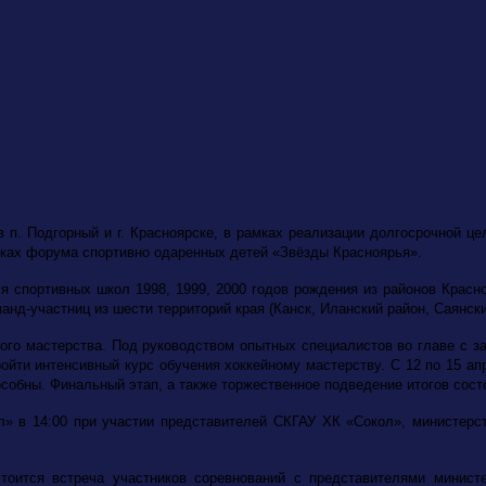
 в п. Подгорный и г. Красноярске, в рамках реализации долгосрочной 
мках форума спортивно одаренных детей «Звёзды Красноярья».
 спортивных школ 1998, 1999, 2000 годов рождения из районов Красн
анд-участниц из шести территорий края (Канск, Иланский район, Саянски
вного мастерства. Под руководством опытных специалистов во главе с
йти интенсивный курс обучения хоккейному мастерству. С 12 по 15 ап
особны. Финальный этап, а также торжественное подведение итогов сост
л» в 14:00 при участии представителей СКГАУ ХК «Сокол», министерст
стоится встреча участников соревнований с представителями минист