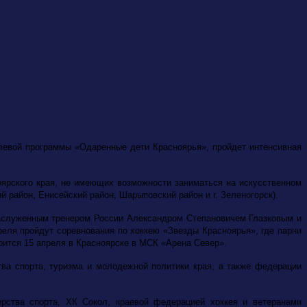
целевой программы «Одаренные дети Красноярья», пройдет интенсивная
оярского края, не имеющих возможности заниматься на искусственном
й район, Енисейский район, Шарыповский район и г. Зеленогорск).
 заслуженным тренером России Александром Степановичем Глазковым и
реля пройдут соревнования по хоккею «Звезды Красноярья», где парни
оится 15 апреля в Красноярске в МСК «Арена Север».
ва спорта, туризма и молодежной политики края, а также федерации
ерства спорта, ХК Сокол, краевой федерацией хоккея и ветеранами