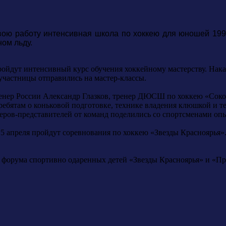
вою работу интенсивная школа по хоккею для юношей 199
ом льду.
 пройдут интенсивный курс обучения хоккейному мастерству. На
участницы отправились на мастер-классы.
енер России Александр Глазков, тренер ДЮСШ по хоккею «Сокол
ребятам о коньковой подготовке, технике владения клюшкой и 
ров-представителей от команд поделились со спортсменами опы
5 апреля пройдут соревнования по хоккею «Звезды Красноярья»
 форума спортивно одаренных детей «Звезды Красноярья» и «Пр