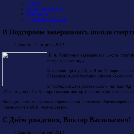
Состав
Тренерский штаб
Календарь
Турнирная таблица
В Подгорном завершилась школа спорти
Создано: 12 апреля 2012
В п. Подгорный завершилась школа спортив
искусственном льду.
В течение трех дней, с 9 по 11 апреля, юн
Глазковым и действующих игроков хоккейного 
В последний день работы школы на льду ЛД «
«Факел» для ребят был организован мастер-класс на тему «скоростно-
Впереди спортсменов ждут соревнования по хоккею «Звезды красноярь
Красноярске в МСК «Арена Север».
С Днём рождения, Виктор Васильевич!
Создано: 11 апреля 2012