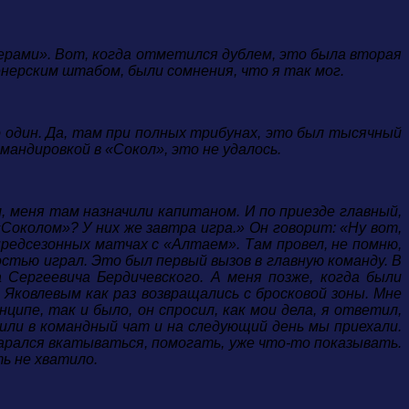
перами». Вот, когда отметился дублем, это была вторая
енерским штабом, были сомнения, что я так мог.
ко один. Да, там при полных трибунах, это был тысячный
омандировкой в «Сокол», это не удалось.
л, меня там назначили капитаном. И по приезде главный,
«Соколом»? У них же завтра игра.»
Он говорит: «Ну вот,
 предсезонных матчах с «Алтаем». Там провел, не помню,
остью играл. Это был первый вызов в главную команду. В
 Сергеевича Бердичевского. А меня позже, когда были
Яковлевым как раз возвращались с бросковой зоны. Мне
ципе, так и было, он спросил, как мои дела, я ответил,
или в командный чат и на следующий день мы приехали.
тарался вкатываться, помогать, уже что-то показывать.
ть не хватило.