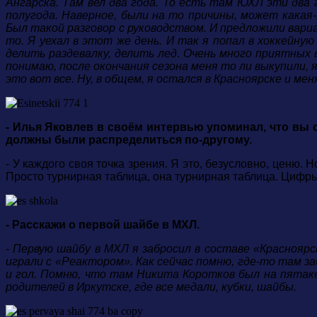
Ангарска.
Там вел два года. То есть там ЮХЛ эти два 
полугода. Наверное, были на то причины, может какая
Был такой разговор с руководством.
И предложили вариа
то.
Я уехал в этот же день. И так я попал в хоккейну
делить раздевалку, делить лед
.
Очень много приятных во
понимаю, после окончания сезона меня то ли выкупили, я
это вот все. Ну, в общем, я остался в Красноярске и ме
- Илья Яковлев в своём интервью упоминал, что вы с
должны были распределиться по-другому.
- У каждого своя точка зрения. Я это, безусловно, ценю. Н
Просто турнирная таблица, она турнирная таблица. Цифры
- Расскажи о первой шайбе в МХЛ.
- Первую шайбу в МХЛ я забросил в составе «Красноярс
играли с «Реактором». Как сейчас помню, где-то там за
и гол. Помню, что там Никита Коротков был на пятаке,
родителей в Иркутске, где все медали, кубки, шайбы.