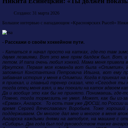
Никита Есинецкий: «Ты должен показыв
Создано: 31 марта 2026
Большое интервью с нападающим «Красноярских Рысей» Никит
- Расскажи о своём хоккейном пути.
- Кататься я начал просто на катках, где-то там зим
двумя лезвиями. Вот это мне прям балдеж был. Вот, и
летом. И папа очень любил хоккей. Мама меня привела в
Иркутске. Первая моя команда вот была «Олимпия», 
запомнил Константина Петровича Ильина, вот ему пр
забавная история у меня в Олимпии. Когда я приехал на 
я приехал, и главный тренер сказал, что «Сегодня ты 
тогда отец меня взял, и мы поехали на каток вдвоем ка
Да и вообще это как бы не принято. Понимаешь, где-то
Помню, тогда тормозить не умел. Может, как бы из-за 
«Ермак», Ангарск. То есть там уже ДЮСШ, по России игр
время Сергей Вячеславович Воробьев. Тоже хороший 
поддерживаем. Он многое дал мне и многое в меня вложи
Ангарска каждыми днями на автобусе, на машине с отц
«Сибирь». Два года был под руководством также ангарск