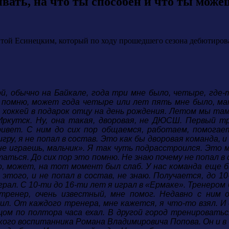
ать, на что ты способен и что ты може
ой Есинецким, который по ходу прошедшего сезона дебютирова
ой, обычно на Байкале, года три мне было, четыре, где
 помню, может года четыре или лет пять мне было, ма
 хоккей в подарок отцу на день рождения. Летом мы там
Иркутск. Ну, она такая, дворовая, не ДЮСШ. Первый т
ивет. С ним до сих пор общаемся, работаем, помогае
игру, я не попал в состав. Это как бы дворовая команда, 
не играешь, мальчик». Я так чуть подрасстроился. Это 
таться. До сих пор это помню. Не знаю почему не попал в
, может, на тот момент был слаб. У нас команда еще б
этого, и не попал в состав, не знаю. Получается, до 1
ал. С 10-ти до 16-ти лет я играл в «Ермаке». Тренером 
тренер, очень известный, мне помог. Недавно с ним
л. От каждого тренера, мне кажется, я что-то взял. И 
ом по полтора часа ехал. В другой город тренироваться
ого воспитанника Романа Владимировича Попова. Он и в «