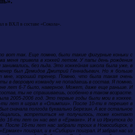
шь».
л в ВХЛ в составе «Сокола».
-то вот так. Еще помню, были такие фигурные коньки с
ма меня привела в хоккей летом. У папы день рождения
 занимались, без льда. Это хоккейная школа была уже, в
ренер был Демидов Дмитрий Геннадьевич. Но я больше
т мне, хороший тренер. Помню, что была такая очень
и ты в дворовую команду не попадаешь в состав. Я помню,
мне лет 6-7 было, наверное. Может, даже еще раньше. И
 состав, ты не спрашиваешь, особенно в таком возрасте.
ыла 2005-2006 год. Это первые годы были мои в хоккее.
0-ти лет я играл в «Олимпии». После 10-ти я перешел в
был сначала полгода буквально Березин. А все остальное
 общались, встретиться не получилось, тоже контакт
до 16-ти лет он нас вел в «Ермаке». И я из Иркутска до
. После 16-ти лет нас забрали троих в Новосибирск, в
Ермаке» поиграл, и в «Сибири» поиграл. И забрал нас из