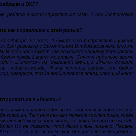
 забрали в ВХЛ?
аю, ребята в силах справляться сами. У нас достаточно
кто как справлялся с этой ролью?
 октября, не знаю, я думал, что я справляюсь, у меня
лся, был разговор с Валентином Владимировичем, кто же
ем. И если надо будет, то он может нашивку передавать
о будем каждый матч меняться. Спустя недолгое время
ыли с «Соколом» на домашней серии, а «Рыси» поехали
ень, лидер команды. И мы, кстати, гадали, кто будет
Егор, наверное, тогда воодушевился этим, хороший матч
аптироваться в «Рысях»?
розовым ставили в одно звено, и он там часто помогал,
ебе говорит. Ты с ним только можешь согласиться, когда
т молодые? Баулы потаскать, клюшки. Я вот все выезды
 болел. Но не сказать, чтоб было очень тяжело. Пацаны
ХЛ пока нет, у тебя там чуть меньше игрового времени.