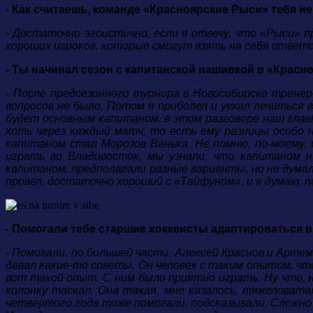
- Как считаешь, команде «Красноярские Рыси» тебя не
- Достаточно эгоистично, если я отвечу, что «Рыси» п
хороших игроков, которые смогут взять на себя ответс
- Ты начинал сезон с капитанской нашивкой в «Красно
- После предсезонного турнира в Новосибирске тренер
вопросов не было. Потом я приболел и уехал лечиться 
будет основным капитаном, в этом разговоре наш главн
хоть через каждый матч, то есть ему разницы особо 
капитаном стал Морозов Ванька. Не помню, по-моему,
играть во Владивосток, мы узнали, что капитаном н
капитаном, предполагали разные варианты, но не думал
провел, достаточно хороший с «Тайфуном», и я думаю, п
- Помогали тебе старшие хоккеисты адаптироваться 
- Помогали, по большей части, Алексей Краснов и Арте
давал какие-то советы. Он человек с таким опытом, что
вот такой опыт. С ним было приятно играть. Ну что, 
колонку таскал. Она такая, мне казалось, тяжеловатая
четвертого года тоже помогали, подсказывали. Сложно 