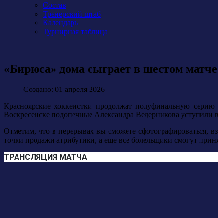
Состав
Тренерский штаб
Календарь
Турнирная таблица
«Бирюса» дома сыграет в шестом матче
Создано: 01 апреля 2026
Красноярские хоккеистки продолжат полуфинальную серию
Воскресенске подопечные Александра Ведерникова уступили во в
Отметим, что в перерывах вы сможете сфотографироваться, вз
точки продажи атрибутики, а еще все болельщики смогут приня
ТРАНСЛЯЦИЯ МАТЧА