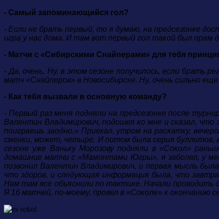
- Самый запоминающийся гол?
- Если не брать первый, то я думаю, на предсезонке д
игра у нас дома. И там вот первый гол такой был прям
- Матчи с «Сибирскими Снайперами» для тебя принц
- Да, очень. Ну, в этом сезоне получилось, если брать
матч «Снайперов» в Новосибирске. Ну, очень сильно еще 
- Как тебя вызвали в основную команду?
- Первый раз меня подняли на предсезонке после турнир
Валентин Владимирович, подошел ко мне и сказал, что з
поиграешь заодно.» Приехал, утром на раскатку, вечеро
сменки, может, четыре. И потом была серия буллитов, в
сезоне уже Ваньку Морозову подняли в «Сокол» раньш
домашние матчи с «Мамонтами Югры», я заболел, у мен
позвонил Валентин Владимирович, и первая мысль была п
что здоров, и следующая информация была, что завтра
Нам там все объяснили по тактике. Начали проводить д
Я 16 матчей, по-моему, провел в «Соколе» к окончанию с