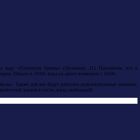
 льду «Платинум Арены» (Лесников, 21). Напомним, что в
рии. Начало в 19:00, вход на арену возможен с 18:00.
ола». Также для вас будут работать развлекательные локации,
юбителей хоккея в гости, вход свободный!