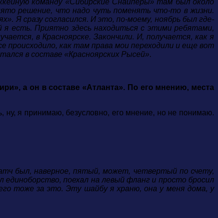
хоккейную команду «Сибирские Снайперы» там был около
нято решение, что надо чуть поменять что-то в жизни.
. Я сразу согласился. И это, по-моему, ноябрь был где-
ой я есть. Приятно здесь находиться с этими ребятами,
чается, в Красноярске. Закончили. И, получается, как я
все происходило, как там права мои переходили и еще вот
 остался в составе «Красноярских Рысей»
.
ри», а он в составе «Атланта». По его мнению, места
ть, ну, я принимаю, безусловно, его мнение, но не понимаю.
матч был, наверное, пятый, может, четвертый по счету,
ал единоборство, поехал на левый фланг и просто бросил
го тоже за это. Эту шайбу я храню, она у меня дома, у