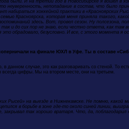
года были. И на третий год в Новосибирске я вошел в 
-то неуверенность, непопадание в состав, что было при
нт набираться хоккейной практики в «Красноярских Рысях»
ю семью Красноярска, которая меня приняла такого, как
споминаний здесь. Вот, провел сезон. Ну полсезона, полу
 так и до сих пор не знаю, если честно ответа, как там 
ня это обрадовало, безусловно. И все, с этого момента я
оперничали на финале ЮХЛ в Уфе. Ты в составе «Сиби
о, в данном случае, это как разговаривать со стеной. То ес
 всегда цифры. Мы на втором месте, они на третьем.
ких Рысей» на выезде в Нижнекамске. Не помню, какой 
цепился в борьбе в зоне где-то около синей линии, выигр
 закрывал так хорошо вратаря. Что, да, поблагодарил е