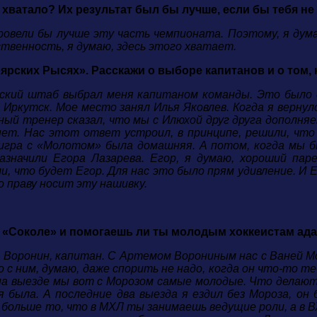
 хватало? Их результат был бы лучше, если бы тебя не
ровели бы лучше эту часть чемпионата. Поэтому, я дум
твенность, я думаю, здесь этого хватает.
ярских Рысях». Расскажи о выборе капитанов и о том, 
ский штаб выбрал меня капитаном команды. Это было до
в Иркутск. Мое место занял Илья Яковлев. Когда я верну
ый тренер сказал, что мы с Илюхой друг друга дополня
нет. Нас этот ответ устроил, в принципе, решили, чт
 игра с «Молотом» была домашняя. А потом, когда мы б
азначили Егора Лазарева.
Егор, я думаю, хороший пар
и, что будет Егор. Для нас это было прям удивление. И 
о праву носит эту нашивку.
в «Соколе» и помогаешь ли ты молодым хоккеистам ад
м Воронин, капитан. С Артемом Ворониным нас с Ваней Мо
 с ним, думаю, даже спорить не надо, когда он что-то т
на выезде мы вот с Морозом самые молодые. Что делаю
 была. А последние два выезда я ездил без Мороза, он
больше то, что в МХЛ ты занимаешь ведущие роли, а в В