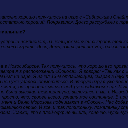
остаточно хорошо получилось на игре с «Сибирскими Снай
 достаточно хороший. Понравился. Долго рассуждали с тр
ипиальные?
 регулярный чемпионат, из четырех матчей сыграть толь
хотел сыграть здесь, дома, взять реванш. Но, в связи с к
а в Новосибирске. Так получилось, что хорошо его прове
автра я в расположении «Сокола». Я говорю: «Так как с 
м был на игре. Я начал 13-м отпадающим, сыграл в двух
 ней уже удалось отметиться. И вторую игру я уже полн
е меня, он проводил матчи под руководством еще Льва
я была высокая температура, вылечился и мы с Илюхой 
росто, что, скорее всего, узнать мое состояние. В прин
 меня и Ваню Морозова поднимают в «Сокол». Нас добав
омашнюю серию. И все, и так потихоньку, помаленьку с
езона. Жалко, что в плей-офф не вышли, конечно. Чуть-чу