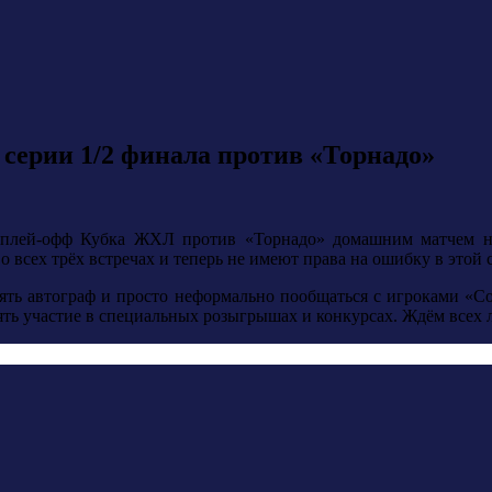
 серии 1/2 финала против «Торнадо»
 плей-офф Кубка ЖХЛ против «Торнадо» домашним матчем на
сех трёх встречах и теперь не имеют права на ошибку в этой се
ять автограф и просто неформально пообщаться с игроками «Сок
ть участие в специальных розыгрышах и конкурсах. Ждём всех л