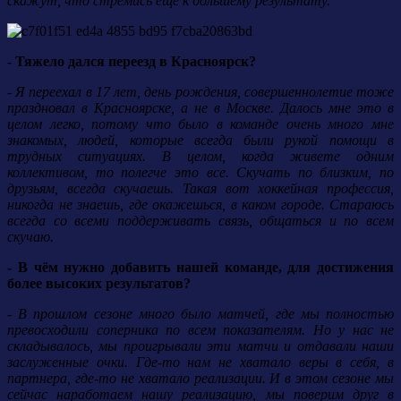
скажут, что стремись еще к большему результату.
- Тяжело дался переезд в Красноярск?
- Я переехал в 17 лет, день рождения, совершеннолетие тоже
праздновал в Красноярске, а не в Москве. Далось мне это в
целом легко, потому что было в команде очень много мне
знакомых, людей, которые всегда были рукой помощи в
трудных ситуациях. В целом, когда живете одним
коллективом, то полегче это все. Скучать по близким, по
друзьям, всегда скучаешь. Такая вот хоккейная профессия,
никогда не знаешь, где окажешься, в каком городе. Стараюсь
всегда со всеми поддерживать связь, общаться и по всем
скучаю.
- В чём нужно добавить нашей команде, для достижения
более высоких результатов?
- В прошлом сезоне много было матчей, где мы полностью
превосходили соперника по всем показателям. Но у нас не
складывалось, мы проигрывали эти матчи и отдавали наши
заслуженные очки. Где-то нам не хватало веры в себя, в
партнера, где-то не хватало реализации. И в этом сезоне мы
сейчас наработаем нашу реализацию, мы поверим друг в