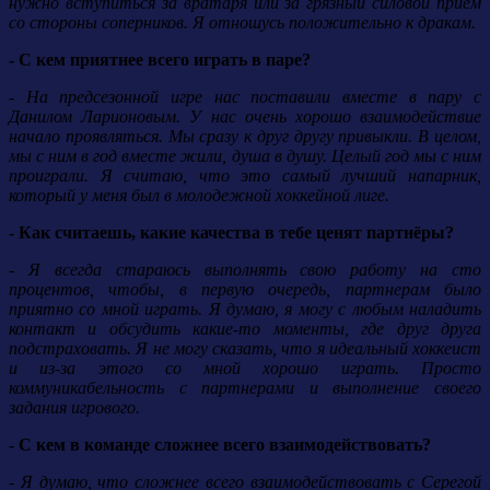
нужно вступиться за вратаря или за грязный силовой прием
со стороны соперников. Я отношусь положительно к дракам.
- С кем приятнее всего играть в паре?
- На предсезонной игре нас поставили вместе в пару с
Данилом Ларионовым. У нас очень хорошо взаимодействие
начало проявляться. Мы сразу к друг другу привыкли. В целом,
мы с ним в год вместе жили, душа в душу. Целый год мы с ним
проиграли. Я считаю, что это самый лучший напарник,
который у меня был в молодежной хоккейной лиге.
- Как считаешь, какие качества в тебе ценят партнёры?
- Я всегда стараюсь выполнять свою работу на сто
процентов, чтобы, в первую очередь, партнерам было
приятно со мной играть. Я думаю, я могу с любым наладить
контакт и обсудить какие-то моменты, где друг друга
подстраховать. Я не могу сказать, что я идеальный хоккеист
и из-за этого со мной хорошо играть. Просто
коммуникабельность с партнерами и выполнение своего
задания игрового.
- С кем в команде сложнее всего взаимодействовать?
- Я думаю, что сложнее всего взаимодействовать с Серегой