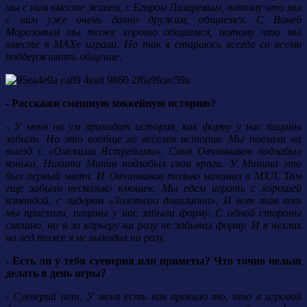
мы с ним вместе живем, с Егором Лазаревым, потому что мы
с ним уже очень давно дружим, общаемся. С Ваней
Морозовым мы тоже хорошо общаемся, потому что мы
вместе в МАХе играли. Но так я стараюсь всегда со всеми
поддерживать общение
.
- Расскажи смешную хоккейную историю?
- У меня на ум приходит история, как форму у нас пацаны
забыли. Но это вообще не веселая история. Мы поехали на
выезд с «Омскими Ястребами». Саня Овчинников подзабыл
коньки, Никита Минин подзабыл свои краги. У Минина это
был первый матч. И Овчинников только начинал в МХЛ. Там
еще забыли несколько клюшек. Мы едем играть с хорошей
командой, с лидером «Золотого дивизиона». И вот так вот
мы приехали, пацаны у нас забыли форму. С одной стороны
смешно, но я за карьеру ни разу не забывал форму. И в чехлах
на лед тоже я не выходил ни разу.
- Есть ли у тебя суеверия или приметы? Что точно нельзя
делать в день игры?
- Суеверий нет. У меня есть как правило то, что в игровой