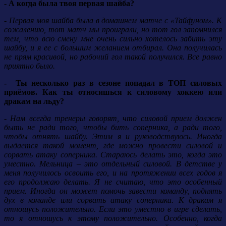
- А когда была твоя первая шайба?
- Первая моя шайба была в домашнем матче с «Тайфуном». К
сожалению, тот матч мы проиграли, но тот гол запомнился
тем, что всю смену мне очень сильно хотелось забить эту
шайбу, и я ее с большим желанием отбирал. Она получилась
не прям красивой, но рабочий гол такой получился. Все равно
приятно было.
- Ты несколько раз в сезоне попадал в ТОП силовых
приёмов. Как ты относишься к силовому хоккею или
дракам на льду?
- Нам всегда тренеры говорят, что силовой прием должен
быть не ради того, чтобы бить соперника, а ради того,
чтобы отнять шайбу. Этим я и руководствуюсь. Иногда
выдается такой момент, где можно провести силовой и
сорвать атаку соперника. Стараюсь делать это, когда это
уместно. Мельница – это отдельный силовой. В детстве у
меня получилось освоить его, и на протяжении всех годов я
его продолжаю делать. Я не считаю, что это особенный
прием. Иногда он может помочь завести команду, поднять
дух в команде или сорвать атаку соперника. К дракам я
отношусь положительно. Если это уместно в игре сделать,
то я отношусь к этому положительно. Особенно, когда