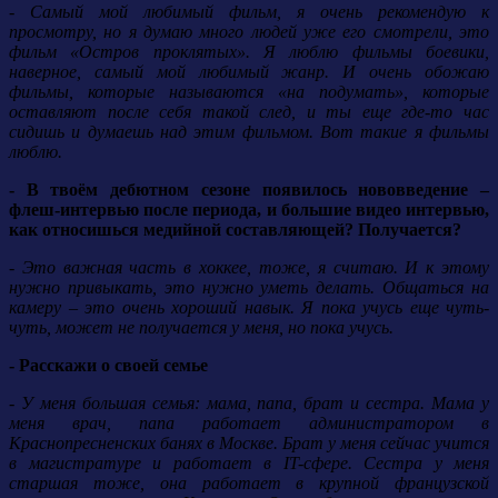
- Самый мой любимый фильм, я очень рекомендую к
просмотру, но я думаю много людей уже его смотрели, это
фильм «Остров проклятых». Я люблю фильмы боевики,
наверное, самый мой любимый жанр. И очень обожаю
фильмы, которые называются «на подумать», которые
оставляют после себя такой след, и ты еще где-то час
сидишь и думаешь над этим фильмом. Вот такие я фильмы
люблю.
- В твоём дебютном сезоне появилось нововведение –
флеш-интервью после периода, и большие видео интервью,
как относишься медийной составляющей? Получается?
- Это важная часть в хоккее, тоже, я считаю. И к этому
нужно привыкать, это нужно уметь делать. Общаться на
камеру – это очень хороший навык. Я пока учусь еще чуть-
чуть, может не получается у меня, но пока учусь.
- Расскажи о своей семье
- У меня большая семья: мама, папа, брат и сестра. Мама у
меня врач, папа работает администратором в
Краснопресненских банях в Москве. Брат у меня сейчас учится
в магистратуре и работает в IT-сфере. Сестра у меня
старшая тоже, она работает в крупной французской