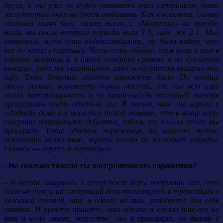
друга, и мы уже не будем отдавать очки соперникам, наши
заслуженные очки не будем отдавать. Как я вспомнил, самый
обидный матч был, скорее всего, с «Молотом» на выезде,
когда мы после второго периода вели 3-0, либо же 3-1. Мы,
возможно, чуть-чуть подрасслабились, но было видно, что
все до конца старались. Чуть-чуть обидно, там голы к нам в
ворота залетели и в итоге соперник сравнял и по буллитам
выиграл, либо же овертаймом, либо по буллитам выиграл эту
игру. Такое довольно обидное поражение было. Но вообще
много можно вспомнить таких матчей, где мы всю игру
могли контролировать и на какой-нибудь последней минуте
пропустить очень обидный гол. Я помню, что мы играли с
«Ладьей» дома и у меня был такой момент, что в конце игры
совершил неправильное действие, забили гол и из-за этого мы
проиграли. Такие обидные поражения, их, конечно, нужно
исключать полностью, играть всегда до последней секунды.
Главное — верить в партнеров.
- На сколько тяжело ты воспринимаешь поражения?
- Я всегда стараюсь в вечер после игры подумать сам, что
было не так, и на следующий день посмотреть в трансляции с
холодной головой, что я сделал не так, разобрать для себя
ошибки. И просто принять, что где-то я сделал что-то не
так и из-за этого, возможно, мы и проиграли, но далеко с