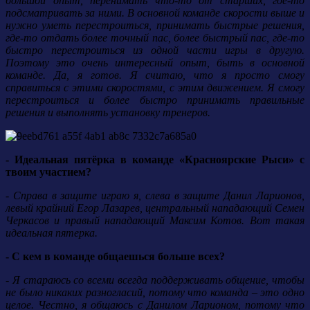
большой опыт, перенимать что-то от старших, где-то
подсматривать за ними. В основной команде скорости выше и
нужно уметь перестроиться, принимать быстрые решения,
где-то отдать более точный пас, более быстрый пас, где-то
быстро перестроиться из одной части игры в другую.
Поэтому это очень интересный опыт, быть в основной
команде. Да, я готов. Я считаю, что я просто смогу
справиться с этими скоростями, с этим движением. Я смогу
перестроиться и более быстро принимать правильные
решения и выполнять установку тренеров.
- Идеальная пятёрка в команде «Красноярские Рыси» с
твоим участием?
- Справа в защите играю я, слева в защите Данил Ларионов,
левый крайний Егор Лазарев, центральный нападающий Семен
Черкасов и правый нападающий Максим Котов. Вот такая
идеальная пятерка.
- С кем в команде общаешься больше всех?
- Я стараюсь со всеми всегда поддерживать общение, чтобы
не было никаких разногласий, потому что команда – это одно
целое. Честно, я общаюсь с Данилом Ларионом, потому что