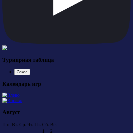
Турнирная таблица
Сокол
Календарь игр
Август
Пн.
Вт.
Ср.
Чт.
Пт.
Сб.
Вс.
1
2