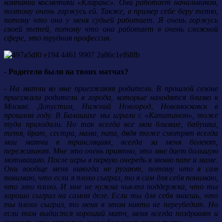
компании косметики «Кларанс». Она работает начальником,
поэтому очень горжусь ей. Также, в пример себе беру тетю,
потому что она у меня судьей работает. Я очень горжусь
своей тетей, потому что она работает в очень сложной
сфере, это трудная профессия.
- Родители были на твоих матчах?
- На матчи ко мне приезжают родители. В прошлой сезоне
приезжали родители в города, которые находятся близко к
Москве. Допустим, Нижний Новгород, Новомосковск в
прошлом году. В Балашихе мы играли с «Капитаном», тоже
туда приходили. Но так всегда все мои близкие, бабушка,
тетя, брат, сестра, мама, папа, дядя тоже смотрят всегда
мои матчи в трансляциях, всегда за меня болеют,
переживают. Мне это очень приятно, это мне дает большую
мотивацию. После игры в первую очередь я звоню папе и маме.
Они вообще меня никогда не ругают, потому что я сам
понимаю, что если я плохо сыграл, то я сам для себя понимаю,
что это плохо. И мне не нужна чья-то поддержка, что ты
хорошо сыграл на самом деле. Если ты для себя знаешь, что
ты плохо сыграл, то меня в этом никто не переубедит. Но
если там выдастся хороший матч, меня всегда поздравят и