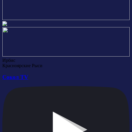
Ирбис
Красноярские Рыси
Сокол TV