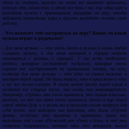
этим не уходить, просто на этом же моменте забывать,
потому что, возможно, в этот же день у нас еще одна игра и
выходить нужно с правильными эмоциями на игру, чтобы
забывать прошедшие игры и просто выходить делать свою
работу.
- Что помогает тебе настроиться на игру? Важно ли какая
музыка играет в раздевалке?
- Для меня музыка — это очень много в жизни, я очень люблю
слушать музыку, и для меня настрой в первую очередь
начинается с музыки, с хорошей. У нас есть отдельные
ребята, которые составляют плейлист, которые очень
хорошо нас настраивают на правильные эмоции, на игру,
поэтому для меня музыка — это одно из самых важных в
настрое перед игрой. Не было такого, что я приезжаю и одну
и ту же песню слушаю. Я очень люблю Басту перед игрой и
особенно его старые песни, мне очень они мотивируются.
Например, «Урбан» мне очень нравится, это такая классика,
конечно, но мне оно прям очень нравится. Лично я еще перед
игрой люблю Цоя, и в целом мы в прошлом сезоне выбрали для
себя песню, под которую мы выходим, это была «Группа
крови», особенно это приятно и заряжает, когда ты
выходишь под слова «Пожелай мне удачи в бою», и мне это
особенно понравилось, потому что это копирует выход