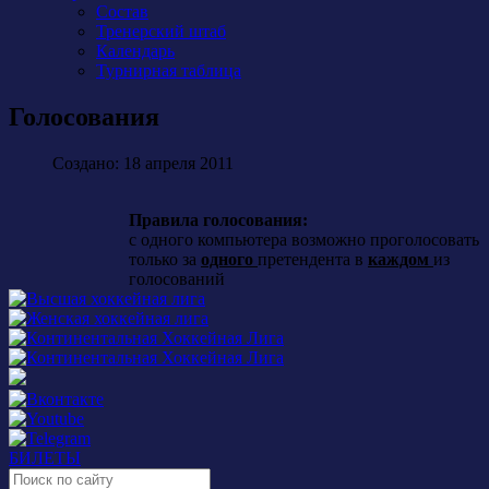
Состав
Тренерский штаб
Календарь
Турнирная таблица
Голосования
Создано: 18 апреля 2011
Правила голосования:
с одного компьютера возможно проголосовать
только за
одного
претендента в
каждом
из
голосований
БИЛЕТЫ