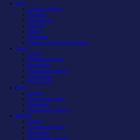
Клуб
Администрация
История
Документы
Закупки
Арена
Контакты
Правила поведения на арене
Сокол
Состав
Тренерский штаб
Календарь
Турнирная таблица
Атрибутика
Фан-сектор
Рыси
Состав
Тренерский штаб
Календарь
Турнирная таблица
Бирюса
Состав
Тренерский штаб
Календарь
Турнирная таблица