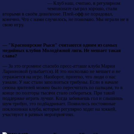
— Клуб наш, считаю, в регулярном
чемпионате сыграл хорошо, стали
вторыми в своём дивизионе. Плей-офф не порадовал,
конечно. Что с нами случилось, не понимаю. Мы играли не в
свою игру.
— "Красноярские Рыси" считаются одним из самых
медийных клубов Молодёжной лиги. Не мешает такая
слава?
— За это огромное спасибо пресс-атташе клуба Марии
Ларионовой (улыбается). И это нисколько не мешает и не
отражается на игре. Наоборот, приятно, что люди о нас
узнали. У нас стали заполняться трибуны. Если в начале
сезона зрителей можно было пересчитать по пальцам, то в
конце по полторы тысячи стало собираться. При такой
поддержке играть лучше. Когда забиваешь гол и слышишь
шум трибун, это подбадривает. Появились постоянные
поклонники клуба, которые регулярно ходят на хоккей,
участвуют в разных мероприятиях.