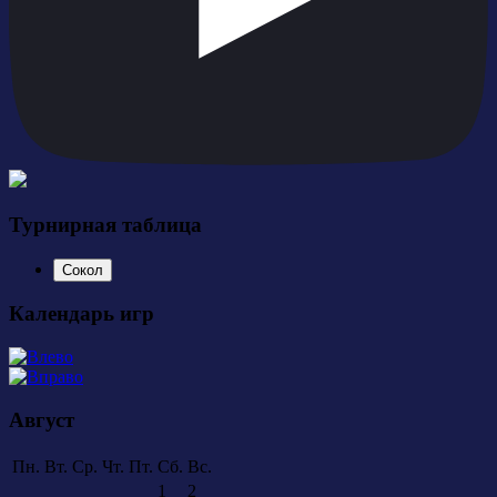
Турнирная таблица
Сокол
Календарь игр
Август
Пн.
Вт.
Ср.
Чт.
Пт.
Сб.
Вс.
1
2