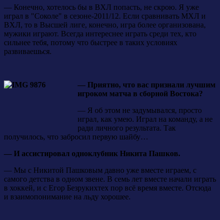
— Конечно, хотелось бы в ВХЛ попасть, не скрою. Я уже
играл в "Соколе" в сезоне-2011/12. Если сравнивать МХЛ и
ВХЛ, то в Высшей лиге, конечно, игра более организована,
мужики играют. Всегда интереснее играть среди тех, кто
сильнее тебя, потому что быстрее в таких условиях
развиваешься.
— Приятно, что вас признали лучшим
игроком матча в сборной Востока?
— Я об этом не задумывался, просто
играл, как умею. Играл на команду, а не
ради личного результата. Так
получилось, что забросил первую шайбу…
— И ассистировал одноклубник Никита Пашков.
— Мы с Никитой Пашковым давно уже вместе играем, с
самого детства в одном звене. В семь лет вместе начали играть
в хоккей, и с Егор Безрукихтех пор всё время вместе. Отсюда
и взаимопонимание на льду хорошее.