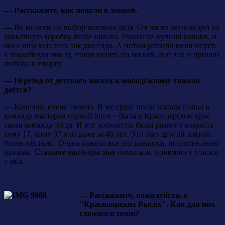
— Расскажите, как попали в хоккей.
— Во многом на выбор повлиял дядя. Он часто меня водил на
хоккейную коробку возле школы. Родители купили коньки, и
мы с ним катались так два года. А потом решили меня отдать
в хоккейную школу, стали ходить на хоккей. Вот так и пришла
любовь к спорту.
— Переход от детского хоккея к молодёжному тяжело
даётся?
— Конечно, очень тяжело. Я же сразу после школы попал в
команду мастеров первой лиги – была в Красноярском крае
такая команда тогда. И все хоккеисты были разного возраста –
кому 17, кому 37 или даже за 40 лет. Это был другой хоккей,
более жёсткий. Очень тяжело все это давалось, но постепенно
привык. Старшие партнёры мне помогали, понемногу учился
у них.
— Расскажите, пожалуйста, о
"Красноярских Рысях". Как для них
сложился сезон?