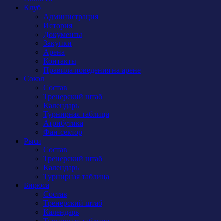
Клуб
Администрация
История
Документы
Закупки
Арена
Контакты
Правила поведения на арене
Сокол
Состав
Тренерский штаб
Календарь
Турнирная таблица
Атрибутика
Фан-сектор
Рыси
Состав
Тренерский штаб
Календарь
Турнирная таблица
Бирюса
Состав
Тренерский штаб
Календарь
Турнирная таблица