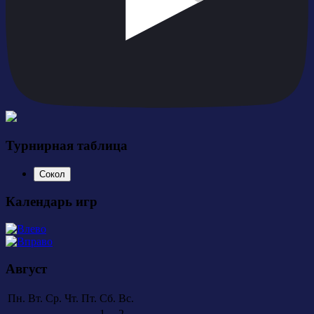
Турнирная таблица
Сокол
Календарь игр
Август
Пн.
Вт.
Ср.
Чт.
Пт.
Сб.
Вс.
1
2