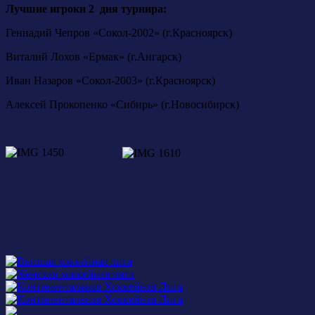
Лучшие игроки 2 дня турнира:
Геннадий Чепров «Сокол-2002» (г.Красноярск)
Виталий Лохов «Ермак» (г.Ангарск)
Иван Назаров «Сокол-2003» (г.Красноярск)
Алексей Прокопенко «Сибирь» (г.Новосибирск)