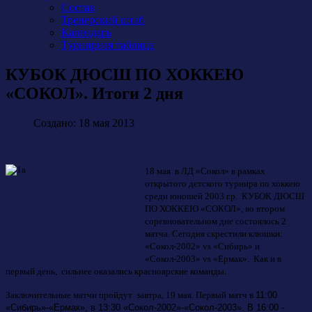
Состав
Тренерский штаб
Календарь
Турнирная таблица
КУБОК ДЮСШ ПО ХОККЕЮ
«СОКОЛ». Итоги 2 дня
Создано: 18 мая 2013
18 мая в ЛД «Сокол» в рамках
открытого детского турнира по хоккею
среди юношей 2003 г.р. КУБОК ДЮСШ
ПО ХОККЕЮ «СОКОЛ», во втором
соревновательном дне состоялось 2
матча. Сегодня скрестили клюшки:
«Сокол-2002» vs «Сибирь» и
«Сокол-2003» vs «Ермак». Как и в
первый день, сильнее оказались красноярские команды.
Заключительные матчи пройдут завтра, 19 мая. Первый матч в
11:00
«Сибирь»-«Ермак», в
13:30 «Сокол-2002»-«Сокол-2003». В 16:00 -