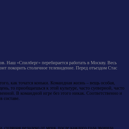
в. Наш «Спилберг» перебирается работать в Москву. Весь
ит покорить столичное телевидение. Перед отъездом Стас
го, как точатся коньки. Командная жизнь – вещь особая,
ень, то приобщаешься к этой культуре, часто суеверной, часто
енной. В командной игре без этого никак. Соответственно и
в составе.
 сидящая недалеко от меня, после каждого гола звонила