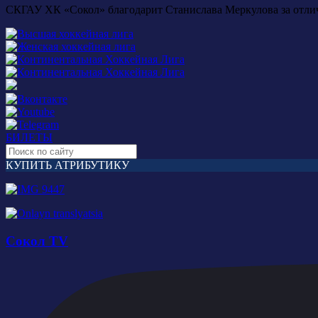
СКГАУ ХК «Сокол» благодарит Станислава Меркулова за отлич
БИЛЕТЫ
КУПИТЬ АТРИБУТИКУ
Сокол TV