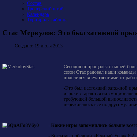
Состав
Тренерский штаб
Календарь
Турнирная таблица
Стас Меркулов: Это был затяжной пры
Создано: 19 июля 2013
Сегодня попрощался с нашей боль
сезон Стас радовал наши команды
поделился впечатлениями от работ
-Это был настоящий затяжной прыж
игроки стараются на эмоциональном
требующей большой выносливости 
переживалось все по другому: ина
- Какие игры запомнились больше всег
- Когда мы победили «Южный Урал» 6:2, 