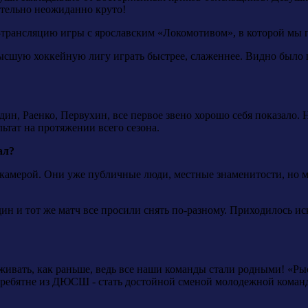
ительно неожиданно круто!
трансляцию игры с ярославским «Локомотивом», в которой мы 
сшую хоккейную лигу играть быстрее, слаженнее. Видно было по
вдин, Раенко, Первухин, все первое звено хорошо себя показал
ьтат на протяжении всего сезона.
ал?
ед камерой. Они уже публичные люди, местные знаменитости, но 
ин и тот же матч все просили снять по-разному. Приходилось ис
реживать, как раньше, ведь все наши команды стали родными! «
, ребятне из ДЮСШ - стать достойной сменой молодежной команде