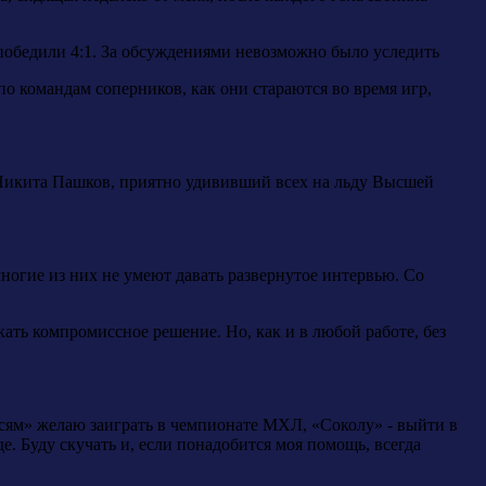
победили 4:1. За обсуждениями невозможно было уследить
 командам соперников, как они стараются во время игр,
о. Никита Пашков, приятно удививший всех на льду Высшей
многие из них не умеют давать развернутое интервью. Со
кать компромиссное решение. Но, как и в любой работе, без
Рысям» желаю заиграть в чемпионате МХЛ, «Соколу» - выйти в
. Буду скучать и, если понадобится моя помощь, всегда