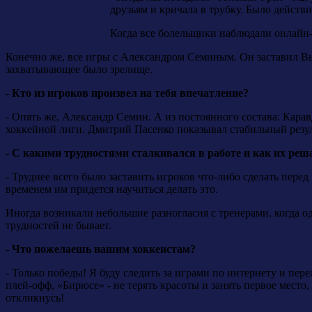
друзьям и кричала в трубку. Было действ
Когда все болельщики наблюдали онлайн-
Конечно же, все игры с Александром Семиным. Он заставил Вы
захватывающее было зрелище.
- Кто из игроков произвел на тебя впечатление?
- Опять же, Александр Семин. А из постоянного состава: Кара
хоккейной лиги. Дмитрий Пасенко показывал стабильный резул
- С какими трудностями сталкивался в работе и как их реш
- Труднее всего было заставить игроков что-либо сделать пер
временем им придется научиться делать это.
Иногда возникали небольшие разногласия с тренерами, когда од
трудностей не бывает.
- Что пожелаешь нашим хоккеистам?
- Только победы! Я буду следить за играми по интернету и пе
плей-офф, «Бирюсе» - не терять красоты и занять первое место
откликнусь!