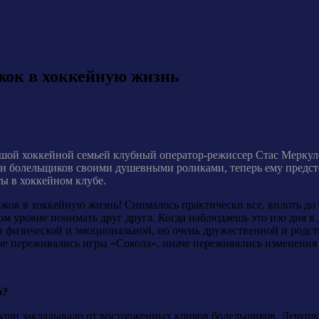
жок в хоккейную жизнь
шой хоккейной семьей клубный оператор-режиссер Стас Меркуло
 и болельщиков своими душевными роликами, теперь ему предсто
ы в хоккейном клубе.
ок в хоккейную жизнь! Снималось практически все, вплоть до то
 уровне понимать друг друга. Когда наблюдаешь это изо дня в д
физической и эмоциональной, но очень дружественной и родств
че переживались игры «Сокола», иначе переживались изменения 
о?
уши закладывало от восторженных криков болельщиков. Девушка,