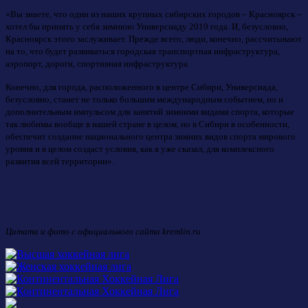
«Вы знаете, что один из наших крупных сибирских городов – Красноярск –
хотел бы принять у себя зимнюю Универсиаду 2019 года. И, безусловно,
Красноярск этого заслуживает. Прежде всего, люди, конечно, рассчитывают
на то, что будет развиваться городская транспортная инфраструктура,
аэропорт, дороги, спортивная инфраструктура.
Конечно, для города, расположенного в центре Сибири, Универсиада,
безусловно, станет не только большим международным событием, но и
дополнительным импульсом для занятий зимними видами спорта, которые
так любимы вообще в нашей стране в целом, но в Сибири в особенности,
обеспечит создание национального центра зимних видов спорта мирового
уровня и в целом создаст условия, как я уже сказал, для комплексного
развития всей территории».
Цитата и фото с официального сайта kremlin.ru