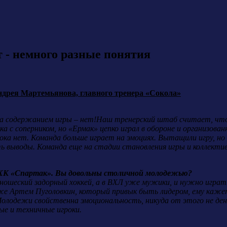
 - немного разные понятия
дрея Мартемьянова, главного тренера «Сокола»
 а содержанием игры – нет!Наш тренерский штаб считает, что
ка с соперником, но «Ермак» цепко играл в обороне и организова
ока нет. Команда больше играет на эмоциях. Вытащили игру, но
ть выводы. Команда еще на стадии становления игры и коллекти
МХК «Спартак». Вы довольны столичной молодежью?
ношеский задорный хоккей, а в ВХЛ уже мужики, и нужно играть
же Артем Пуголовкин, который привык быть лидером, ему кажетс
олодежи свойственна эмоциональность, никуда от этого не ден
е и техничные игроки.