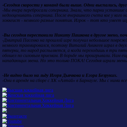
-Сегодня скорости у команд были выше. Одни выспались, дру
-Мы вчера перебросали соперника. Знали, что парни уставшие 
недооценивать соперника. После вчерашнего счета кое у кого н
хоккеист - немного разные понятия. Игрок – тот кто умеет иг
-Вы сегодня переставили Никиту Пашкова в другое звено, по
-Дмитрий Пасенко на прошлой игре получил небольшое поврежд
немного травмировался, поэтому Виталий Аникеев играл в двух
пятерки, то народ распыляется, а когда переходишь в три пят
обошел по силовым приемам. В борьбе мы проигрывали. Нам ещ
нападающих звена. Но это только ПОКА! Сегодня играли звенья
-Не видно было на льду Игоря Дьячкова и Егора Безруких.
-
Они в аренде на сборе с ХК «Алтай» в Барнауле. Мы с ними вс