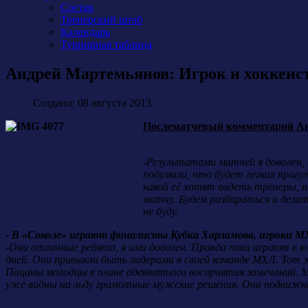
Состав
Тренерский штаб
Календарь
Турнирная таблица
Андрей Мартемьянов: Игрок и хоккеист
Создано: 08 августа 2013
Послематчевый комментарий Ан
-Результатами матчей я доволен,
подумали, что будет легкая прогул
какой её хотят видеть тренеры, п
матчу. Будем разбираться и дела
не буду.
- В «Соколе» играют финалисты Кубка Харламова, игроки 
-Они отличные ребята, я ими доволен. Правда пока играют в ю
дней. Они привыкли быть лидерами в своей команде МХЛ. Тот 
Пацаны молодцы в плане адекватного восприятия замечаний. М
уже видны на льду грамотные мужские решения. Они подвижны