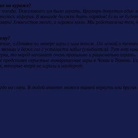
гие на кураже?
с поезда. Тяжеловато им было играть. Вратарь допустил один ля
ачалась эйфория. В команде должен быть порядок! Если не будет
рать! Хоккеистов много, а игроков мало. Мы работаем на тем, ч
чему?
ение, а Пашков по манере игры с ним похож. Он легкий и техн
 звеньях и даже гол с усталости забил (улыбается). Тут вот как
ерки, то народ начинает очень правильно и рационально играть
е предстоят серьезные товарищеские игры в Чехии и Тюмени. Ес
, которые вчера не играли и наоборот.
егда на связи. В любой момент можем парней вернуть или други