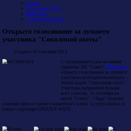
Состав
Тренерский штаб
Календарь
Турнирная таблица
Открыто голосование за лучшего
участника "Соколиной охоты"
Создано: 03 сентября 2013
С сегодняшнего дня на нашей
странице ХК "Сокол"
ВКонтакте
открыто голосование за лучшего
участника (победителя каждого
этапа) акции "Соколиная охота".
Участник,набравший больше
всех голосов, 11 сентября на
матче "Сокол" -"Лада" получит
главный приз от нашего хоккейного клуба и супер-шапку от
нашего партнера GRIZZLY HATS.