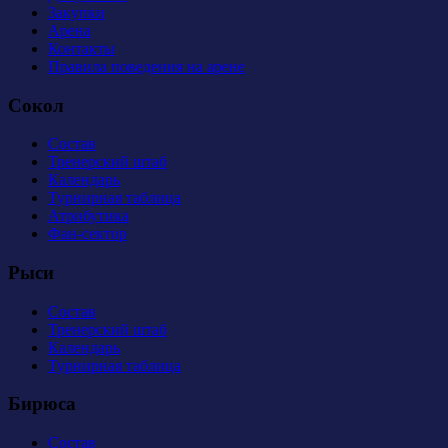
Закупки
Арена
Контакты
Правила поведения на арене
Сокол
Состав
Тренерский штаб
Календарь
Турнирная таблица
Атрибутика
Фан-сектор
Рыси
Состав
Тренерский штаб
Календарь
Турнирная таблица
Бирюса
Состав