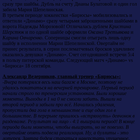
сразу три шайбы. Дубль на счету Дианы Булатовой и один гол
забила Мария Шепелинская.
В третьем периоде хоккеистки «Бирюсы» мобилизовались и
ответили «Динамо» сразу четырьмя заброшенными шайбами в
ворота Надежды Морозовой! Отличалась дублем
Кристина
Шерстюк
и по одной шайбе оформили
Оксана Третьякова
и
Карина Овчаренко
. Соперницы смогли отыграть лишь одну
шайбу в исполнении Марии Шепелинской. Овертайм не
принес результата, в серии послематчевых бросков удачливее
оказались девушки «Динамо». Счет сегодняшней встречи 5:4
в пользу питерской команды. Следующий матч «Динамо» vs
«Бирюса» 18 сентября.
Александр Ведерников, главный тренер «Бирюсы»:
-
Вчера потерялся весь наш багаж в Москве, поэтому не
удалось покататься на вечерней тренировке. Первый период
начали строго по тренерским установкам. Были хорошие
моменты. Выходы в 1 на 0 не смогли забить. Вышли на
второй период и забыли про всё. Начались удаления,
пропустили два гола в меньшинстве и еще один гол в
большинстве. В перерыве пришлось «встряхнуть» девчонок в
раздевалке. Результат на лицо - 4:1 выиграли период! В конце
периода были моменты, чтобы выиграть, но не повезло. В
овертайме опять подвела реализация. Ну, а буллиты - это
лотерея. Завтра будем стараться наверстать упущенное.