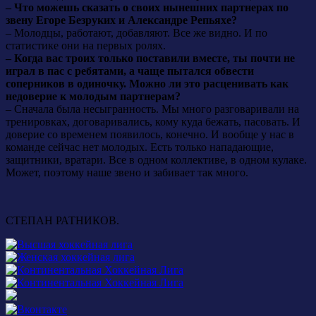
– Что можешь сказать о своих нынешних партнерах по
звену Егоре Безруких и Александре Репьяхе?
– Молодцы, работают, добавляют. Все же видно. И по
статистике они на первых ролях.
– Когда вас троих только поставили вместе, ты почти не
играл в пас с ребятами, а чаще пытался обвести
соперников в одиночку. Можно ли это расценивать как
недоверие к молодым партнерам?
– Сначала была несыгранность. Мы много разговаривали на
тренировках, договаривались, кому куда бежать, пасовать. И
доверие со временем появилось, конечно. И вообще у нас в
команде сейчас нет молодых. Есть только нападающие,
защитники, вратари. Все в одном коллективе, в одном кулаке.
Может, поэтому наше звено и забивает так много.
СТЕПАН РАТНИКОВ.