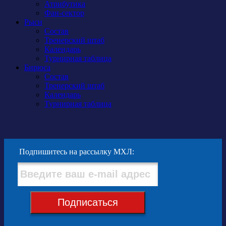
Атрибутика
Фан-сектор
Рыси
Состав
Тренерский штаб
Календарь
Турнирная таблица
Бирюса
Состав
Тренерский штаб
Календарь
Турнирная таблица
Подпишитесь на рассылку МХЛ:
Подписаться