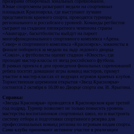
призерами отборочных зональных соревнований.
Юные спортсмены разыграют медали на спортивных
площадках Красноярска, где выступают лучшие
представители краевого спорта, проводятся турниры
регионального и российского уровней. Команды регбистов
сыграют на стадионе пятикратного чемпиона страны
«Авангард», баскетболисты выйдут на паркет
многофункционального спортивного комплекса «Арена.
Север» и спортивного комплекса «Красноярск», хоккеисты в
финале поборются за медали на льду ледового дворца
«Сокол», а футболисты оценят стадион «Юность», где
проходят мастер-классы от звезд российского футбола.
В рамках проекта в дни проведения финальных соревнований
ребята посетят домашние игры команд мастеров, примут
участие в мастер-классах от ведущих игроков краевых клубов.
Торжественная церемония открытия «Звезд Красноярья»
состоится 2 октября в 16.00 во Дворце спорта им. И. Ярыгина.
Справка:
«Звезды Красноярья» проводятся в Красноярском крае третий
год подряд. Турнир позволяет не только повысить уровень
мастерства воспитанников спортивных школ, но и выстроить
систему отбора и подготовки спортивного резерва для
профессиональных команд региона по игровым видам спорта.
Сами клубы принимают активное участие в реализации