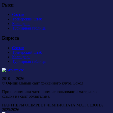
Рыси
Состав
Тренерский штаб
Календарь
Турнирная таблица
Бирюса
Состав
Тренерский штаб
Календарь
Турнирная таблица
2010 — 2026
© Официальный сайт хоккейного клуба Сокол
При полном или частичном использовании материалов
ссылка на сайт обязательна.
ПАРТНЕРЫ OLIMPBET ЧЕМПИОНАТА МХЛ СЕЗОНА
2025/2026