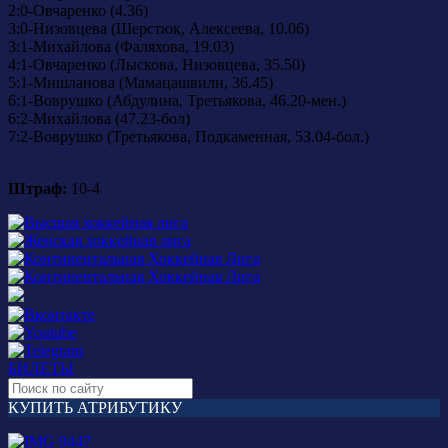
2:0-Овчаренко (4.36)
3:0-Низовцева (Шерстюк, Алексеева, 10.06)
3:1-Михайлова (Фаляхова, 19.03)
4:1-Овчаренко (Лыскова, Низовцева, 35.50)
5:1-Мишланова (Мамацашвили, 36.45)
6:1-Воврушко (Абдулина, Третьякова, 46.20-мен.)
6:2-Михайлова (47.23-бол)
7:2-Воврушко (Третьякова, Подкаменная, 53.04-бол.)
Штраф:
10-4
БИЛЕТЫ
КУПИТЬ АТРИБУТИКУ