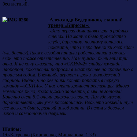
бесплатный.
Александр Ведерников, главный
тренер «Бирюсы»:
-Это первая домашняя игра, в родных
стенах. На матче было руководство
клуба, директор, поэтому хотелось
показать, что не зря девчонки хлеб едят
(улыбается).Также сегодня пришли родственники и друзья,
ведь это тоже ответственно. Нам нужны были эти три
очка. Я не хочу сказать, что «СКИФ-2» слабая команда,
наоборот, хоккеистки подросли в мастерстве по сравнению с
прошлым годом. В команде играют игроки молодежной
сборной. Видно, что девчонки хотят попасть в первую
команду –«СКИФ». У нас опять хромает реализация. Много
моментов было, когда нужно забивать, а мы не готовы!
Конечно счет 5:1 очень расхолаживает. Там где нужно
дорабатывать, мы уже расслабились. Ведь это хоккей и тут
все может быть, разный исход матча. В целом я доволен
игрой и самоотдачей девушек.
Шайбы:
1:0-Катренко (Кириленко, Мишланова, 1.33)