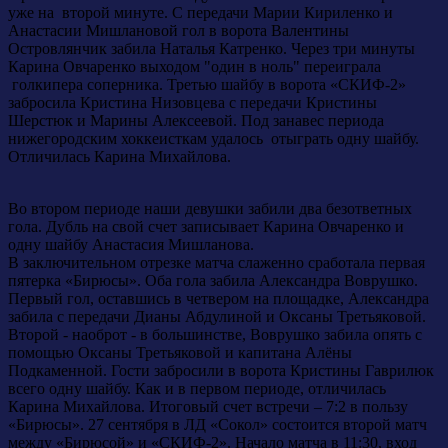
уже на второй минуте. С передачи Марии Кириленко и
Анастасии Мишлановой гол в ворота Валентины
Островлянчик забила Наталья Катренко. Через три минуты
Карина Овчаренко выходом "один в ноль" переиграла
голкипера соперника. Третью шайбу в ворота «СКИФ-2»
забросила Кристина Низовцева с передачи Кристины
Шерстюк и Марины Алексеевой. Под занавес периода
нижегородским хоккеисткам удалось отыграть одну шайбу.
Отличилась Карина Михайлова.
Во втором периоде наши девушки забили два безответных
гола. Дубль на свой счет записывает Карина Овчаренко и
одну шайбу Анастасия Мишланова.
В заключительном отрезке матча слаженно сработала первая
пятерка «Бирюсы». Оба гола забила Александра Воврушко.
Первый гол, оставшись в четвером на площадке, Александра
забила с передачи Дианы Абдулиной и Оксаны Третьяковой.
Второй - наоброт - в большинстве, Воврушко забила опять с
помощью Оксаны Третьяковой и капитана Алёны
Подкаменной. Гости забросили в ворота Кристины Гаврилюк
всего одну шайбу. Как и в первом периоде, отличилась
Карина Михайлова. Итоговый счет встречи – 7:2 в пользу
«Бирюсы». 27 сентября в ЛД «Сокол» состоится второй матч
между «Бирюсой» и «СКИФ-2». Начало матча в 11:30, вход