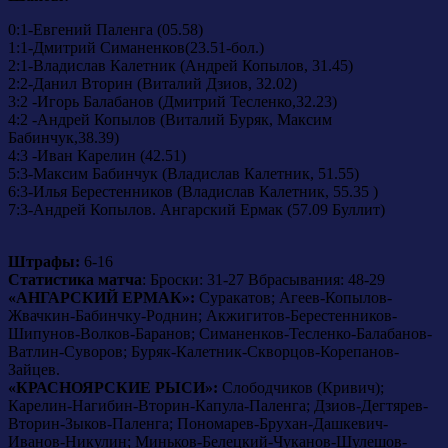
0:1-Евгений Паленга (05.58)
1:1-Дмитрий Симаненков(23.51-бол.)
2:1-Владислав Калетник (Андрей Копылов, 31.45)
2:2-Данил Вторин (Виталий Дзиов, 32.02)
3:2 -Игорь Балабанов (Дмитрий Тесленко,32.23)
4:2 -Андрей Копылов (Виталий Буряк, Максим
Бабинчук,38.39)
4:3 -Иван Карелин (42.51)
5:3-Максим Бабинчук (Владислав Калетник, 51.55)
6:3-Илья Берестенников (Владислав Калетник, 55.35 )
7:3-Андрей Копылов. Ангарский Ермак (57.09 Буллит)
Штрафы:
6-16
Статистика матча
: Броски: 31-27 Вбрасывания: 48-29
«АНГАРСКИЙ ЕРМАК»:
Суракатов; Агеев-Копылов-
Жвачкин-Бабинчку-Роднин; Акжигитов-Берестенников-
Шипунов-Волков-Баранов; Симаненков-Тесленко-Балабанов-
Ватлин-Суворов; Буряк-Калетник-Скворцов-Корепанов-
Зайцев.
«КРАСНОЯРСКИЕ РЫСИ»:
Слободчиков (Кривич);
Карелин-Нагибин-Вторин-Капула-Паленга; Дзиов-Дегтярев-
Вторин-Зыков-Паленга; Пономарев-Брухан-Дашкевич-
Иванов-Никулин; Миньков-Белецкий-Чуканов-Шулешов-