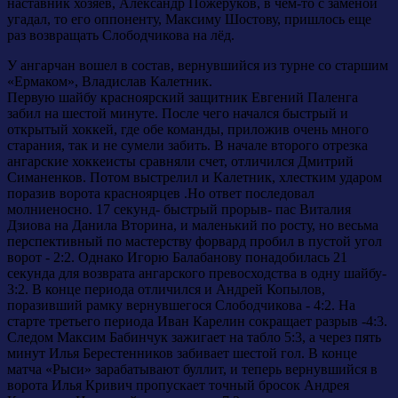
наставник хозяев, Александр Пожеруков, в чем-то с заменой
угадал, то его оппоненту, Максиму Шостову, пришлось еще
раз возвращать Слободчикова на лёд.
У ангарчан вошел в состав, вернувшийся из турне со старшим
«Ермаком», Владислав Калетник.
Первую шайбу красноярский защитник Евгений Паленга
забил на шестой минуте. После чего начался быстрый и
открытый хоккей, где обе команды, приложив очень много
старания, так и не сумели забить. В начале второго отрезка
ангарские хоккеисты сравняли счет, отличился Дмитрий
Симаненков. Потом выстрелил и Калетник, хлестким ударом
поразив ворота красноярцев .Но ответ последовал
молниеносно. 17 секунд- быстрый прорыв- пас Виталия
Дзиова на Данила Вторина, и маленький по росту, но весьма
перспективный по мастерству форвард пробил в пустой угол
ворот - 2:2. Однако Игорю Балабанову понадобилась 21
секунда для возврата ангарского превосходства в одну шайбу-
3:2. В конце периода отличился и Андрей Копылов,
поразивший рамку вернувшегося Слободчикова - 4:2. На
старте третьего периода Иван Карелин сокращает разрыв -4:3.
Следом Максим Бабинчук зажигает на табло 5:3, а через пять
минут Илья Берестенников забивает шестой гол. В конце
матча «Рыси» зарабатывают буллит, и теперь вернувшийся в
ворота Илья Кривич пропускает точный бросок Андрея