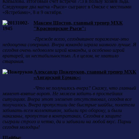
Копылова. Итоговый счет встречи 7:3 в пользу хозяев льда.
Следующие два матча «Рыси» сыграют в Омске с местными
«Ястребами», 8 и 9 октября.
Максим Шостов, главный тренер МХК
"Красноярские Рыси":
-Прежде всего, сегодняшнее поражение-это
недооценка соперника. Вчера команда играла намного лучше. Я
сегодня очень недоволен игрой команды, и особенно игрой
вратарей, их нестабильностью. А в целом, не хватило
старания.
Александр Пожеруков, главный тренер МХК
«Ангарский Ермак»:
-Что не получилось вчера? Скажу, что главный
момент-взятие ворот. Не можем забить в простейших
ситуациях. Вчера этот элемент отсутствовал, сегодня все
получалось. Вчера пропустили две быстрые шайбы, полетели
забивать всем коллективом, забыли про оборону, и были
наказаны, пропустив в контратаках. Сегодня в защите
сыграли строго и четко, да и забивали на любой вкус. Парни
сегодня молодцы!
Шайбы: