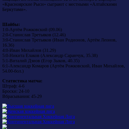
«Красноярские Рыси» сыграют с местными «Алтайскими
Беркутами».
Шайбы:
1:0-Артём Рожковский (09.06)
2:0-Станислав Третьяков (12.46)
3:0-Станислав Третьяков (Иван Родионов, Артём Леонов,
16.36)
4:0-Иван Михайлов (31.29)
5:0-Никита Елаков (Александр Саранчук, 35.38)
5:1-Виталий Дзиов (Егор Зыков, 40.35)
6:1-Александр Комаров (Артём Рожковский, Иван Михайлов,
54.00-бол.)
Статистика матча:
Штраф: 4-6
Броски: 24-10
Вбрасывания: 45-29