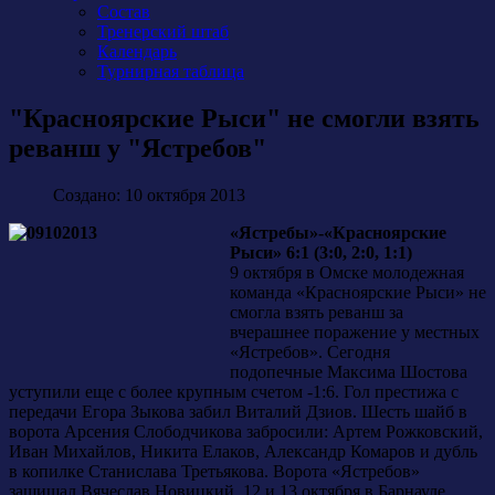
Состав
Тренерский штаб
Календарь
Турнирная таблица
"Красноярские Рыси" не смогли взять
реванш у "Ястребов"
Создано: 10 октября 2013
«Ястребы»-«Красноярские
Рыси» 6:1 (3:0, 2:0, 1:1)
9 октября в Омске молодежная
команда «Красноярские Рыси» не
смогла взять реванш за
вчерашнее поражение у местных
«Ястребов». Сегодня
подопечные Максима Шостова
уступили еще с более крупным счетом -1:6. Гол престижа с
передачи Егора Зыкова забил Виталий Дзиов. Шесть шайб в
ворота Арсения Слободчикова забросили: Артем Рожковский,
Иван Михайлов, Никита Елаков, Александр Комаров и дубль
в копилке Станислава Третьякова. Ворота «Ястребов»
защищал Вячеслав Новицкий. 12 и 13 октября в Барнауле