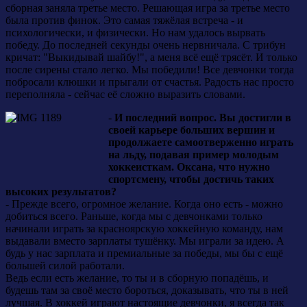
сборная заняла третье место. Решающая игра за третье место
была против финок. Это самая тяжёлая встреча - и
психологически, и физически. Но нам удалось вырвать
победу. До последней секунды очень нервничала. С трибун
кричат: "Выкидывай шайбу!", а меня всё ещё трясёт. И только
после сирены стало легко. Мы победили! Все девчонки тогда
побросали клюшки и прыгали от счастья. Радость нас просто
переполняла - сейчас её сложно выразить словами.
-
И последний вопрос. Вы достигли в
своей карьере больших вершин и
продолжаете самоотверженно играть
на льду, подавая пример молодым
хоккеисткам. Оксана, что нужно
спортсмену, чтобы достичь таких
высоких результатов?
- Прежде всего, огромное желание. Когда оно есть - можно
добиться всего. Раньше, когда мы с девчонками только
начинали играть за красноярскую хоккейную команду, нам
выдавали вместо зарплаты тушёнку. Мы играли за идею. А
будь у нас зарплата и премиальные за победы, мы бы с ещё
большей силой работали.
Ведь если есть желание, то ты и в сборную попадёшь, и
будешь там за своё место бороться, доказывать, что ты в ней
лучшая. В хоккей играют настоящие девчонки, я всегда так