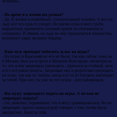
человека...
-
На арене и в жизни вы разная?
- Да. В жизни я спокойный, стеснительный человек. А вот на
льду всё это куда-то уходит. Во время игры я могу грубо
выразиться, применить силовой приём по отношению к
сопернику. В общем, на льду во мне просыпается хоккеистка,
возникает азарт, желание борьбы.
-
Ваш муж приходит поболеть за вас на игры?
- На играх в Красноярске его не было, так как сейчас пока он
в Москве. Был на встрече в Нижнем Новгороде, несмотря на
то, что я ему запрещала приходить - прятался за стойкой, хотя
я его всё равно видела. Запрещаю ему и родителям приходить
на игры, так как не люблю, когда кто-то из близких наблюдает
за тобой. При них ты уже не тот игрок - расслабляешься.
- Вы мужу запрещаете ходить на игры. А он вам не
запрещает играть?
- Он, конечно, переживает, что я могу травмироваться. Но не
запрещает, просто перед игрой говорит о том, чтобы была
аккуратнее, берегла себя.