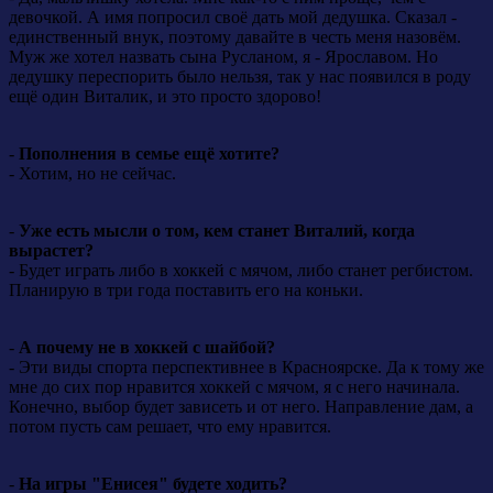
девочкой. А имя попросил своё дать мой дедушка. Сказал -
единственный внук, поэтому давайте в честь меня назовём.
Муж же хотел назвать сына Русланом, я - Ярославом. Но
дедушку переспорить было нельзя, так у нас появился в роду
ещё один Виталик, и это просто здорово!
-
Пополнения в семье ещё хотите?
- Хотим, но не сейчас.
-
Уже есть мысли о том, кем станет Виталий, когда
вырастет?
- Будет играть либо в хоккей с мячом, либо станет регбистом.
Планирую в три года поставить его на коньки.
-
А почему не в хоккей с шайбой?
- Эти виды спорта перспективнее в Красноярске. Да к тому же
мне до сих пор нравится хоккей с мячом, я с него начинала.
Конечно, выбор будет зависеть и от него. Направление дам, а
потом пусть сам решает, что ему нравится.
-
На игры "Енисея" будете ходить?