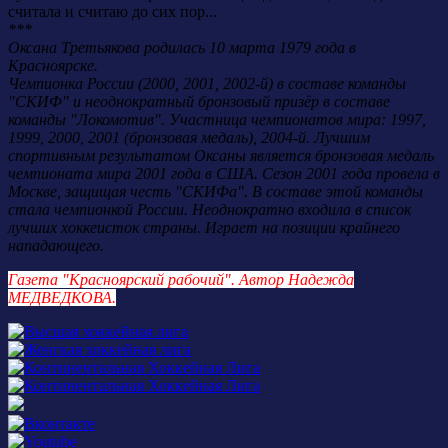
считала и считаю до сих пор...
***
Оксана Третьякова родилась 10 марта 1979 года в
Красноярске.
Чемпионка России (2000, 2001, 2002-й) в составе команды
"СКИФ" и неоднократный бронзовый призёр в составе
команды "Локомотив". Участница чемпионатов мира: 1997,
1999, 2000, 2001 (бронзовая медаль), 2004-й. Лучшим
спортивным результатом Оксаны является бронзовая медаль
чемпионата мира 2001 года в США. Сезон 2001 года провела в
Москве, защищая честь "СКИФа". В составе этой команды
стала чемпионкой России. Неоднократно входила в список
лучших хоккеисток страны. Играет на позиции крайнего
нападающего.
Газета "Красноярский рабочий". Автор Надежда
МЕДВЕДКОВА.