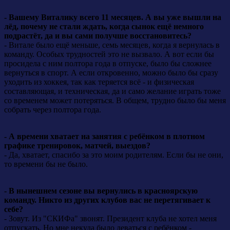
- Вашему Виталику всего 11 месяцев. А вы уже вышли на
лёд, почему не стали ждать, когда сынок ещё немного
подрастёт, да и вы сами получше восстановитесь?
- Витале было ещё меньше, семь месяцев, когда я вернулась в
команду. Особых трудностей это не вызвало. А вот если бы
просидела с ним полтора года в отпуске, было бы сложнее
вернуться в спорт. А если откровенно, можно было бы сразу
уходить из хоккея, так как теряется всё - и физическая
составляющая, и техническая, да и само желание играть тоже
со временем может потеряться. В общем, трудно было бы меня
собрать через полтора года.
- А времени хватает на занятия с ребёнком в плотном
графике тренировок, матчей, выездов?
- Да, хватает, спасибо за это моим родителям. Если бы не они,
то времени бы не было.
- В нынешнем сезоне вы вернулись в красноярскую
команду. Никто из других клубов вас не перетягивает к
себе?
- Зовут. Из "СКИФа" звонят. Президент клуба не хотел меня
отпускать. Но мне некуда было деваться с ребёнком -