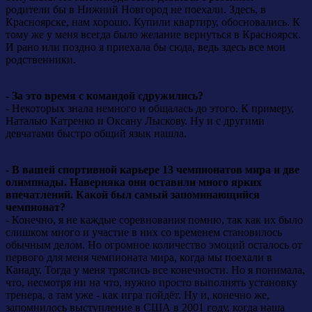
родители бы в Нижний Новгород не поехали. Здесь, в
Красноярске, нам хорошо. Купили квартиру, обосновались. К
тому же у меня всегда было желание вернуться в Красноярск.
И рано или поздно я приехала бы сюда, ведь здесь все мои
родственники.
- За это время с командой сдружились?
- Некоторых знала немного и общалась до этого. К примеру,
Наталью Катренко и Оксану Лыскову. Ну и с другими
девчатами быстро общий язык нашла.
- В вашей спортивной карьере 13 чемпионатов мира и две
олимпиады. Наверняка они оставили много ярких
впечатлений. Какой был самый запоминающийся
чемпионат?
- Конечно, я не каждые соревнования помню, так как их было
слишком много и участие в них со временем становилось
обычным делом. Но огромное количество эмоций осталось от
первого для меня чемпионата мира, когда мы поехали в
Канаду. Тогда у меня тряслись все конечности. Но я понимала,
что, несмотря ни на что, нужно просто выполнять установку
тренера, а там уже - как игра пойдёт. Ну и, конечно же,
запомнилось выступление в США в 2001 году, когда наша