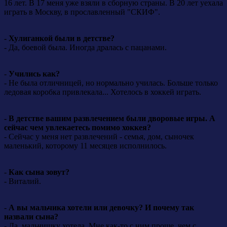
16 лет. В 17 меня уже взяли в сборную страны. В 20 лет уехала
играть в Москву, в прославленный "СКИФ".
- Хулиганкой были в детстве?
- Да, боевой была. Иногда дралась с пацанами.
-
Учились как?
- Не была отличницей, но нормально училась. Больше только
ледовая коробка привлекала... Хотелось в хоккей играть.
- В детстве вашим развлечением были дворовые игры. А
сейчас чем увлекаетесь помимо хоккея?
- Сейчас у меня нет развлечений - семья, дом, сыночек
маленький, которому 11 месяцев исполнилось.
-
Как сына зовут?
- Виталий.
-
А вы мальчика хотели или девочку? И почему так
назвали сына?
- Да, мальчишку хотела. Мне как-то с ним проще, чем с