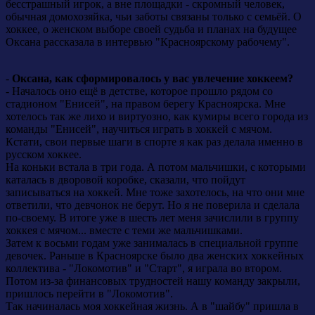
бесстрашный игрок, а вне площадки - скромный человек,
обычная домохозяйка, чьи заботы связаны только с семьёй. О
хоккее, о женском выборе своей судьба и планах на будущее
Оксана рассказала в интервью "Красноярскому рабочему".
-
Оксана, как сформировалось у вас увлечение хоккеем?
- Началось оно ещё в детстве, которое прошло рядом со
стадионом "Енисей", на правом берегу Красноярска. Мне
хотелось так же лихо и виртуозно, как кумиры всего города из
команды "Енисей", научиться играть в хоккей с мячом.
Кстати, свои первые шаги в спорте я как раз делала именно в
русском хоккее.
На коньки встала в три года. А потом мальчишки, с которыми
каталась в дворовой коробке, сказали, что пойдут
записываться на хоккей. Мне тоже захотелось, на что они мне
ответили, что девчонок не берут. Но я не поверила и сделала
по-своему. В итоге уже в шесть лет меня зачислили в группу
хоккея с мячом... вместе с теми же мальчишками.
Затем к восьми годам уже занималась в специальной группе
девочек. Раньше в Красноярске было два женских хоккейных
коллектива - "Локомотив" и "Старт", я играла во втором.
Потом из-за финансовых трудностей нашу команду закрыли,
пришлось перейти в "Локомотив".
Так начиналась моя хоккейная жизнь. А в "шайбу" пришла в