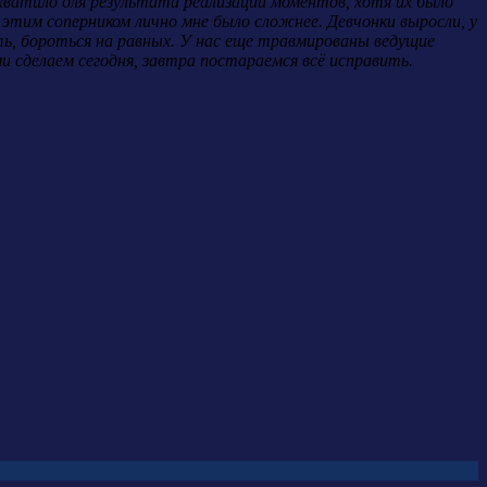
хватило для результата реализации моментов, хотя их было
с этим соперником лично мне было сложнее. Девчонки выросли, у
ть, бороться на равных. У нас еще травмированы ведущие
 сделаем сегодня, завтра постараемся всё исправить.