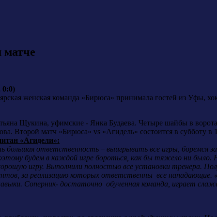
 матче
 0:0)
оярская женская команда «Бирюса» принимала гостей из Уфы, х
тьяна Щукина, уфимские - Янка Будаева. Четыре шайбы в воро
а. Второй матч «Бирюса» vs «Агидель» состоится в субботу в 1
итан «Агидели»:
ь большая ответственность – выигрывать все игры, боремся за 
этому будем в каждой игре бороться, как бы тяжело ни было. Н
 хорошую игру. Выполнили полностью все установки тренера. П
ентов, за реализацию которых ответственны все нападающие. «
авыки. Соперник- достаточно обученная команда, играет слажен