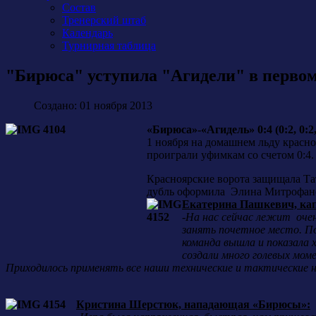
Состав
Тренерский штаб
Календарь
Турнирная таблица
"Бирюса" уступила "Агидели" в первом
Создано: 01 ноября 2013
«Бирюса»-«Агидель» 0:4 (0:2, 0:2,
1 ноября на домашнем льду красн
проиграли уфимкам со счетом 0:4.
Красноярские ворота защищала Та
дубль оформила Элина Митрофанов
Екатерина Пашкевич, кап
-
На нас сейчас лежит очен
занять почетное место. По
команда вышла и показала
создали много голевых мом
Приходилось применять все наши технические и тактические н
Кристина Шерстюк, нападающая «Бирюсы»: