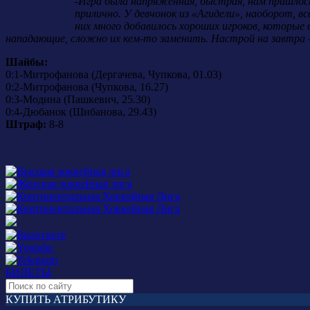
-
Игра была напряженная, быстрая, нам пришлось
прилично. У девчонок из «Агидели», наоборот, в
них много добавилось хороших игроков, которые
нападающие, сложно их кем-то заменить. Настрой на завтра –
Шайбы:
0:1-Митрофанова (Дергачева, Чупкова, 01.03)
0:2-Митрофанова (Чупкова, 16.27)
0:3-Модина (Пашкевич, 25.30)
0:4-Дюбанок (Шибанова, 29.43)
Штраф:
8-8
БИЛЕТЫ
КУПИТЬ АТРИБУТИКУ