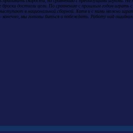
 прибавить скорости, по сравнению с предыдущими играми. Не 
се броски достигли цели. По сравнению с прошлым годом играть 
 выступают в национальной сборной. Хотя и с ними можно игра
 конечно, мы готовы биться и побеждать. Работу над ошибками