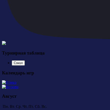
Турнирная таблица
Сокол
Календарь игр
Август
Пн.
Вт.
Ср.
Чт.
Пт.
Сб.
Вс.