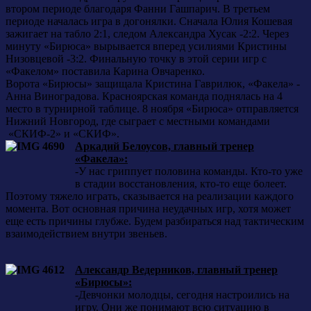
втором периоде благодаря Фанни Гашпарич. В третьем
периоде началась игра в догонялки. Сначала Юлия Кошевая
зажигает на табло 2:1, следом Александра Хусак -2:2. Через
минуту «Бирюса» вырывается вперед усилиями Кристины
Низовцевой -3:2. Финальную точку в этой серии игр с
«Факелом» поставила Карина Овчаренко.
Ворота «Бирюсы» защищала Кристина Гаврилюк, «Факела» -
Анна Виноградова. Красноярская команда поднялась на 4
место в турнирной таблице. 8 ноября «Бирюса» отправляется
Нижний Новгород, где сыграет с местными командами
«СКИФ-2» и «СКИФ».
Аркадий Белоусов, главный тренер
«Факела»:
-У нас гриппует половина команды. Кто-то уже
в стадии восстановления, кто-то еще болеет.
Поэтому тяжело играть, сказывается на реализации каждого
момента. Вот основная причина неудачных игр, хотя может
еще есть причины глубже. Будем разбираться над тактическим
взаимодействием внутри звеньев.
Александр Ведерников, главный тренер
«Бирюсы»:
-Девчонки молодцы, сегодня настроились на
игру. Они же понимают всю ситуацию в