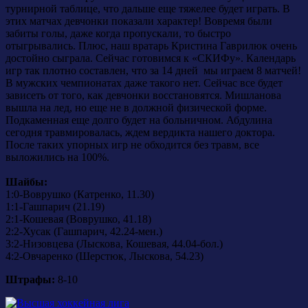
турнирной таблице, что дальше еще тяжелее будет играть. В
этих матчах девчонки показали характер! Вовремя были
забиты голы, даже когда пропускали, то быстро
отыгрывались. Плюс, наш вратарь Кристина Гаврилюк очень
достойно сыграла. Сейчас готовимся к «СКИФу». Календарь
игр так плотно составлен, что за 14 дней мы играем 8 матчей!
В мужских чемпионатах даже такого нет. Сейчас все будет
зависеть от того, как девчонки восстановятся. Мишланова
вышла на лед, но еще не в должной физической форме.
Подкаменная еще долго будет на больничном. Абдулина
сегодня травмировалась, ждем вердикта нашего доктора.
После таких упорных игр не обходится без травм, все
выложились на 100%.
Шайбы:
1:0-Воврушко (Катренко, 11.30)
1:1-Гашпарич (21.19)
2:1-Кошевая (Воврушко, 41.18)
2:2-Хусак (Гашпарич, 42.24-мен.)
3:2-Низовцева (Лыскова, Кошевая, 44.04-бол.)
4:2-Овчаренко (Шерстюк, Лыскова, 54.23)
Штрафы:
8-10