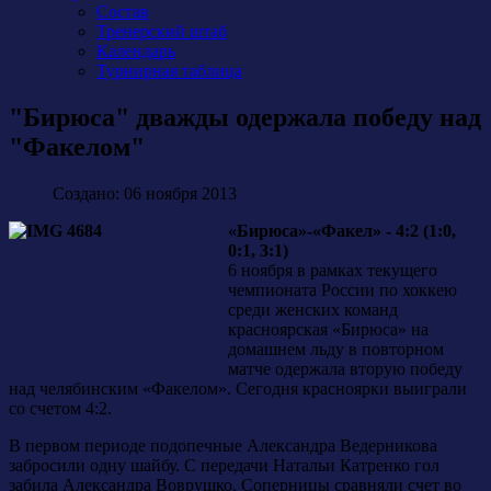
Состав
Тренерский штаб
Календарь
Турнирная таблица
"Бирюса" дважды одержала победу над
"Факелом"
Создано: 06 ноября 2013
«Бирюса»-«Факел» - 4:2 (1:0,
0:1, 3:1)
6 ноября в рамках текущего
чемпионата России по хоккею
среди женских команд
красноярская «Бирюса» на
домашнем льду в повторном
матче одержала вторую победу
над челябинским «Факелом». Сегодня красноярки выиграли
со счетом 4:2.
В первом периоде подопечные Александра Ведерникова
забросили одну шайбу. С передачи Натальи Катренко гол
забила Александра Воврушко. Соперницы сравняли счет во